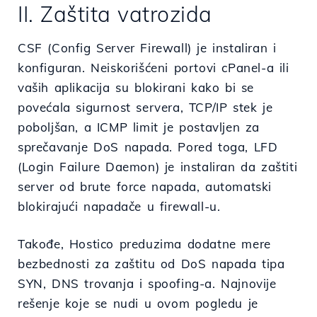
II. Zaštita vatrozida
CSF (Config Server Firewall) je instaliran i
konfiguran. Neiskorišćeni portovi cPanel-a ili
vaših aplikacija su blokirani kako bi se
povećala sigurnost servera, TCP/IP stek je
poboljšan, a ICMP limit je postavljen za
sprečavanje DoS napada. Pored toga, LFD
(Login Failure Daemon) je instaliran da zaštiti
server od brute force napada, automatski
blokirajući napadače u firewall-u.
Takođe, Hostico preduzima dodatne mere
bezbednosti za zaštitu od DoS napada tipa
SYN, DNS trovanja i spoofing-a. Najnovije
rešenje koje se nudi u ovom pogledu je