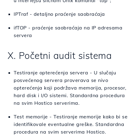
u interfejsu sličnom Unix komandi "top";
IPTraf - detaljno praćenje saobraćaja
ifTOP - praćenje saobraćaja na IP adresama
servera
X. Početni audit sistema
Testiranje opterećenja servera - U slučaju
posvećenog servera proverava se nivo
opterećenja koji podržava memorija, procesor,
hard disk i I/O sistemi. Standardna procedura
na svim Hostico serverima.
Test memorije - Testiranje memorije kako bi se
identifikovale eventualne greške. Standardna
procedura na svim serverima Hostico.