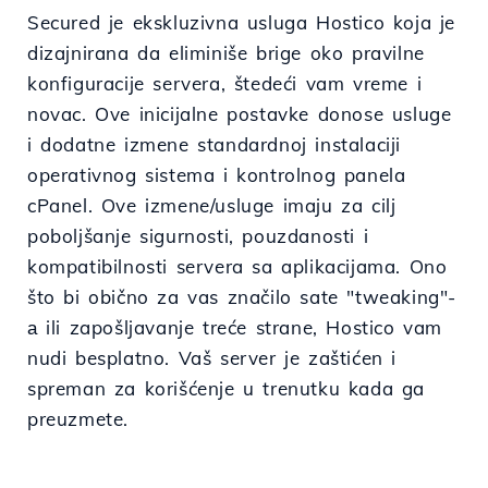
Secured je ekskluzivna usluga Hostico koja je
dizajnirana da eliminiše brige oko pravilne
konfiguracije servera, štedeći vam vreme i
novac. Ove inicijalne postavke donose usluge
i dodatne izmene standardnoj instalaciji
operativnog sistema i kontrolnog panela
cPanel. Ove izmene/usluge imaju za cilj
poboljšanje sigurnosti, pouzdanosti i
kompatibilnosti servera sa aplikacijama. Ono
što bi obično za vas značilo sate "tweaking"-
а ili zapošljavanje treće strane, Hostico vam
nudi besplatno. Vaš server je zaštićen i
spreman za korišćenje u trenutku kada ga
preuzmete.