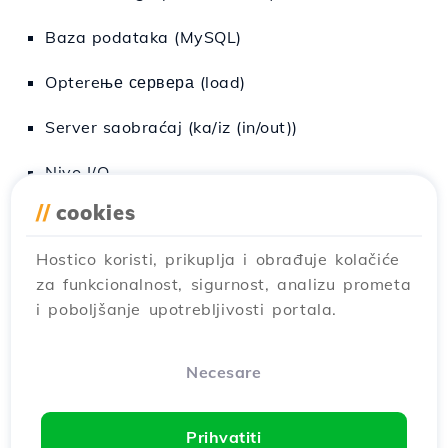
Baza podataka (MySQL)
Optereње сервера (load)
Server saobraćaj (ka/iz (in/out))
Nivo I/O
//
cookies
Dostupni/iskorišćeni prostor
Napomena:
Serveri za koje su klijenti
Hostico koristi, prikuplja i obrađuje kolačiće
preuzeli odgovornost za upravljanje nemaju
za funkcionalnost, sigurnost, analizu prometa
koristi od aplikacija i tehnika detaljno
i poboljšanje upotrebljivosti portala.
opisanih na ovoj stranici.
Necesare
Prihvatiti