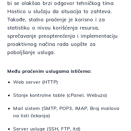
bi se olakšao brzi odgovor tehničkog tima
Hostico u slučaju da situacija to zahteva.
Takođe, stalno praćenje je korisno i za
statistiku o nivou korišćenja resursa,
sprečavanje preopterećenja i implementaciju
proaktivnog načina rada uopšte za
poboljšanje usluga.
Među praćenim uslugama ističemo:
Web server (HTTP)
Stanje kontrolne table (cPanel, Webuzo)
Mail sistem (SMTP, POP3, IMAP, Broj mailova
na listi čekanja)
Server usluge (SSH, FTP, itd)