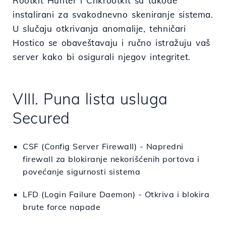
Rootkit Hunter i Chkrootkit su takođe
instalirani za svakodnevno skeniranje sistema.
U slučaju otkrivanja anomalije, tehničari
Hostico se obaveštavaju i ručno istražuju vaš
server kako bi osigurali njegov integritet.
VIII. Puna lista usluga
Secured
CSF (Config Server Firewall) - Napredni
firewall za blokiranje nekorišćenih portova i
povećanje sigurnosti sistema
LFD (Login Failure Daemon) - Otkriva i blokira
brute force napade