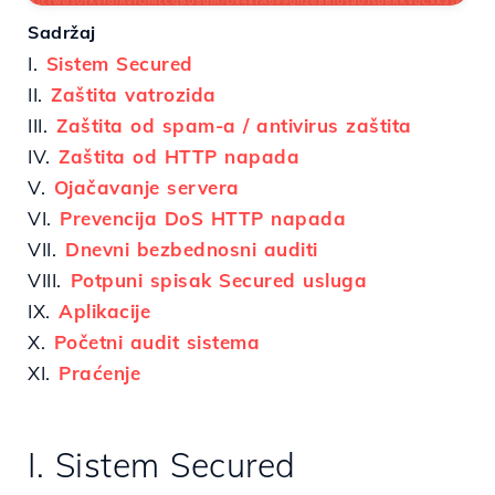
Sadržaj
I.
Sistem Secured
II.
Zaštita vatrozida
III.
Zaštita od spam-a / antivirus zaštita
IV.
Zaštita od HTTP napada
V.
Ojačavanje servera
VI.
Prevencija DoS HTTP napada
VII.
Dnevni bezbednosni auditi
VIII.
Potpuni spisak Secured usluga
IX.
Aplikacije
X.
Početni audit sistema
XI.
Praćenje
I. Sistem Secured