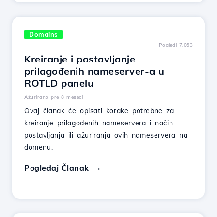
Domains
Pogledi 7,063
Kreiranje i postavljanje
prilagođenih nameserver-a u
ROTLD panelu
Ažurirano pre 8 meseci
Ovaj članak će opisati korake potrebne za
kreiranje prilagođenih nameservera i način
postavljanja ili ažuriranja ovih nameservera na
domenu.
Pogledaj Članak