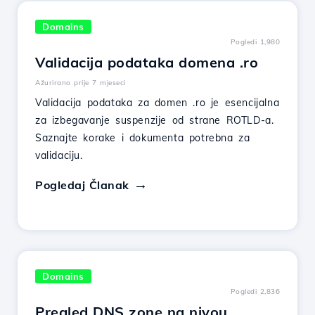
Domains
Pogledi 1,980
Validacija podataka domena .ro
Ažurirano prije 7 mjeseci
Validacija podataka za domen .ro je esencijalna
za izbegavanje suspenzije od strane ROTLD-a.
Saznajte korake i dokumenta potrebna za
validaciju.
Pogledaj Članak
Domains
Pogledi 2,836
Pregled DNS zone na nivou