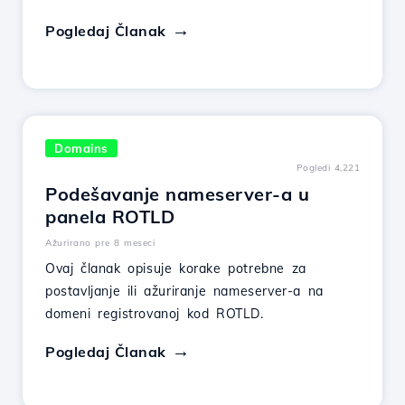
Pogledaj Članak
Domains
Pogledi 4,221
Podešavanje nameserver-a u
panela ROTLD
Ažurirano pre 8 meseci
Ovaj članak opisuje korake potrebne za
postavljanje ili ažuriranje nameserver-a na
domeni registrovanoj kod ROTLD.
Pogledaj Članak