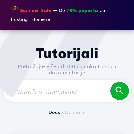
🌞
Summer Sale
— Do
70% popusta
za
hosting i domene
Tutorijali
Pretražujte više od 700 članaka Hostico
dokumentacije
Docs
/ Domains