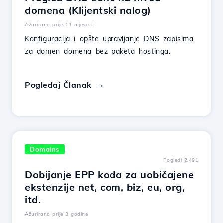
domena (Klijentski nalog)
Ažurirano prije 11 mjeseci
Konfiguracija i opšte upravljanje DNS zapisima
za domen domena bez paketa hostinga.
Pogledaj Članak
Domains
Pogledi 2,491
Dobijanje EPP koda za uobičajene
ekstenzije net, com, biz, eu, org,
itd.
Ažurirano prije 3 godine