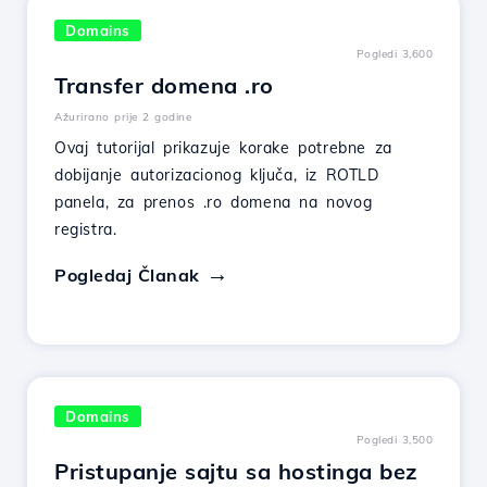
Domains
Pogledi 3,600
Transfer domena .ro
Ažurirano prije 2 godine
Ovaj tutorijal prikazuje korake potrebne za
dobijanje autorizacionog ključa, iz ROTLD
panela, za prenos .ro domena na novog
registra.
Pogledaj Članak
Domains
Pogledi 3,500
Pristupanje sajtu sa hostinga bez