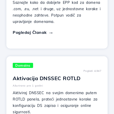
Saznajte kako da dobijete EPP kod za domena
.com, .eu, .net i druge, uz jednostavne korake i
neophodne zahteve. Potpun vodič za
upravljanje domenama.
Pogledaj Članak
Domains
Pogledi 4,947
Aktivacija DNSSEC ROTLD
Ažurirano pre 1 godini
Aktiviraj DNSSEC na svojim domenima putem
ROTLD panela, prateći jednostavne korake za
konfiguraciju DS zapisa i osiguranje online
sigurnosti.