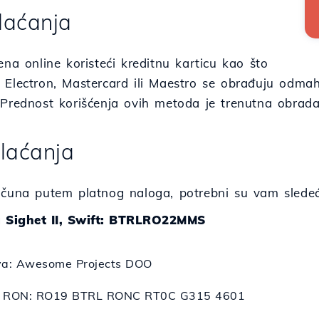
laćanja
ena online koristeći kreditnu karticu kao što
 Electron, Mastercard ili Maestro se obrađuju odma
 Prednost korišćenja ovih metoda je trenutna obrada
Plaćanja
ačuna putem platnog naloga, potrebni su vam sledeć
a Sighet II, Swift: BTRLRO22MMS
va: Awesome Projects DOO
n RON: RO19 BTRL RONC RT0C G315 4601