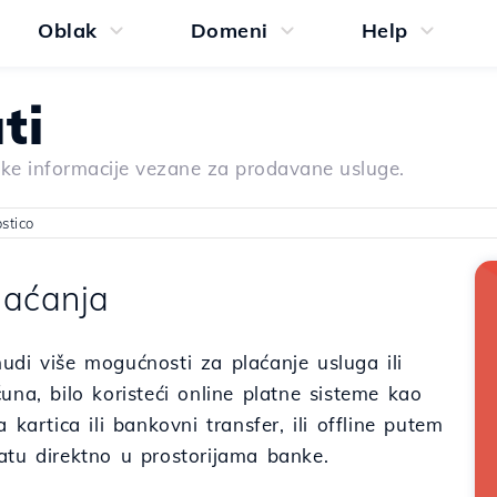
Oblak
Domeni
Help
ti
ske informacije vezane za prodavane usluge.
stico
laćanja
udi više mogućnosti za plaćanje usluga ili
una, bilo koristeći online platne sisteme kao
a kartica ili bankovni transfer, ili offline putem
atu direktno u prostorijama banke.