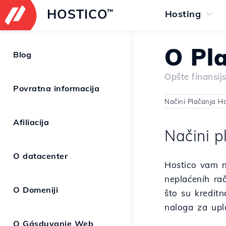
HOSTICO
™
Hosting
O Pla
Blog
Opšte finansij
Povratna informacija
Načini Plačanja Ho
Afiliacija
Načini p
O datacenter
Hostico vam n
neplaćenih rač
O Domeniji
što su kreditn
naloga za upl
O Gásduvanje Web