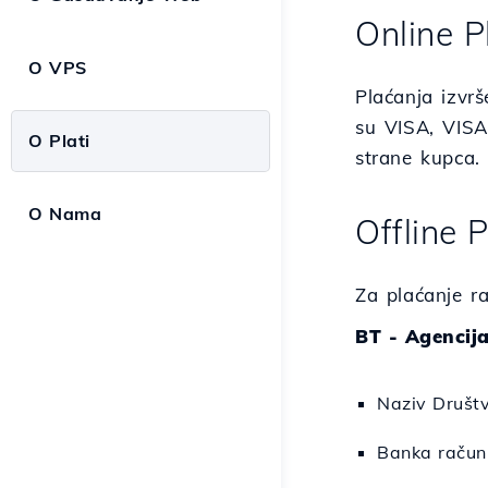
Online P
O VPS
Plaćanja izvrš
su VISA, VISA
O Plati
strane kupca.
O Nama
Offline 
Za plaćanje r
BT - Agencij
Naziv Društ
Banka raču