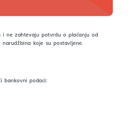
h i ne zahtevaju potvrdu o plaćanju od
 narudžbina koje su postavljene.
i bankovni podaci: