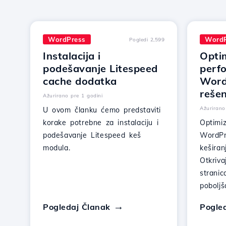
WordPress
WordP
Pogledi 2,599
Instalacija i
Opti
podešavanje Litespeed
perf
cache dodatka
Word
rešen
Ažurirano pre 1 godini
Ažurirano
U ovom članku ćemo predstaviti
korake potrebne za instalaciju i
Optimi
podešavanje Litespeed keš
WordPr
modula.
kešira
Otkriva
stranic
poboljš
Pogledaj Članak
Pogle