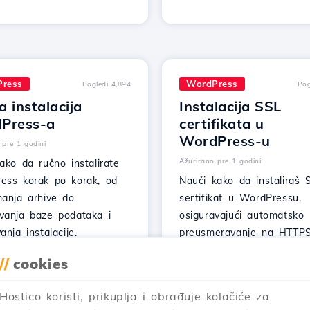
ress
WordPress
Pogledi 4,894
Pog
 instalacija
Instalacija SSL
Press-a
certifikata u
WordPress-u
 pre 1 godini
Ažurirano pre 1 godini
ako da ručno instalirate
ess korak po korak, od
Nauči kako da instaliraš 
manja arhive do
sertifikat u WordPressu,
vanja baze podataka i
osiguravajući automatsko
anja instalacije.
preusmeravanje na HTTPS
enkripciju prenetih podata
//
cookies
Prati jednostavne korake!
daj Članak
Hostico koristi, prikuplja i obrađuje kolačiće za
Pogledaj Članak