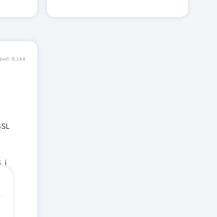
ledi 8,144
SSL
 i
ka.