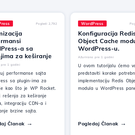
ress
WordPress
Pogledi 2,792
Pog
mizacija
Konfiguracija Redi
ormansi
Object Cache modu
Press-a sa
WordPress-u.
jima za keširanje
Ažurirano pre 1 godini
 pre 1 godini
U ovom tutorijalu ćemo 
zuj performanse sajta
predstaviti korake potreb
ess sa plugin-ima za
implementaciju Redis Obj
nje kao što je WP Rocket.
modula u WordPress pane
j rešenja za keširanje
a, integraciju CDN-a i
anje brzine sajta.
daj Članak
Pogledaj Članak