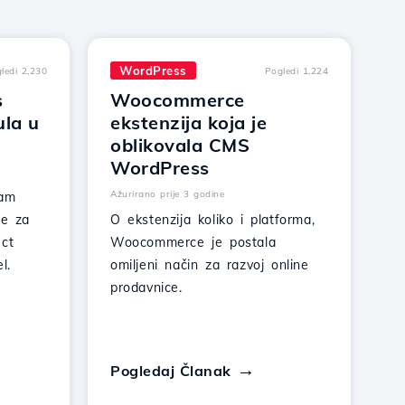
WordPress
ledi 2,230
Pogledi 1,224
s
Woocommerce
la u
ekstenzija koja je
oblikovala CMS
WordPress
Ažurirano prije 3 godine
vam
ne za
O ekstenzija koliko i platforma,
ect
Woocommerce je postala
l.
omiljeni način za razvoj online
prodavnice.
Pogledaj Članak