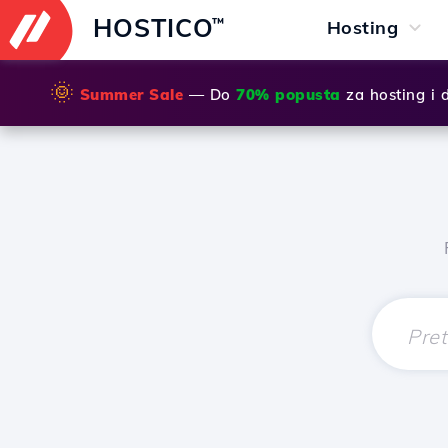
HOSTICO
™
Hosting
🌞
Summer Sale
— Do
70% popusta
za hosting i