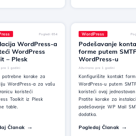
ress
WordPress
Pogledi 654
Pog
alacija WordPress-a
Podešavanje konta
steći WordPress
forme putem SMTP
it – Plesk
WordPress-u
 pre 1 godini
Ažurirano pre 1 godini
e potrebne korake za
Konfigurišite kontakt for
aciju WordPress-a za vašu
WordPress-u putem SMT
anicu koristeći
koristeći ovaj jednostavan
ess Toolkit iz Plesk
Pratite korake za instalaci
ne table.
podešavanje WP Mail SM
dodatka.
daj Članak
Pogledaj Članak