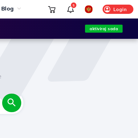
5
Blog
Login
aktiviraj sada
e