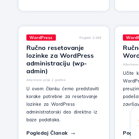
WordPress
WordP
Pogledi 2,169
Ručno resetovanje
Ručna
lozinke za WordPress
Word
administraciju (wp-
Ažurirano
admin)
Učite k
Ažurirano prije 2 godine
WordPr
U ovom članku ćemo predstaviti
preuzi
korake potrebne za resetovanje
podeša
lozinke za WordPress
završav
administratorski deo direktno iz
baze podataka.
Pogledaj Članak
Pogle