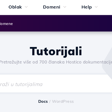
Oblak
Domeni
Help
 domene
Tutorijali
Pretražujte više od 700 članaka Hostico dokumentacij
Docs
/ WordPress