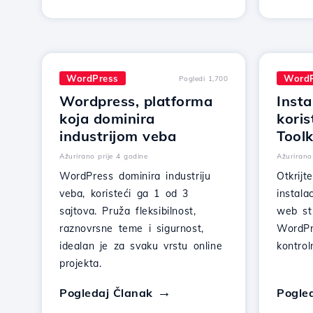
WordPress
WordP
Pogledi 1,700
Wordpress, platforma
Inst
koja dominira
kori
industrijom veba
Toolk
Ažurirano prije 4 godine
Ažurirano
WordPress dominira industriju
Otkrijt
veba, koristeći ga 1 od 3
instal
sajtova. Pruža fleksibilnost,
web str
raznovrsne teme i sigurnost,
WordPr
idealan je za svaku vrstu online
kontrol
projekta.
Pogledaj Članak
Pogle