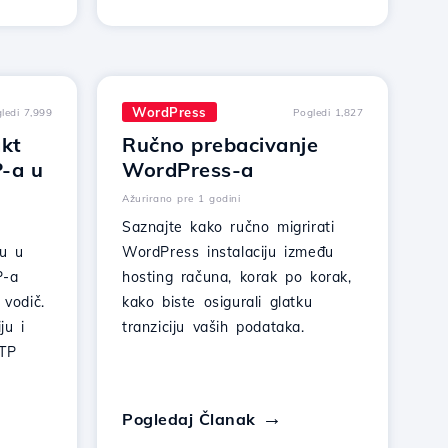
WordPress
ledi 7,999
Pogledi 1,827
kt
Ručno prebacivanje
-a u
WordPress-a
Ažurirano pre 1 godini
Saznajte kako ručno migrirati
mu u
WordPress instalaciju između
P-a
hosting računa, korak po korak,
 vodič.
kako biste osigurali glatku
ju i
tranziciju vaših podataka.
TP
Pogledaj Članak