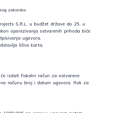
kog zakonika
ojects S.R.L. u budžet države do 25. u
kon oporezivanja ostvarenih prihoda biće
pisivanja ugovora.
stavlja lična karta.
e izdati fiskalni račun za ostvarene
 na računu broj i datum ugovora. Rok za