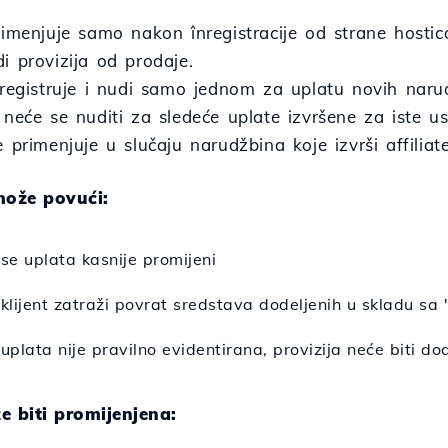
rimenjuje samo nakon înregistracije od strane hostic
i provizija od prodaje.
nregistruje i nudi samo jednom za uplatu novih narud
 neće se nuditi za sledeće uplate izvršene za iste us
e primenjuje u slučaju narudžbina koje izvrši affili
može povući:
 se uplata kasnije promijeni
 klijent zatraži povrat sredstava dodeljenih u skladu s
uplata nije pravilno evidentirana, provizija neće biti do
e biti promijenjena: