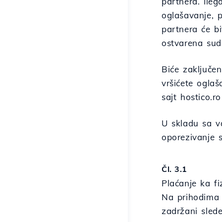
partnera. Ileg
oglašavanje, p
partnera će bi
ostvarena sud
Biće zaključe
vršićete oglaš
sajt hostico.r
U skladu sa v
oporezivanje s
Čl. 3.1
Plaćanje ka f
Na prihodima 
zadržani slede