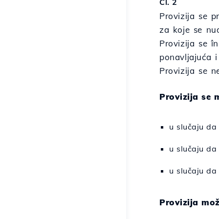
Čl. 2
Provizija se p
za koje se nud
Provizija se î
ponavljajuća i
Provizija se n
Provizija se 
u slučaju da
u slučaju da
u slučaju da 
Provizija mož