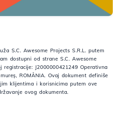
ruža S.C. Awesome Projects S.R.L. putem
su vam dostupni od strane S.C. Awesome
roj registracije: J2000000421249 Operativna
aramureș, ROMÂNIA. Ovaj dokument definiše
jim klijentima i korisnicima putem ove
idržavanje ovog dokumenta.