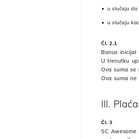
u slučaju da
u slučaju ka
Čl. 2.1
Bonus inicijal
U trenutku upi
Ova suma se n
Ova suma ne m
III. Plać
Čl. 3
SC Awesome Pr