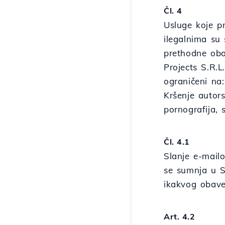
Čl. 4
Usluge koje pr
ilegalnima su
prethodne obav
Projects S.R.L
ograničeni na:
Kršenje autors
pornografija, 
Čl. 4.1
Slanje e-mail
se sumnja u S
ikakvog obaveš
Art. 4.2