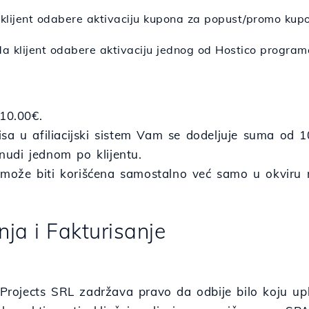
 klijent odabere aktivaciju kupona za popust/promo kup
da klijent odabere aktivaciju jednog od Hostico program
 10.00€.
sa u afiliacijski sistem Vam se dodeljuje suma od 1
udi jednom po klijentu.
ože biti korišćena samostalno već samo u okviru 
anja i Fakturisanje
ojects SRL zadržava pravo da odbije bilo koju upla