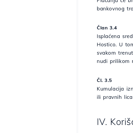
Plaćanja će b
bankovnog tra
Član 3.4
Isplaćena sred
Hostico. U to
svakom trenutk
nudi prilikom 
Čl. 3.5
Kumulacija izn
ili pravnih lic
IV. Kori