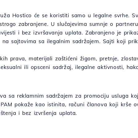
uža Hostico će se koristiti samo u legalne svrhe. S
 strogo zabranjene. U slučajevima sumnje o partneru
ijesti i bez izvršavanja uplata. Zabranjeno je prika
. na sajtovima sa ilegalnim sadržajem. Sajti koji prik
kih prava, materijali zaštićeni žigom, pretnje, zlosta
seksualni ili opsceni sadržaj, ilegalne aktivnosti, ha
ova sa reklamnim sadržajem za promociju usluga koj
PAM pokaže kao istinita, računi članova koji krše o
tenja i bez izvršenja uplata.