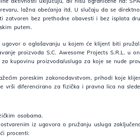
alne aktivnosti uključuju, ali nisu ograničene na: SP
revaru, lažna obećanja itd. U slučaju da se direktno i
ti zatvoren bez prethodne obavesti i bez isplata dru
skim putem.
n ugovor o oglašavanju u kojem će klijent biti pruž
avanje proizvoda S.C. Awesome Projects S.R.L. u onl
o za kupovinu proizvoda/usluga za koje se nude provi
ažećim poreskim zakonodavstvom, prihodi koje klijen
e vrši diferencirano za fizička i pravna lica na slede
izičkim osobama.
ostvarenim iz ugovora o pružanju usluga zaključeno
ći procenti: