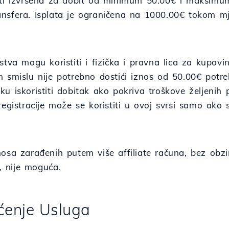
iti izvršena za dobit od minimum 50.00€ i maksi
nsfera. Isplata je ograničena na 1000.00€ tokom mj
stva mogu koristiti i fizička i pravna lica za kupovi
m smislu nije potrebno dostići iznos od 50.00€ potr
u iskoristiti dobitak ako pokriva troškove željenih
registracije može se koristiti u ovoj svrsi samo ako
osa zarađenih putem više affiliate računa, bez obzira
a, nije moguća.
šćenje Usluga