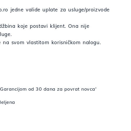
o.ro jedne valide uplate za usluge/proizvode
žbina koje postavi klijent. Ona nije
luge.
ate na svom vlastitom korisničkom nalogu.
a 'Garancijom od 30 dana za povrat novca'
deljena