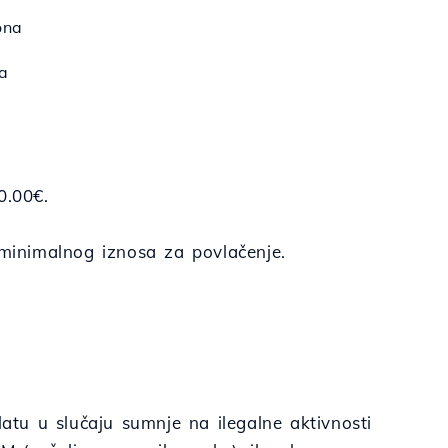
ona
a
0.00€.
minimalnog iznosa za povlačenje.
tu u slučaju sumnje na ilegalne aktivnosti