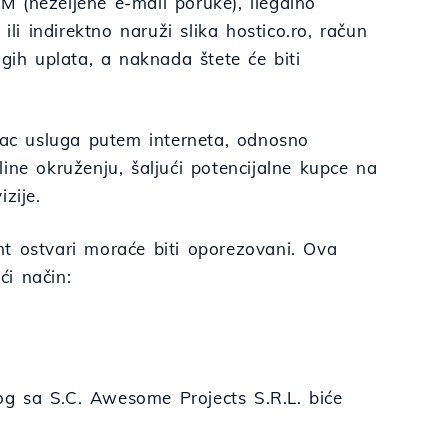
AM (neželjene e-mail poruke), ilegalno
li indirektno naruži slika hostico.ro, račun
gih uplata, a naknada štete će biti
alac usluga putem interneta, odnosno
ine okruženju, šaljući potencijalne kupce na
zije.
t ostvari moraće biti oporezovani. Ova
ći način:
g sa S.C. Awesome Projects S.R.L. biće