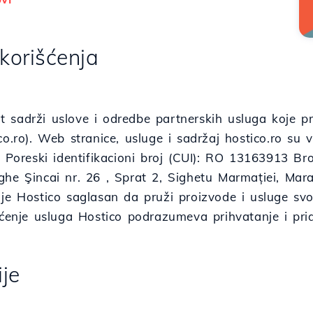
 korišćenja
 sadrži uslove i odredbe partnerskih usluga koje p
ico.ro). Web stranice, usluge i sadržaj hostico.ro 
. Poreski identifikacioni broj (CUI): RO 13163913 B
ghe Şincai nr. 26 , Sprat 2, Sighetu Marmației, M
je Hostico saglasan da pruži proizvode i usluge svo
išćenje usluga Hostico podrazumeva prihvatanje i pr
ije