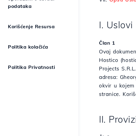
podataka
I. Uslovi
Korišćenje Resursa
Član 1
Politika kolačića
Ovaj dokument
Hostico (host
Politika Privatnosti
Projects S.R.L
adresa: Gheor
okvir u kojem 
stranice. Kor
II. Proviz