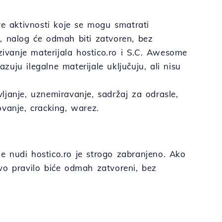
ve aktivnosti koje se mogu smatrati
, nalog će odmah biti zatvoren, bez
zivanje materijala hostico.ro i S.C. Awesome
azuju ilegalne materijale uključuju, ali nisu
vljanje, uznemiravanje, sadržaj za odrasle,
kovanje, cracking, warez.
e nudi hostico.ro je strogo zabranjeno. Ako
vo pravilo biće odmah zatvoreni, bez