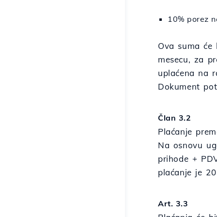
10% porez n
Ova suma će b
mesecu, za pr
uplaćena na r
Dokument potr
Član 3.2
Plaćanje prem
Na osnovu ugo
prihode + PDV
plaćanje je 2
Art. 3.3