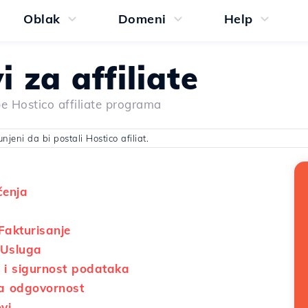
Oblak
Domeni
Help
i za affiliate
be Hostico affiliate programa
jeni da bi postali Hostico afiliat.
ćenja
Fakturisanje
 Usluga
t i sigurnost podataka
a odgovornost
vi