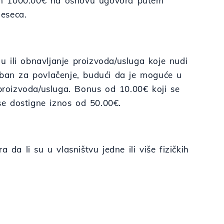
mum 1000.00€ na osnovu ugovora putem
eseca.
nu ili obnavljanje proizvoda/usluga koje nudi
eban za povlačenje, budući da je moguće u
 proizvoda/usluga. Bonus od 10.00€ koji se
 se dostigne iznos od 50.00€.
 da li su u vlasništvu jedne ili više fizičkih