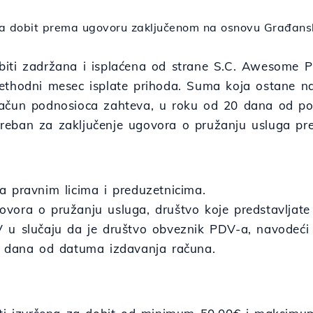
a dobit prema ugovoru zaključenom na osnovu Građans
iti zadržana i isplaćena od strane S.C. Awesome Pr
ethodni mesec isplate prihoda. Suma koja ostane na
ačun podnosioca zahteva, u roku od 20 dana od pot
eban za zaključenje ugovora o pružanju usluga pred
a pravnim licima i preduzetnicima.
vora o pružanju usluga, društvo koje predstavljate ć
 u slučaju da je društvo obveznik PDV-a, navodeći
0 dana od datuma izdavanja računa.