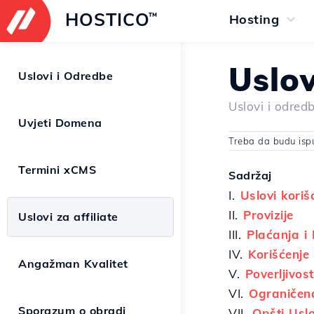
HOSTICO
™
Hosting
Uslov
Uslovi i Odredbe
Uslovi i odred
Uvjeti Domena
Treba da budu ispun
Termini xCMS
Sadržaj
I.
Uslovi koriš
II.
Provizije
Uslovi za affiliate
III.
Plaćanja i 
IV.
Korišćenje
Angažman Kvalitet
V.
Poverljivos
VI.
Ograničen
Sporazum o obradi
VII.
Opšti Uslo