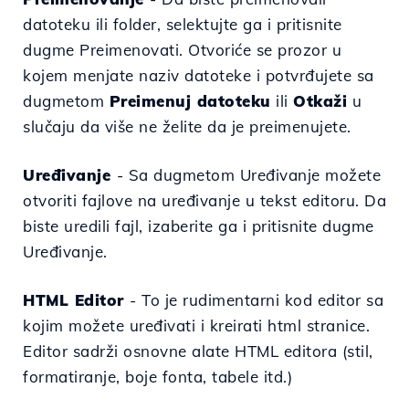
datoteku ili folder, selektujte ga i pritisnite
dugme Preimenovati. Otvoriće se prozor u
kojem menjate naziv datoteke i potvrđujete sa
dugmetom
Preimenuj datoteku
ili
Otkaži
u
slučaju da više ne želite da je preimenujete.
Uređivanje
- Sa dugmetom Uređivanje možete
otvoriti fajlove
na uređivanje u tekst editoru. Da
biste uredili fajl, izaberite ga i pritisnite dugme
Uređivanje.
HTML Editor
- To je rudimentarni kod editor sa
kojim možete uređivati i kreirati html stranice.
Editor sadrži osnovne alate HTML editora (stil,
formatiranje, boje fonta, tabele itd.)