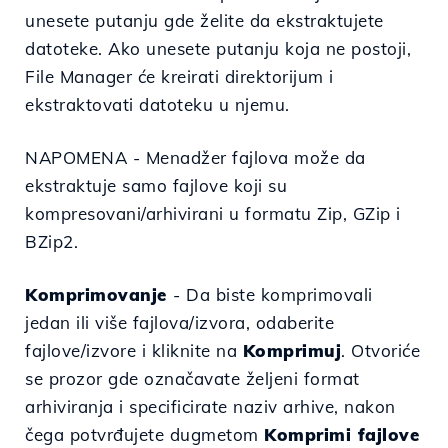
unesete putanju gde želite da ekstraktujete
datoteke. Ako unesete putanju koja ne postoji,
File Manager će kreirati direktorijum i
ekstraktovati datoteku u njemu.
NAPOMENA -
Menadžer fajlova može da
ekstraktuje samo fajlove koji su
kompresovani/arhivirani u formatu Zip, GZip i
BZip2.
Komprimovanje
-
Da biste komprimovali
jedan ili više fajlova/izvora, odaberite
fajlove/izvore i kliknite na
Komprimuj
. Otvoriće
se prozor gde označavate željeni format
arhiviranja i specificirate naziv arhive, nakon
čega potvrđujete dugmetom
Komprimi fajlove