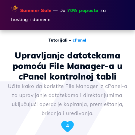
🌞
Summer Sale
— Do
70% popusta
za
hosting i domene
Tutorijali
•
cPanel
Upravljanje datotekama
pomoću File Manager-a u
cPanel kontrolnoj tabli
Učite kako da koristite File Manager iz cPanel-a
za upravljanje datotekama i direktorijumima,
uključujući operacije kopiranja, premještanja,
brisanja i uređivanja.
4