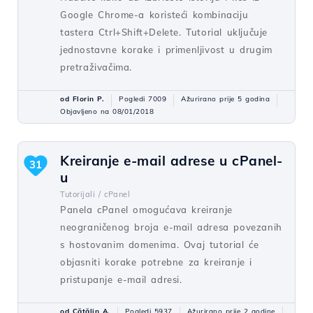
Google Chrome-a koristeći kombinaciju
tastera Ctrl+Shift+Delete. Tutorial uključuje
jednostavne korake i primenljivost u drugim
pretraživačima.
od Florin P.
Pogledi 7009
Ažurirano prije 5 godina
Objavljeno na 08/01/2018
Kreiranje e-mail adrese u cPanel-
31
u
Tutorijali /
cPanel
Panela cPanel omogućava kreiranje
neograničenog broja e-mail adresa povezanih
s hostovanim domenima. Ovaj tutorial će
objasniti korake potrebne za kreiranje i
pristupanje e-mail adresi.
od Cătălin A.
Pogledi 5937
Ažurirano prije 2 godine