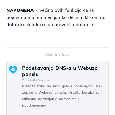
NAPOMENA -
Većina ovih funkcija će se
pojaviti u malom meniju ako desnim klikom na
datoteke ili foldere u upravitelju datoteka
Slični Člaci
Podešavanja DNS-a u Webuzo
48
panelu
Tutorijali /
Webuzo
Naučite kako da uređujete i postavljate DNS
zapise u Webuzo panelu. Pratite korake za
efikasno upravljanje domenima i
poddomenima.