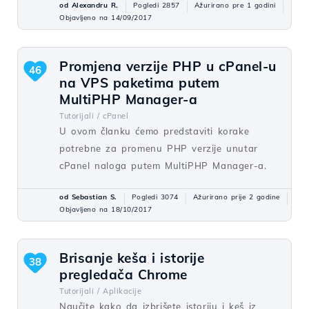
od Alexandru R.
Pogledi 2857
Ažurirano pre 1 godini
Objavljeno na 14/09/2017
Promjena verzije PHP u cPanel-u
46
na VPS paketima putem
MultiPHP Manager-a
Tutorijali /
cPanel
U ovom članku ćemo predstaviti korake
potrebne za promenu PHP verzije unutar
cPanel naloga putem MultiPHP Manager-a.
od Sebastian S.
Pogledi 3074
Ažurirano prije 2 godine
Objavljeno na 18/10/2017
Brisanje keša i istorije
38
pregledača Chrome
Tutorijali /
Aplikacije
Naučite kako da izbrišete istoriju i keš iz