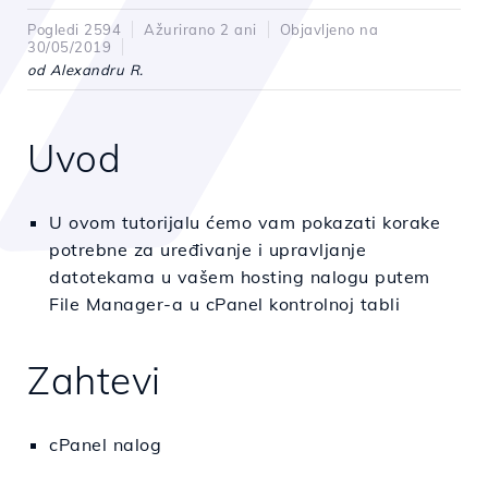
Pogledi 2594
Ažurirano 2 ani
Objavljeno na
30/05/2019
od Alexandru R.
Uvod
U ovom tutorijalu ćemo vam pokazati korake
potrebne za uređivanje i upravljanje
datotekama u vašem hosting nalogu putem
File Manager-a u cPanel kontrolnoj tabli
Zahtevi
cPanel nalog