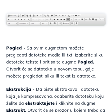
Pogled
- Sa ovim dugmetom možete
pregledati datoteke
media ili txt. Izaberite sliku
datoteke teksta i pritisnite dugme
Pogled.
Otvorit će se datoteka u novom tabu, gdje
možete pregledati sliku ili tekst iz datoteke.
Ekstrakcija
-
Da biste ekstrakovali datoteku
koja je kompresovana, odaberite datoteku koju
želite da
ekstraktujete
i kliknite na dugme
Ekstrakt
.
Otvorit će se prozor
u kojem treba da