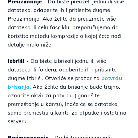
Preuzimanje
- Da biste preuzeli jednu ili više
datoteka, odaberite ih i pritisnite dugme
Preuzimanje. Ako želite da preuzmete više
datoteka ili celu fasciklu, preporučujemo da
koristite metodu kompresije o kojoj ćete naći
detalje malo niže.
Izbriši
- Da biste izbrisali jednu ili više
datoteka ili foldera, odaberite ih i pritisnite
dugme Izbriši. Otvoriće se prozor za
potvrdu
brisanja
. Ako želite da brisanje bude trajno,
oznacite okvir za potvrdu (
ignorišite
premeštanje u kantu), inače će se datoteke
samo premestiti u kantu za otpatke i ostati na
serveru.
Preimenovanje
- Da biste preimenovali