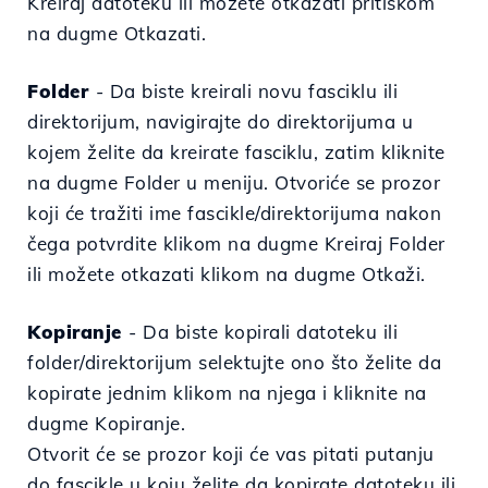
Kreiraj datoteku ili možete otkazati pritiskom
na dugme Otkazati.
Folder
- Da biste kreirali novu fasciklu ili
direktorijum,
navigirajte do direktorijuma u
kojem želite da kreirate fasciklu,
zatim kliknite
na dugme Folder u meniju.
Otvoriće se prozor
koji će tražiti
ime fascikle/direktorijuma nakon
čega potvrdite klikom na dugme Kreiraj Folder
ili možete otkazati klikom na dugme Otkaži.
Kopiranje
- Da biste kopirali datoteku ili
folder/direktorijum
selektujte ono što želite da
kopirate jednim klikom na njega i kliknite na
dugme Kopiranje.
Otvorit će se prozor koji će vas pitati putanju
do fascikle u koju želite da kopirate datoteku ili