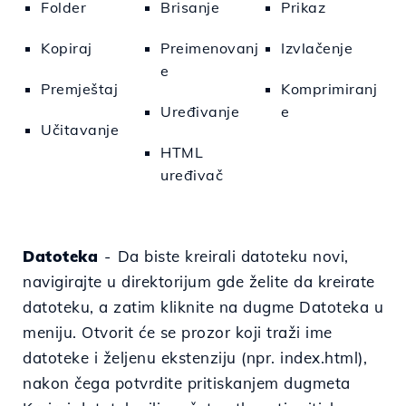
Folder
Brisanje
Prikaz
Kopiraj
Preimenovanj
Izvlačenje
e
Premještaj
Komprimiranj
Uređivanje
e
Učitavanje
HTML
uređivač
Datoteka
-
Da biste kreirali datoteku
novi,
navigirajte u direktorijum gde želite da kreirate
datoteku, a zatim kliknite na dugme Datoteka u
meniju.
Otvorit će se prozor koji traži ime
datoteke i željenu ekstenziju (npr. index.html),
nakon čega potvrdite pritiskanjem dugmeta