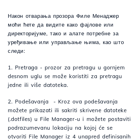
Након отварања прозора Филе Менаджер
моћи ћете да видите како фајлове или
директоријуме, тако и алате потребне за
уређивање или управљање њима, као што
следи:
1. Pretraga - prozor za pretragu u gornjem
desnom uglu se može koristiti za pretragu
jedne ili više datoteka.
2. Podešavanja - Kroz ova podešavanja
možete prikazati ili sakriti skrivene datoteke
(.dotfiles) u File Manager-u i možete postaviti
podrazumevanu lokaciju na kojoj će se
otvoriti File Manager iz 4 unapred definisanih