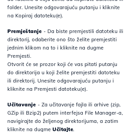
folder. Unesite odgovarajuću putanju i kliknite
na Kopiraj datoteku(e).
Premještanje
- Da biste premjestili datoteku ili
direktorij, odaberite ono što želite premjestiti
jednim klikom na to i kliknite na dugme
Premjesti.
Otvorit će se prozor koji će vas pitati
putanju
do direktorija u koji želite premjestiti datoteku
ili direktorij. Unesite odgovarajuću putanju i
kliknite na Premjesti datoteku(e).
Učitavanje
-
Za učitavanje fajla ili arhive (zip,
GZip ili
Bzip2) putem interfejsa File Manager-a,
navigirajte do željenog direktorijuma, a zatim
kliknite na dugme
Učitajte
.