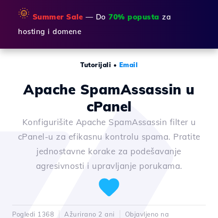
🌞
Summer Sale
— Do
70% popusta
za
hosting i domene
Tutorijali
•
Email
Apache SpamAssassin u
cPanel
Konfigurišite Apache SpamAssassin filter u
cPanel-u za efikasnu kontrolu spama. Pratite
jednostavne korake za podešavanje
agresivnosti i upravljanje porukama.
Pogledi 1368
Ažurirano 2 ani
Objavljeno na