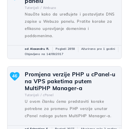
panelu
Tutorijali /
Webuzo
Naučite kako da uređujete i postavljate DNS
zapise u Webuzo panelu. Pratite korake za
efikasno upravljanje domenima i
poddomenima.
od Alexandru R.
Pogledi 2858
Ažurirano pre 1 godini
Objavljeno na 14/09/2017
Promjena verzije PHP u cPanel-u
46
na VPS paketima putem
MultiPHP Manager-a
Tutorijali /
cPanel
U ovom članku ćemo predstaviti korake
potrebne za promenu PHP verzije unutar
cPanel naloga putem MultiPHP Manager-a.
od Sebastian S.
Pogledi 3077
Ažurirano prije 2 godine