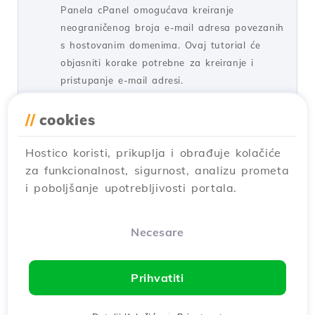
Panela cPanel omogućava kreiranje
neograničenog broja e-mail adresa povezanih
s hostovanim domenima. Ovaj tutorial će
objasniti korake potrebne za kreiranje i
pristupanje e-mail adresi.
od Cătălin A.
Pogledi 5940
Ažurirano prije 2 godine
//
cookies
Objavljeno na 28/06/2017
Hostico koristi, prikuplja i obrađuje kolačiće
za funkcionalnost, sigurnost, analizu prometa
SSH podešavanja u Webuzo
20
i poboljšanje upotrebljivosti portala.
Tutorijali /
Webuzo
U ovom tutorijalu, naučite kako da blokirate
SSH pristup na Webuzo serveru, aktivirajući
Necesare
vezu i konfigurišući neophodnu portu.
od Alexandru R.
Pogledi 1533
Ažurirano pre 1 godini
Prihvatiti
Objavljeno na 12/06/2018