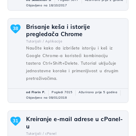
Objavljeno na 18/10/2017
Brisanje keša i istorije
38
pregledača Chrome
Tutorijali /
Aplikacije
Naučite kako da izbrišete istoriju i keš iz
Google Chrome-a koristeći kombinaciju
tastera Ctrl+Shift+Delete. Tutorial uključuje
jednostavne korake i primenljivost u drugim
pretraživačima.
od Florin P.
Pogledi 7015
Ažurirano prije 5 godina
Objavljeno na 08/01/2018
Kreiranje e-mail adrese u cPanel-
31
u
Tutorijali /
cPanel