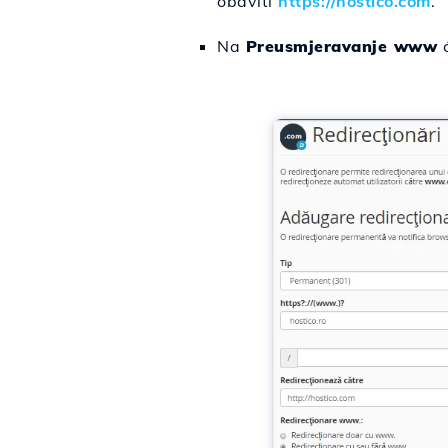
obaviti
https://hostico.com
.
Na
Preusmjeravanje www
ć