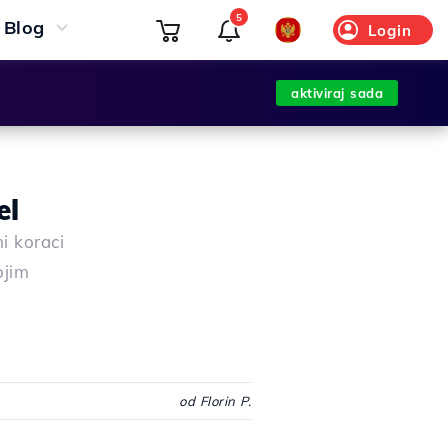
5
Blog
Login
aktiviraj sada
el
i koraci
ojim
od Florin P.