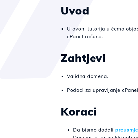
Uvod
U ovom tutorijalu ćemo objas
cPanel računa.
Zahtjevi
Validna domena.
Podaci za upravljanje cPane
Koraci
Da bismo dodali
preusmje
Domeni, a zatim kliknuti 