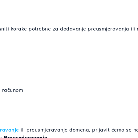
niti korake potrebne za dodavanje preusmjeravanja ili 
l računom
ravanje
ili preusmjeravanje domena, prijavit ćemo se na 
na
Preusmjeravanje
.