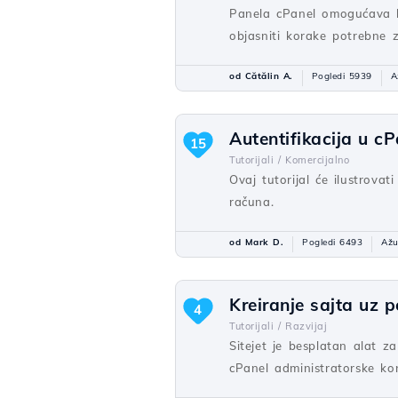
Panela cPanel omogućava k
objasniti korake potrebne z
od Cătălin A.
Pogledi 5939
A
Autentifikacija u cP
15
Tutorijali /
Komercijalno
Ovaj tutorijal će ilustrova
računa.
od Mark D.
Pogledi 6493
Ažu
Kreiranje sajta uz 
4
Tutorijali /
Razvijaj
Sitejet je besplatan alat z
cPanel administratorske ko