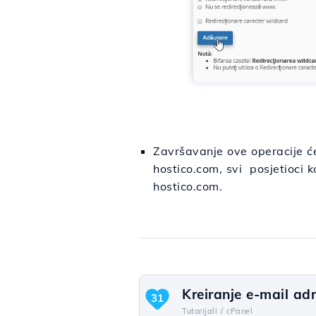
Završavanje ove operacije ć
hostico.com, svi posjetioci 
hostico.com.
Kreiranje e-mail ad
31
Tutorijali /
cPanel