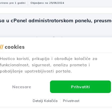
rirano pre 1 godini
Objavljeno na 25/06/2024
a u cPanel administratorskom panelu, preusme
 како усмеравамо мејлове на Google сервер за е-маил
//
cookies
rirano prije 2 godine
Objavljeno na 21/07/2017
Hostico koristi, prikuplja i obrađuje kolačiće za
funkcionalnost, sigurnost, analizu prometa i
s Object Cache modula u WordPress-u.
poboljšanje upotrebljivosti portala.
m predstaviti korake potrebne za implementaciju Redis Object m
Necesare
Prihvatiti
Ažurirano pre 1 godini
Objavljeno na 24/09/2024
Detalji Kolačića
Privatnost