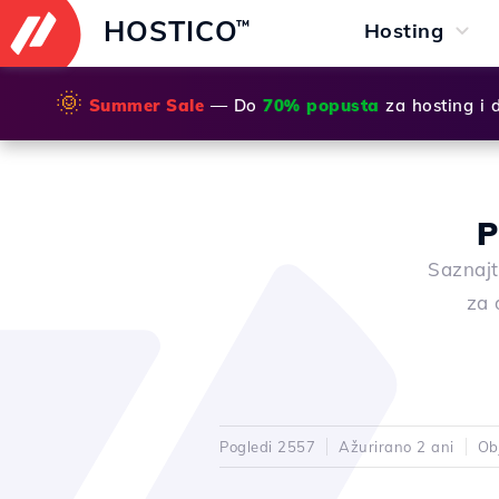
HOSTICO
™
Hosting
🌞
Summer Sale
— Do
70% popusta
za hosting i
P
Saznajt
za 
Pogledi 2557
Ažurirano 2 ani
Ob