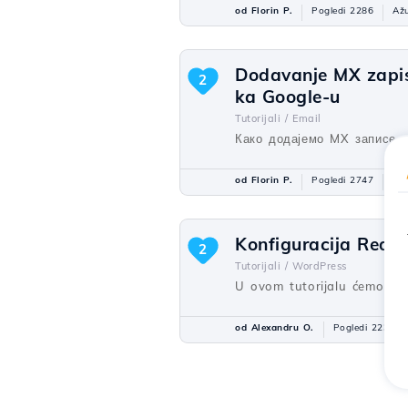
od Florin P.
Pogledi 2286
Ažu
Dodavanje MX zapis
2
ka Google-u
Tutorijali /
Email
Како додајемо MX записе и
od Florin P.
Pogledi 2747
Ažu
Konfiguracija Redi
2
Tutorijali /
WordPress
U ovom tutorijalu ćemo va
od Alexandru O.
Pogledi 2234