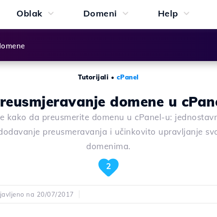
Oblak
Domeni
Help
 domene
Tutorijali
•
cPanel
reusmjeravanje domene u cPan
e kako da preusmerite domenu u cPanel-u: jednostavn
dodavanje preusmeravanja i učinkovito upravljanje sv
domenima.
2
javljeno na 20/07/2017