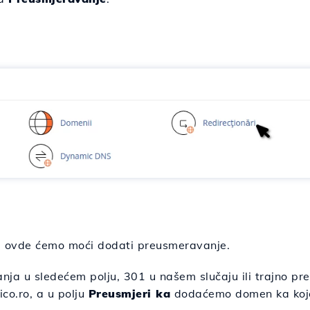
i i ovde ćemo moći dodati preusmeravanje.
ja u sledećem polju, 301 u našem slučaju ili trajno pr
co.ro, a u polju
Preusmjeri ka
dodaćemo domen ka koje