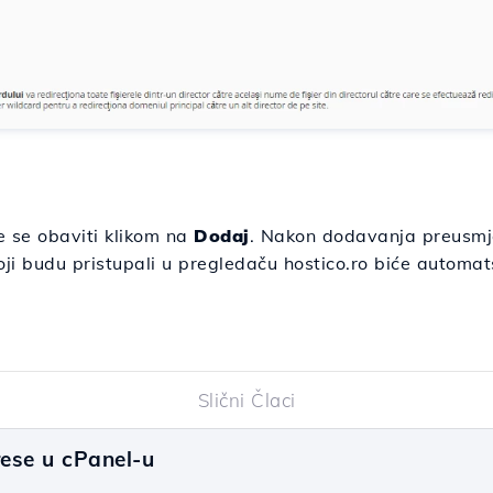
e se obaviti klikom na
Dodaj
. Nakon dodavanja preusmje
koji budu pristupali u pregledaču hostico.ro biće automa
Slični Člaci
rese u cPanel-u