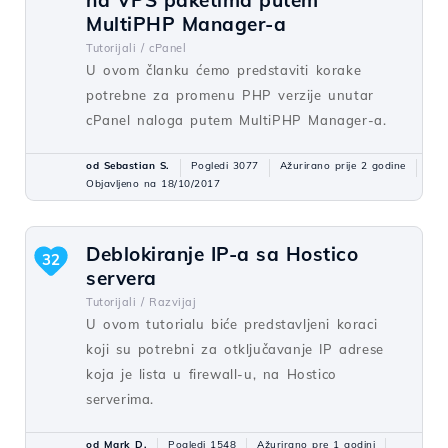
MultiPHP Manager-a
Tutorijali /
cPanel
U ovom članku ćemo predstaviti korake
potrebne za promenu PHP verzije unutar
cPanel naloga putem MultiPHP Manager-a.
od Sebastian S.
Pogledi 3077
Ažurirano prije 2 godine
Objavljeno na 18/10/2017
Deblokiranje IP-a sa Hostico
32
servera
Tutorijali /
Razvijaj
U ovom tutorialu biće predstavljeni koraci
koji su potrebni za otključavanje IP adrese
koja je lista u firewall-u, na Hostico
serverima.
od Mark D.
Pogledi 1548
Ažurirano pre 1 godini