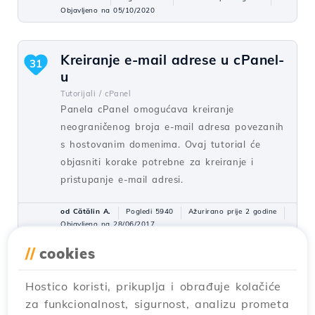
Objavljeno na 05/10/2020
Kreiranje e-mail adrese u cPanel-
31
u
Tutorijali /
cPanel
Panela cPanel omogućava kreiranje
neograničenog broja e-mail adresa povezanih
s hostovanim domenima. Ovaj tutorial će
objasniti korake potrebne za kreiranje i
pristupanje e-mail adresi.
od Cătălin A.
Pogledi 5940
Ažurirano prije 2 godine
Objavljeno na 28/06/2017
//
cookies
Dodavanje sekundarnog kontakta
27
Hostico koristi, prikuplja i obrađuje kolačiće
(Podkontakt)
za funkcionalnost, sigurnost, analizu prometa
Tutorijali /
Komercijalno