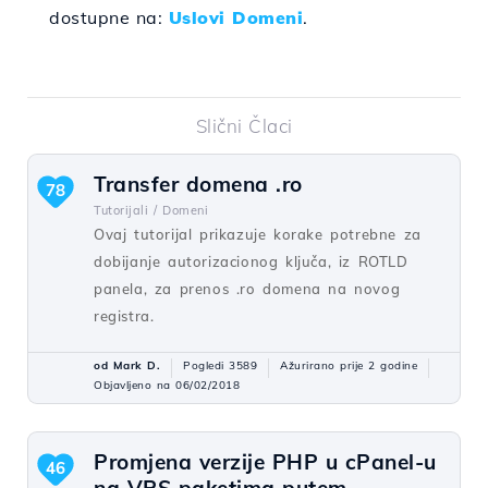
dostupne na:
Uslovi Domeni
.
Slični Člaci
Transfer domena .ro
78
Tutorijali /
Domeni
Ovaj tutorijal prikazuje korake potrebne za
dobijanje autorizacionog ključa, iz ROTLD
panela, za prenos .ro domena na novog
registra.
od Mark D.
Pogledi 3589
Ažurirano prije 2 godine
Objavljeno na 06/02/2018
Promjena verzije PHP u cPanel-u
46
na VPS paketima putem