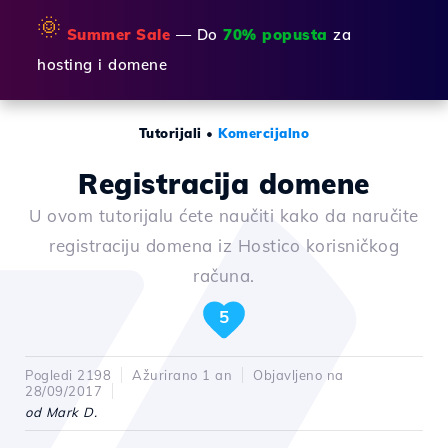
🌞
Summer Sale
— Do
70% popusta
za
hosting i domene
Tutorijali
•
Komercijalno
Registracija domene
U ovom tutorijalu ćete naučiti kako da naručite
registraciju domena iz Hostico korisničkog
računa.
5
Pogledi 2198
Ažurirano 1 an
Objavljeno na
28/09/2017
od Mark D.