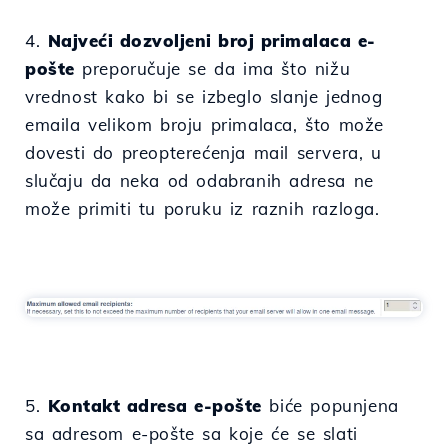
4.
Najveći dozvoljeni broj primalaca e-
pošte
preporučuje se da ima što nižu
vrednost kako bi se izbeglo slanje jednog
emaila velikom broju primalaca, što može
dovesti do preopterećenja mail servera, u
slučaju da neka od odabranih adresa ne
može primiti tu poruku iz raznih razloga.
5.
Kontakt adresa e-pošte
biće popunjena
sa adresom e-pošte sa koje će se slati