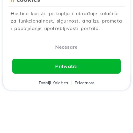
Hostico koristi, prikuplja i obrađuje kolačiće
za funkcionalnost, sigurnost, analizu prometa
i poboljšanje upotrebljivosti portala.
Necesare
Prihvatiti
Дома
Klijent
Detalji Kolačića
Кошара
Privatnost
Razgovor
Meni
Preuzmi aplikaciju
Hostico