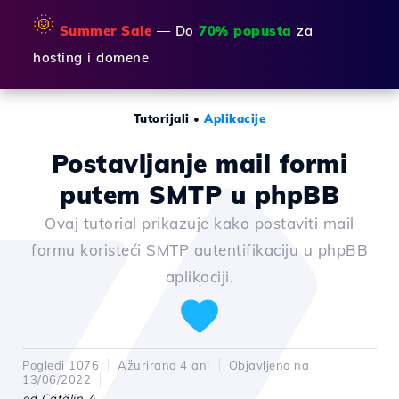
🌞
Summer Sale
— Do
70% popusta
za
hosting i domene
Tutorijali
•
Aplikacije
Postavljanje mail formi
putem SMTP u phpBB
Ovaj tutorial prikazuje kako postaviti mail
formu koristeći SMTP autentifikaciju u phpBB
aplikaciji.
Pogledi 1076
Ažurirano 4 ani
Objavljeno na
13/06/2022
od Cătălin A.