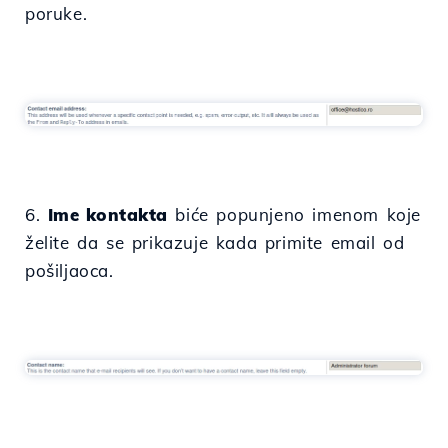
poruke.
6.
Ime kontakta
biće popunjeno imenom koje
želite da se prikazuje kada primite email od
pošiljaoca.