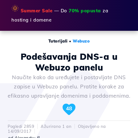
🌞
Summer Sale
— Do
70% popusta
za
hosting i domene
Tutorijali
•
Webuzo
Podešavanja DNS-a u
Webuzo panelu
Naučite kako da uređujete i postavljate DNS
zapise u Webuzo panelu. Pratite korake za
efikasno upravljanje domenima i poddomenima.
48
Pogledi 2859
Ažurirano 1 an
Objavljeno na
14/09/2017
od Alexandru R.