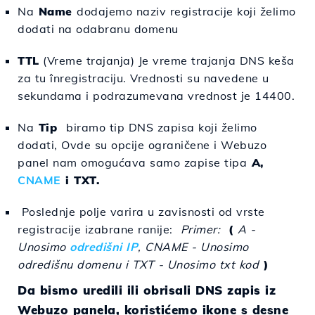
Na
Name
dodajemo naziv registracije koji želimo
dodati na odabranu domenu
TTL
(Vreme trajanja) Je vreme trajanja DNS keša
za tu înregistraciju. Vrednosti su navedene u
sekundama i podrazumevana vrednost je 14400.
Na
Tip
biramo tip DNS zapisa koji želimo
dodati, Ovde su opcije ograničene i Webuzo
panel nam omogućava samo zapise tipa
A,
CNAME
i TXT.
Poslednje polje varira u zavisnosti od vrste
registracije izabrane ranije:
Primer:
(
A -
Unosimo
odredišni IP
, CNAME - Unosimo
odredišnu domenu i TXT - Unosimo txt kod
)
Da bismo uredili ili obrisali DNS zapis iz
Webuzo panela, koristićemo ikone s desne