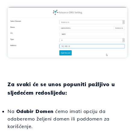
Za svaki će se unos popuniti pažljivo u
sljedećem redoslijedu:
Na
Odabir Domen
ćemo imati opciju da
odaberemo željeni domen ili poddomen za
korišćenje.