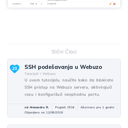
Slični Člaci
SSH podešavanja u Webuzo
20
Tutorijali /
Webuzo
U ovom tutorijalu, naučite kako da blokirate
SSH pristup na Webuzo serveru, aktivirajući
vezu i konfigurišući neophodnu portu.
od Alexandru R.
Pogledi 1534
Ažurirano pre 1 godini
Objavljeno na 12/06/2018