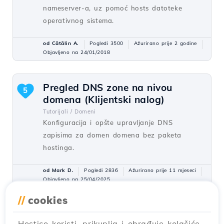
nameserver-a, uz pomoć hosts datoteke
operativnog sistema.
od Cătălin A.
Pogledi 3500
Ažurirano prije 2 godine
Objavljeno na 24/01/2018
Pregled DNS zone na nivou
5
domena (Klijentski nalog)
Tutorijali /
Domeni
Konfiguracija i opšte upravljanje DNS
zapisima za domen domena bez paketa
hostinga.
od Mark D.
Pogledi 2836
Ažurirano prije 11 mjeseci
Objavljeno na 25/04/2025
//
cookies
Dodavanje dodatnih domena u
4
Hostico koristi, prikuplja i obrađuje kolačiće