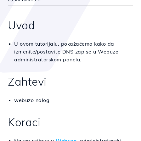
Uvod
U ovom tutorijalu, pokažaćemo kako da
izmenite/postavite DNS zapise u Webuzo
administratorskom panelu.
Zahtevi
webuzo nalog
Koraci
Nakon prijave u
Webuzo
administratorski