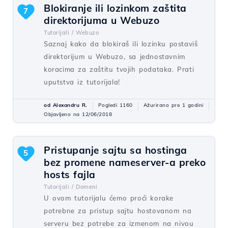
Blokiranje ili lozinkom zaštita
7
direktorijuma u Webuzo
Tutorijali /
Webuzo
Saznaj kako da blokiraš ili lozinku postaviš
direktorijum u Webuzo, sa jednostavnim
koracima za zaštitu tvojih podataka. Prati
uputstva iz tutorijala!
od Alexandru R.
Pogledi 1160
Ažurirano pre 1 godini
Objavljeno na 12/06/2018
Pristupanje sajtu sa hostinga
5
bez promene nameserver-a preko
hosts fajla
Tutorijali /
Domeni
U ovom tutorijalu ćemo proći korake
potrebne za pristup sajtu hostovanom na
serveru bez potrebe za izmenom na nivou