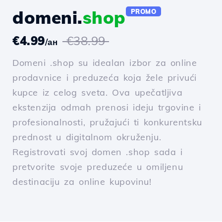
domeni.
shop
PROMO
€4.99
€38.99
/ан
Domeni .shop su idealan izbor za online
prodavnice i preduzeća koja žele privući
kupce iz celog sveta. Ova upečatljiva
ekstenzija odmah prenosi ideju trgovine i
profesionalnosti, pružajući ti konkurentsku
prednost u digitalnom okruženju.
Registrovati svoj domen .shop sada i
pretvorite svoje preduzeće u omiljenu
destinaciju za online kupovinu!