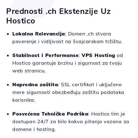
Prednosti .ch Ekstenzije Uz
Hostico
Lokalna Relevancija
: Domen .ch stvara
poverenje i vidljivost na švajcarskom tržištu.
Stabilnost i Performanse
:
VPS Hosting
od
Hostico garantuje brzinu i sigurnost za tvoju
web stranicu.
Napredna zaštita
: SSL certifikat i uključene
mere sigurnosti obezbeđuju zaštitu podataka
korisnika.
Posvećena Tehnička Podrška
: Hostico tim je
dostupan 24/7 za bilo kakva pitanja vezana za
domene i hosting.