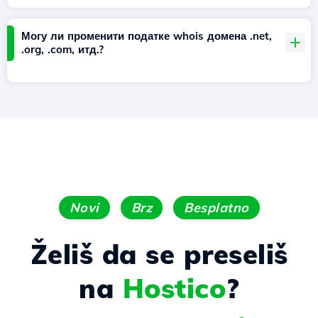
Могу ли променити податке whois домена .net,
.org, .com, итд.?
Novi
Brz
Besplatno
Želiš da se preseliš
na
Hostico
?