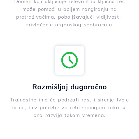
Domen koji uključuje relevantnu ključnu reč
može pomoći u boljem rangiranju na
pretraživačima, poboljšavajući vidljivost i
privlačenje organskog saobraćaja.
Razmišljaj dugoročno
Trajnostno ime će podržati rast i širenje tvoje
firme, bez potrebe za rebrendingom kako se
ona razvija tokom vremena.