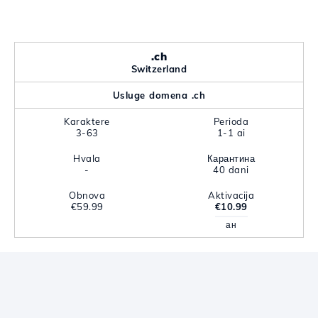
.ch
Switzerland
Usluge domena .ch
Karaktere
Perioda
3-63
1-1 ai
Hvala
Карантина
-
40 dani
Obnova
Aktivacija
€59.99
€10.99
ан