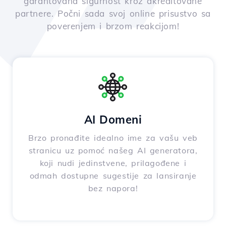
garantovana sigurnost kroz akreditovane
partnere. Počni sada svoj online prisustvo sa
poverenjem i brzom reakcijom!
AI Domeni
Brzo pronađite idealno ime za vašu veb
stranicu uz pomoć našeg AI generatora,
koji nudi jedinstvene, prilagođene i
odmah dostupne sugestije za lansiranje
bez napora!