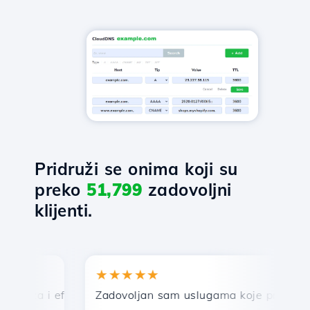
Pridruži se onima koji su
preko
51,799
zadovoljni
klijenti.
★★★★★
★
rza i efikasna tehnička podrška.
Zadovoljan sam uslugama koje pruža Hostico
Če