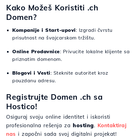
Kako Možeš Koristiti .ch
Domen?
Kompanije i Start-upovi
: Izgradi čvrstu
prisutnost na švajcarskom tržištu.
Online Prodavnice
: Privucite lokalne klijente sa
priznatim domenom.
Blogovi i Vesti
: Steknite autoritet kroz
pouzdanu adresu.
Registrujte Domen .ch sa
Hostico!
Osiguraj svoju online identitet i iskoristi
profesionalna rešenja za
hosting
.
Kontaktiraj
nas
i započni sada svoj digitalni projekat!