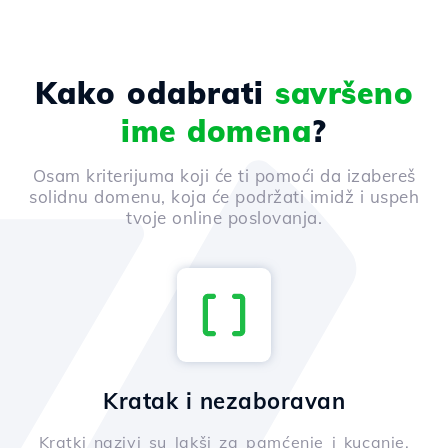
Kako odabrati
savršeno
ime domena
?
Osam kriterijuma koji će ti pomoći da izabereš
solidnu domenu, koja će podržati imidž i uspeh
tvoje online poslovanja.
Kratak i nezaboravan
Kratki nazivi su lakši za pamćenje i kucanje,