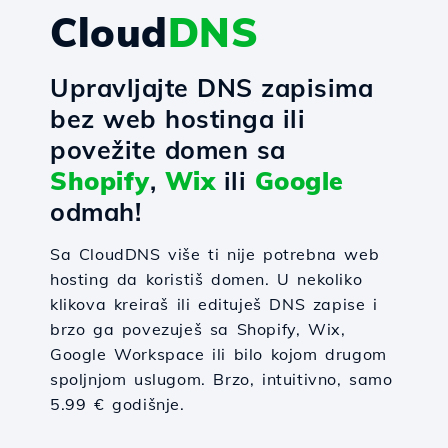
Cloud
DNS
Upravljajte DNS zapisima
bez web hostinga ili
povežite domen sa
Shopify
,
Wix
ili
Google
odmah!
Sa CloudDNS više ti nije potrebna web
hosting da koristiš domen. U nekoliko
klikova kreiraš ili edituješ DNS zapise i
brzo ga povezuješ sa Shopify, Wix,
Google Workspace ili bilo kojom drugom
spoljnjom uslugom. Brzo, intuitivno, samo
5.99 € godišnje.