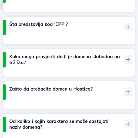
Šta predstavlja kod 'EPP'?
Kako mogu provjeriti da li je domena slobodna na
tržištu?
Zašto da prebacite domen u Hostico?
Od koliko i kojih karaktera se može sastojati
naziv domena?