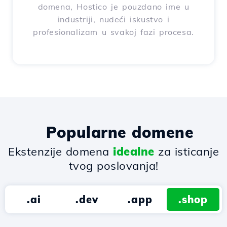
domena, Hostico je pouzdano ime u
industriji, nudeći iskustvo i
profesionalizam u svakoj fazi procesa.
Popularne domene
Ekstenzije domena
idealne
za isticanje
tvog poslovanja!
.ai
.dev
.app
.shop