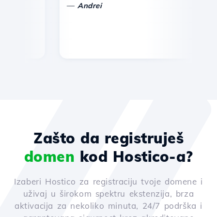
—
Andrei
Zašto da registruješ
domen
kod Hostico-a?
Izaberi Hostico za registraciju tvoje domene i
uživaj u širokom spektru ekstenzija, brza
aktivacija za nekoliko minuta, 24/7 podrška i