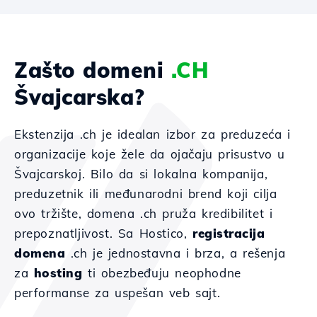
Zašto domeni
.CH
Švajcarska?
Ekstenzija .ch je idealan izbor za preduzeća i
organizacije koje žele da ojačaju prisustvo u
Švajcarskoj. Bilo da si lokalna kompanija,
preduzetnik ili međunarodni brend koji cilja
ovo tržište, domena .ch pruža kredibilitet i
prepoznatljivost. Sa Hostico,
registracija
domena
.ch je jednostavna i brza, a rešenja
za
hosting
ti obezbeđuju neophodne
performanse za uspešan veb sajt.