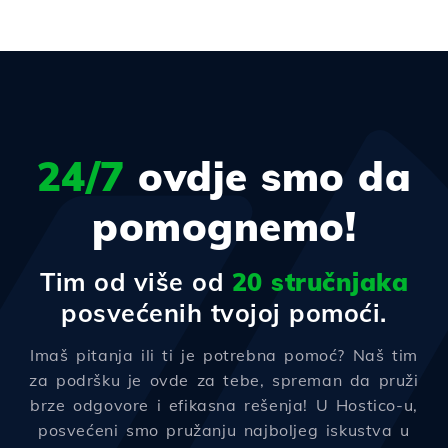
24/7
ovdje smo da
pomognemo!
Tim od više od
20 stručnjaka
posvećenih tvojoj pomoći.
Imaš pitanja ili ti je potrebna pomoć? Naš tim
za podršku je ovde za tebe, spreman da pruži
brze odgovore i efikasna rešenja! U Hostico-u,
posvećeni smo pružanju najboljeg iskustva u