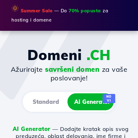
🌞
Summer Sale
— Do
70% popusta
za
hosting i domene
Domeni
.CH
Ažurirajte
savršeni domen
za vaše
poslovanje!
NO
Standard
AI Generator
VI
AI Generator
— Dodajte kratak opis svog
preduzeća, oblast delovanja, ime firme i