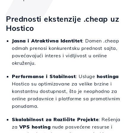
Prednosti ekstenzije .cheap uz
Hostico
Jasna i Atraktivna Identitet
: Domen .cheap
odmah prenosi konkurentsku prednost sajta,
povećavajući interes i vidljivost u online
okruženju.
Performanse i Stabilnost
: Usluge
hostinga
Hostico su optimizovane za velike brzine i
konstantnu dostupnost, što je neophodno za
online prodavnice i platforme sa promotivnim
ponudama.
Skalabilnost za Različite Projekte
: Rešenja
za
VPS hosting
nude posvećene resurse i