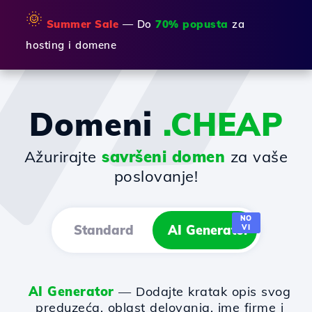
🌞
Summer Sale
— Do
70% popusta
za
hosting i domene
Domeni
.CHEAP
Ažurirajte
savršeni domen
za vaše
poslovanje!
NO
Standard
AI Generator
VI
AI Generator
— Dodajte kratak opis svog
preduzeća, oblast delovanja, ime firme i