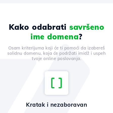
Kako odabrati
savršeno
ime domena
?
Osam kriterijuma koji će ti pomoći da izabereš
solidnu domenu, koja će podržati imidž i uspeh
tvoje online poslovanja.
Kratak i nezaboravan