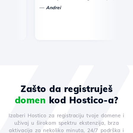
—
—
Andrei
Zašto da registruješ
domen
kod Hostico-a?
Izaberi Hostico za registraciju tvoje domene i
uživaj u širokom spektru ekstenzija, brza
aktivacija za nekoliko minuta, 24/7 podrška i