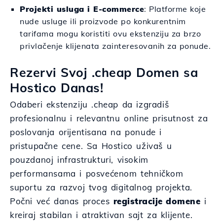
Projekti usluga i E-commerce
: Platforme koje
nude usluge ili proizvode po konkurentnim
tarifama mogu koristiti ovu ekstenziju za brzo
privlačenje klijenata zainteresovanih za ponude.
Rezervi Svoj .cheap Domen sa
Hostico Danas!
Odaberi ekstenziju .cheap da izgradiš
profesionalnu i relevantnu online prisutnost za
poslovanja orijentisana na ponude i
pristupačne cene. Sa Hostico uživaš u
pouzdanoj infrastrukturi, visokim
performansama i posvećenom tehničkom
suportu za razvoj tvog digitalnog projekta.
Počni već danas proces
registracije domene
i
kreiraj stabilan i atraktivan sajt za klijente.