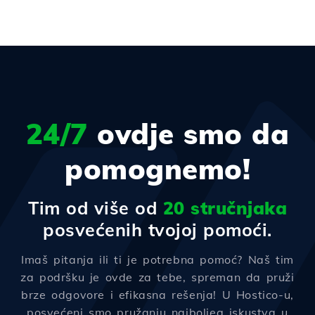
24/7
ovdje smo da
pomognemo!
Tim od više od
20 stručnjaka
posvećenih tvojoj pomoći.
Imaš pitanja ili ti je potrebna pomoć? Naš tim
za podršku je ovde za tebe, spreman da pruži
brze odgovore i efikasna rešenja! U Hostico-u,
posvećeni smo pružanju najboljeg iskustva u