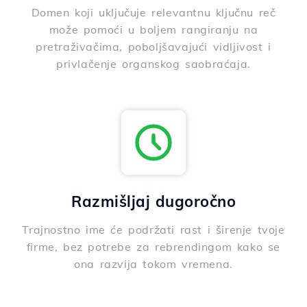
Domen koji uključuje relevantnu ključnu reč
može pomoći u boljem rangiranju na
pretraživačima, poboljšavajući vidljivost i
privlačenje organskog saobraćaja.
Razmišljaj dugoročno
Trajnostno ime će podržati rast i širenje tvoje
firme, bez potrebe za rebrendingom kako se
ona razvija tokom vremena.