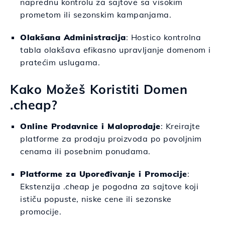
naprednu kontrolu za sajtove sa visokim
prometom ili sezonskim kampanjama.
Olakšana Administracija
: Hostico kontrolna
tabla olakšava efikasno upravljanje domenom i
pratećim uslugama.
Kako Možeš Koristiti Domen
.cheap?
Online Prodavnice i Maloprodaje
: Kreirajte
platforme za prodaju proizvoda po povoljnim
cenama ili posebnim ponudama.
Platforme za Upoređivanje i Promocije
:
Ekstenzija .cheap je pogodna za sajtove koji
ističu popuste, niske cene ili sezonske
promocije.