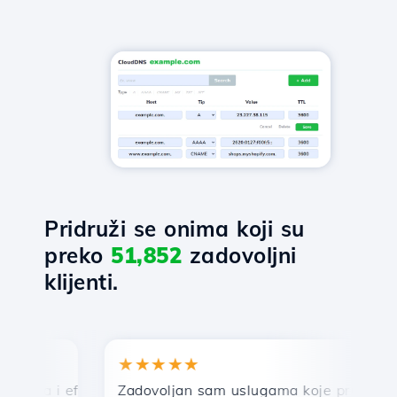
Pridruži se onima koji su
preko
51,852
zadovoljni
klijenti.
★★★★★
★
za i efikasna tehnička podrška.
Zadovoljan sam uslugama koje pruža Hostico
Če