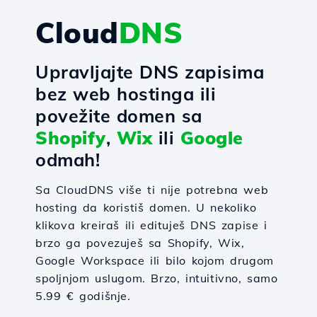
Cloud
DNS
Upravljajte DNS zapisima
bez web hostinga ili
povežite domen sa
Shopify
,
Wix
ili
Google
odmah!
Sa CloudDNS više ti nije potrebna web
hosting da koristiš domen. U nekoliko
klikova kreiraš ili edituješ DNS zapise i
brzo ga povezuješ sa Shopify, Wix,
Google Workspace ili bilo kojom drugom
spoljnjom uslugom. Brzo, intuitivno, samo
5.99 € godišnje.