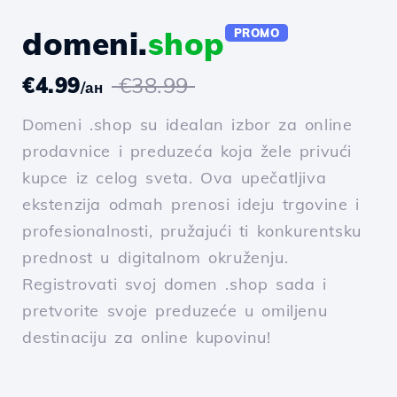
domeni.
shop
PROMO
€4.99
€38.99
/ан
Domeni .shop su idealan izbor za online
prodavnice i preduzeća koja žele privući
kupce iz celog sveta. Ova upečatljiva
ekstenzija odmah prenosi ideju trgovine i
profesionalnosti, pružajući ti konkurentsku
prednost u digitalnom okruženju.
Registrovati svoj domen .shop sada i
pretvorite svoje preduzeće u omiljenu
destinaciju za online kupovinu!