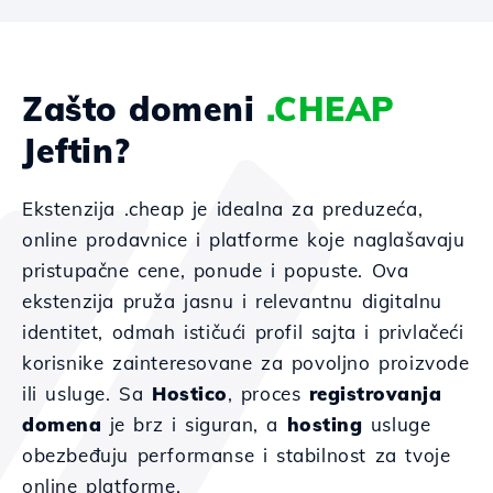
Zašto domeni
.CHEAP
Jeftin?
Ekstenzija .cheap je idealna za preduzeća,
online prodavnice i platforme koje naglašavaju
pristupačne cene, ponude i popuste. Ova
ekstenzija pruža jasnu i relevantnu digitalnu
identitet, odmah ističući profil sajta i privlačeći
korisnike zainteresovane za povoljno proizvode
ili usluge. Sa
Hostico
, proces
registrovanja
domena
je brz i siguran, a
hosting
usluge
obezbeđuju performanse i stabilnost za tvoje
online platforme.