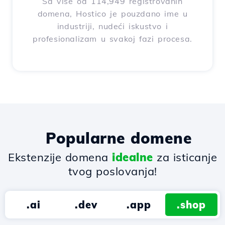
Sa više od 114,949 registrovanih
domena, Hostico je pouzdano ime u
industriji, nudeći iskustvo i
profesionalizam u svakoj fazi procesa.
Popularne domene
Ekstenzije domena
idealne
za isticanje
tvog poslovanja!
.ai
.dev
.app
.shop