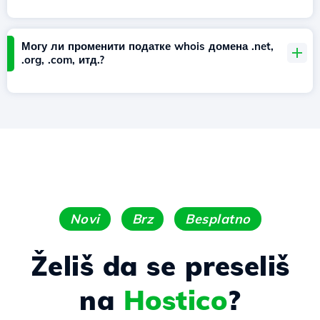
Могу ли променити податке whois домена .net,
.org, .com, итд.?
Novi
Brz
Besplatno
Želiš da se preseliš
na
Hostico
?