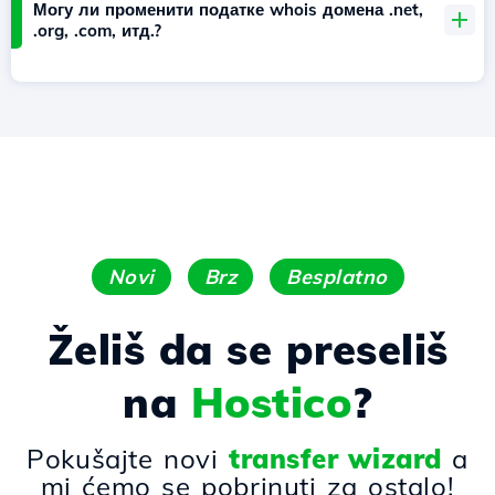
Могу ли променити податке whois домена .net,
.org, .com, итд.?
Novi
Brz
Besplatno
Želiš da se preseliš
na
Hostico
?
Pokušajte novi
transfer wizard
a
mi ćemo se pobrinuti za ostalo!