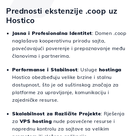
Prednosti ekstenzije .coop uz
Hostico
Jasna i Profesionalna Identitet
: Domen .coop
naglašava kooperativnu prirodu sajta,
povećavajući poverenje i prepoznavanje među
članovima i partnerima.
Performanse i Stabilnost
: Usluge
hostinga
Hostico obezbeđuju velike brzine i stalnu
dostupnost, što je od suštinskog značaja za
platforme za upravljanje, komunikaciju i
zajedničke resurse.
Skalabilnost za Različite Projekte
: Rješenja
za
VPS hosting
nude posvećene resurse i
naprednu kontrolu za sajtove sa velikim