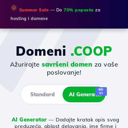
🌞
Summer Sale
— Do
70% popusta
za
hosting i domene
Domeni
.COOP
Ažurirajte
savršeni domen
za vaše
poslovanje!
NO
Standard
AI Generator
VI
AI Generator
— Dodajte kratak opis svog
preduzeća, oblast delovanja, ime firme i