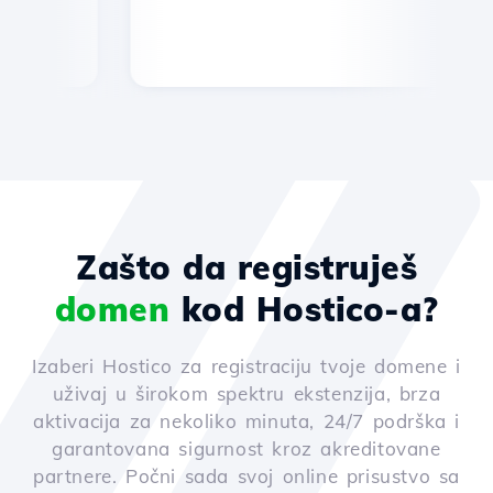
Zašto da registruješ
domen
kod Hostico-a?
Izaberi Hostico za registraciju tvoje domene i
uživaj u širokom spektru ekstenzija, brza
aktivacija za nekoliko minuta, 24/7 podrška i
garantovana sigurnost kroz akreditovane
partnere. Počni sada svoj online prisustvo sa