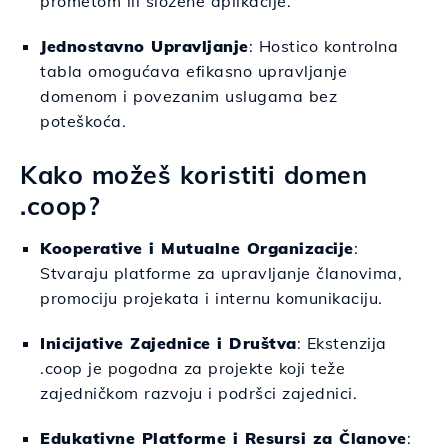
prometom ili složene aplikacije.
Jednostavno Upravljanje
: Hostico kontrolna
tabla omogućava efikasno upravljanje
domenom i povezanim uslugama bez
poteškoća.
Kako možeš koristiti domen
.coop?
Kooperative i Mutualne Organizacije
:
Stvaraju platforme za upravljanje članovima,
promociju projekata i internu komunikaciju.
Inicijative Zajednice i Društva
: Ekstenzija
.coop je pogodna za projekte koji teže
zajedničkom razvoju i podršci zajednici.
Edukativne Platforme i Resursi za Članove
: