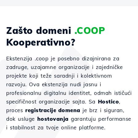
Zašto domeni
.COOP
Kooperativno?
Ekstenzija .coop je posebno dizajnirana za
zadruge, uzajamne organizacije i zajedničke
projekte koji teže saradnji i kolektivnom
razvoju. Ova ekstenzija nudi jasnu i
profesionalnu digitalnu identitet, odmah ističući
specifičnost organizacije sajta. Sa
Hostico
,
proces
registracije domena
je brz i siguran,
dok usluge
hostovanja
garantuju performanse
i stabilnost za tvoje online platforme.