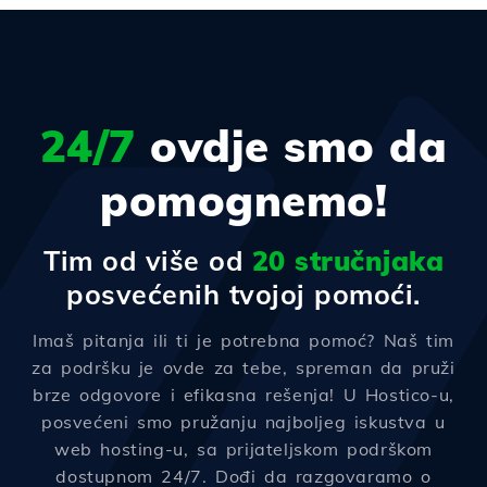
24/7
ovdje smo da
pomognemo!
Tim od više od
20 stručnjaka
posvećenih tvojoj pomoći.
Imaš pitanja ili ti je potrebna pomoć? Naš tim
za podršku je ovde za tebe, spreman da pruži
brze odgovore i efikasna rešenja! U Hostico-u,
posvećeni smo pružanju najboljeg iskustva u
web hosting-u, sa prijateljskom podrškom
dostupnom 24/7. Dođi da razgovaramo o