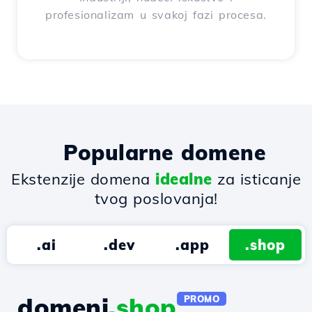
profesionalizam u svakoj fazi procesa.
Popularne domene
Ekstenzije domena
idealne
za isticanje
tvog poslovanja!
.ai
.dev
.app
.shop
domeni.
shop
PROMO