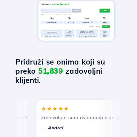
Pridruži se onima koji su
preko
51,839
zadovoljni
klijenti.
★★★★★
★
rza i efikasna tehnička podrška.
Zadovoljan sam uslugama koje pruža Hostico
Če
—
Andrei