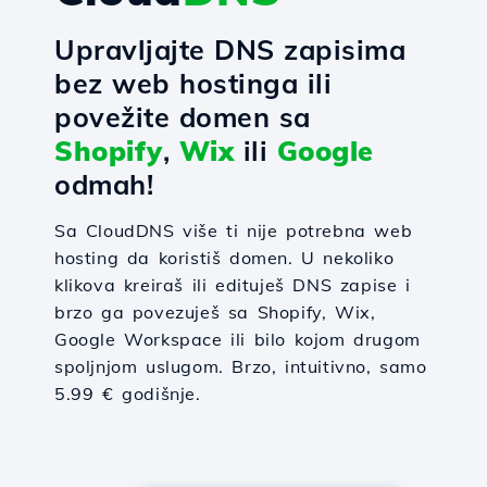
Upravljajte DNS zapisima
bez web hostinga ili
povežite domen sa
Shopify
,
Wix
ili
Google
odmah!
Sa CloudDNS više ti nije potrebna web
hosting da koristiš domen. U nekoliko
klikova kreiraš ili edituješ DNS zapise i
brzo ga povezuješ sa Shopify, Wix,
Google Workspace ili bilo kojom drugom
spoljnjom uslugom. Brzo, intuitivno, samo
5.99 € godišnje.