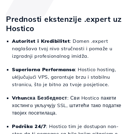
Prednosti ekstenzije .expert uz
Hostico
Autoritet i Kredibilitet
: Domen .expert
naglašava tvoj nivo stručnosti i pomaže u
izgradnji profesionalnog imidža.
Superiorna Performansa
: Hostico hosting,
uključujući VPS, garantuje brzu i stabilnu
stranicu, što je bitno za tvoje posjetioce.
Vrhunска Безбедност
: Сви Hostico пакети
хостингa укључују SSL, штитећи тако податке
твојих посетилаца.
Podrška 24/7
: Hostico tim je dostupan non-
stop da ti pomogne sa bilo kojim pitanjem o