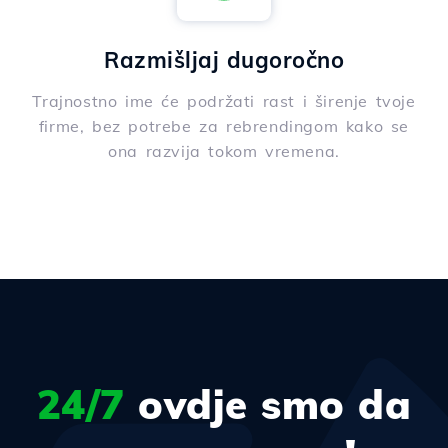
Razmišljaj dugoročno
Trajnostno ime će podržati rast i širenje tvoje
firme, bez potrebe za rebrendingom kako se
ona razvija tokom vremena.
24/7
ovdje smo da