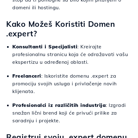
domeni ili hostingu.
Kako Možeš Koristiti Domen
.expert?
Konsultanti i Specijalisti
: Kreirajte
profesionalnu stranicu koja će odražavati vašu
ekspertizu u određenoj oblasti.
Freelanceri
: Iskoristite domenu .expert za
promociju svojih usluga i privlačenje novih
klijenata.
Profesionalci iz različitih industrija
: Izgradi
snažan lični brend koji će privući prilike za
saradnju i projekte.
Registruj svoju .expert domenu