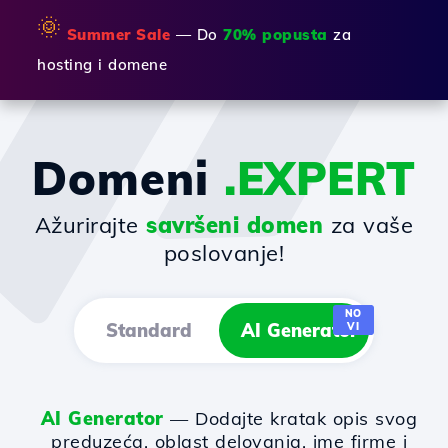
🌞
Summer Sale
— Do
70% popusta
za
hosting i domene
Domeni
.EXPERT
Ažurirajte
savršeni domen
za vaše
poslovanje!
NO
Standard
AI Generator
VI
AI Generator
— Dodajte kratak opis svog
preduzeća, oblast delovanja, ime firme i