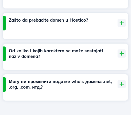
Zašto da prebacite domen u Hostico?
Od koliko i kojih karaktera se može sastojati
naziv domena?
Могу ли променити податке whois домена .net,
.org, .com, итд.?