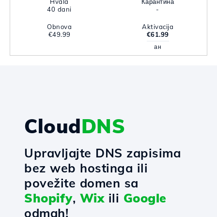
Hvala
Карантина
40 dani
-
Obnova
Aktivacija
€49.99
€61.99
ан
Cloud
DNS
Upravljajte DNS zapisima
bez web hostinga ili
povežite domen sa
Shopify
,
Wix
ili
Google
odmah!