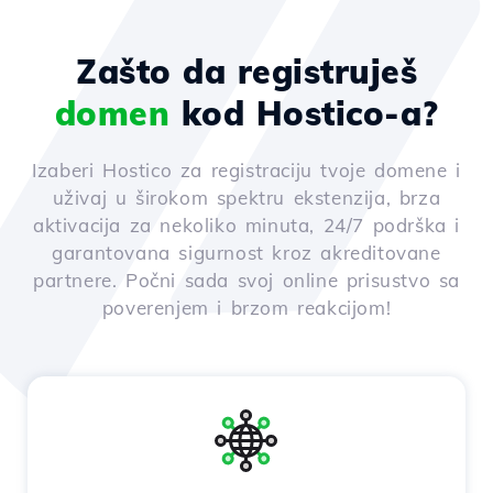
Zašto da registruješ
domen
kod Hostico-a?
Izaberi Hostico za registraciju tvoje domene i
uživaj u širokom spektru ekstenzija, brza
aktivacija za nekoliko minuta, 24/7 podrška i
garantovana sigurnost kroz akreditovane
partnere. Počni sada svoj online prisustvo sa
poverenjem i brzom reakcijom!