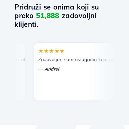
Pridruži se onima koji su
preko
51,888
zadovoljni
klijenti.
★★★★★
★
rza i efikasna tehnička podrška.
Zadovoljan sam uslugama koje pruža Hostico
Če
—
—
Andrei