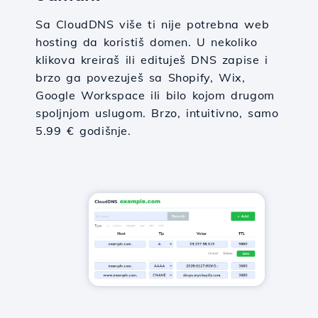
Sa CloudDNS više ti nije potrebna web
hosting da koristiš domen. U nekoliko
klikova kreiraš ili edituješ DNS zapise i
brzo ga povezuješ sa Shopify, Wix,
Google Workspace ili bilo kojom drugom
spoljnjom uslugom. Brzo, intuitivno, samo
5.99 € godišnje.