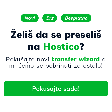
Novi
Brz
Besplatno
Želiš da se preseliš
na
Hostico
?
Pokušajte novi
transfer wizard
a
mi ćemo se pobrinuti za ostalo!
Pokušajte sada!