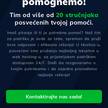
pomognemo!
Tim od više od
20 stručnjaka
posvećenih tvojoj pomoći.
Imaš pitanja ili ti je potrebna pomoć? Naš tim
za podršku je ovde za tebe, spreman da pruži
brze odgovore i efikasna rešenja! U Hostico-u,
posvećeni smo pružanju najboljeg iskustva u
web hosting-u, sa prijateljskom podrškom
dostupnom 24/7. Dođi da razgovaramo o
tvojim potrebama i da zajedno pronađemo
najbolje rešenje!
Kontaktirajte nas sada!