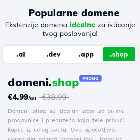
Popularne domene
Ekstenzije domena
idealne
za isticanje
tvog poslovanja!
.ai
.dev
.app
.shop
domeni.
shop
PROMO
€4.99
€38.99
/ан
Domeni .shop su idealan izbor za online
prodavnice i preduzeća koja žele privući
kupce iz celog sveta. Ova upečatljiva
ekstenzija odmah prenosi ideju trgovine i