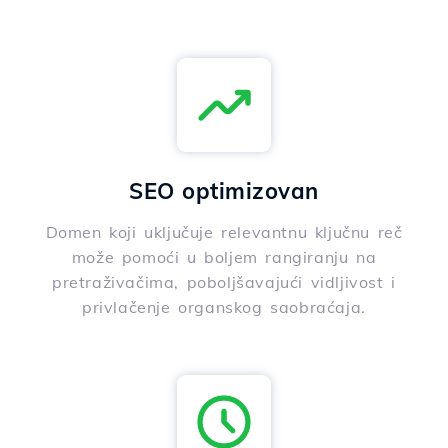
SEO optimizovan
Domen koji uključuje relevantnu ključnu reč
može pomoći u boljem rangiranju na
pretraživačima, poboljšavajući vidljivost i
privlačenje organskog saobraćaja.