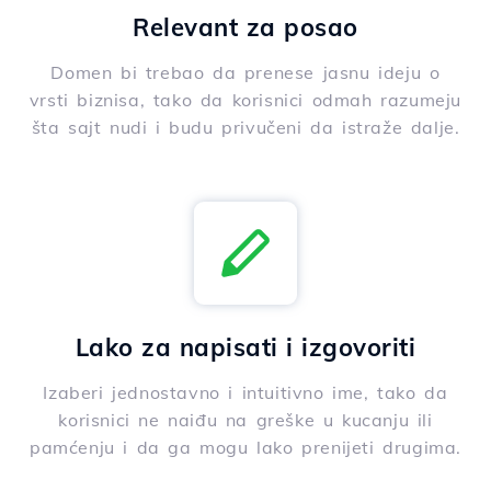
Relevant za posao
Domen bi trebao da prenese jasnu ideju o
vrsti biznisa, tako da korisnici odmah razumeju
šta sajt nudi i budu privučeni da istraže dalje.
Lako za napisati i izgovoriti
Izaberi jednostavno i intuitivno ime, tako da
korisnici ne naiđu na greške u kucanju ili
pamćenju i da ga mogu lako prenijeti drugima.