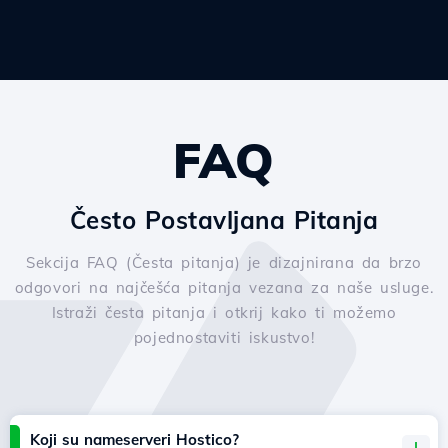
FAQ
Često Postavljana Pitanja
Sekcija FAQ (Česta pitanja) je dizajnirana da brzo
odgovori na najčešća pitanja vezana za naše usluge.
Istraži česta pitanja i otkrij kako ti možemo
pojednostaviti iskustvo!
Koji su nameserveri Hostico?