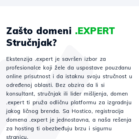
Zašto domeni
.EXPERT
Stručnjak?
Ekstenzija .expert je savršen izbor za
profesionalce koji žele da uspostave pouzdanu
online prisutnost i da istaknu svoju stručnost u
određenoj oblasti. Bez obzira da li si
konsultant, stručnjak ili lider mišljenja, domen
.expert ti pruža odličnu platformu za izgradnju
jakog ličnog brenda. Sa Hostico, registracija
domena .expert je jednostavna, a naša rešenja
za hosting ti obezbeđuju brzu i sigurnu
stranicu.