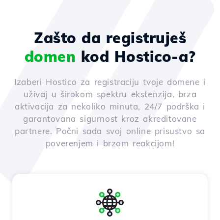
Zašto da registruješ
domen
kod Hostico-a?
Izaberi Hostico za registraciju tvoje domene i
uživaj u širokom spektru ekstenzija, brza
aktivacija za nekoliko minuta, 24/7 podrška i
garantovana sigurnost kroz akreditovane
partnere. Počni sada svoj online prisustvo sa
poverenjem i brzom reakcijom!