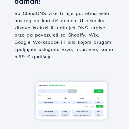
odmah!
Sa CloudDNS više ti nije potrebna web
hosting da koristiš domen. U nekoliko
klikova kreiraš ili edituješ DNS zapise i
brzo ga povezuješ sa Shopify, Wix,
Google Workspace ili bilo kojom drugom
spoljnjom uslugom. Brzo, intuitivno, samo
5.99 € godišnje.