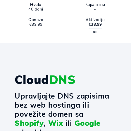
Hvala
Карантина
40 dani
-
Obnova
Aktivacija
€89.99
€38.99
ан
Cloud
DNS
Upravljajte DNS zapisima
bez web hostinga ili
povežite domen sa
Shopify
,
Wix
ili
Google