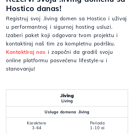
Hostico danas!
Registruj svoj .living domen sa Hostico i uživaj
u performantnoj i sigurnoj hosting usluzi.
Izaberi paket koji odgovara tvom projektu i
kontaktiraj naš tim za kompletnu podršku.
Kontaktiraj nas
i započni da gradiš svoju
online platformu posvećenu lifestyle-u i
stanovanju!
.living
Living
Usluge domena .living
Karaktere
Perioda
3-64
1-10 ai