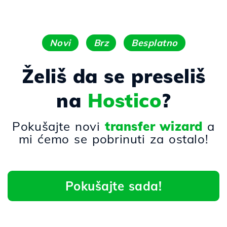
Novi
Brz
Besplatno
Želiš da se preseliš
na
Hostico
?
Pokušajte novi
transfer wizard
a
mi ćemo se pobrinuti za ostalo!
Pokušajte sada!