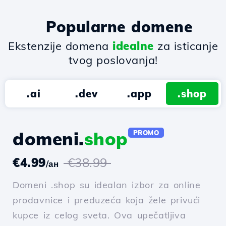
Popularne domene
Ekstenzije domena
idealne
za isticanje
tvog poslovanja!
.ai
.dev
.app
.shop
domeni.
shop
PROMO
€4.99
€38.99
/ан
Domeni .shop su idealan izbor za online
prodavnice i preduzeća koja žele privući
kupce iz celog sveta. Ova upečatljiva