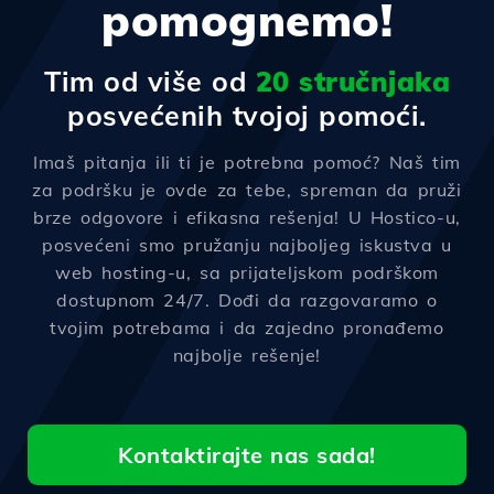
pomognemo!
Tim od više od
20 stručnjaka
posvećenih tvojoj pomoći.
Imaš pitanja ili ti je potrebna pomoć? Naš tim
za podršku je ovde za tebe, spreman da pruži
brze odgovore i efikasna rešenja! U Hostico-u,
posvećeni smo pružanju najboljeg iskustva u
web hosting-u, sa prijateljskom podrškom
dostupnom 24/7. Dođi da razgovaramo o
tvojim potrebama i da zajedno pronađemo
najbolje rešenje!
Kontaktirajte nas sada!