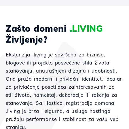
Zašto domeni
.LIVING
Življenje?
Ekstenzija .living je savršena za biznise,
blogove ili projekte posvećene stilu života,
stanovanju, unutrašnjem dizajnu i udobnosti.
Ona pruža moderni i privlačni identitet, idealan
za privlačenje posetilaca zainteresovanih za
stil života, nameštaj, dekoracije ili rešenja za
stanovanje. Sa Hostico, registracija domena
.living je brza i sigurna, a usluge hostinga
pružaju performanse i stabilnost za vašu veb
stranicu.