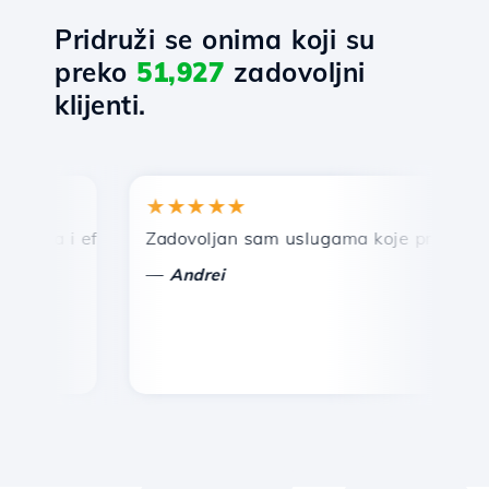
Pridruži se onima koji su
preko
51,927
zadovoljni
klijenti.
★★★★★
★
rza i efikasna tehnička podrška.
Zadovoljan sam uslugama koje pruža Hostico
Če
—
Andrei