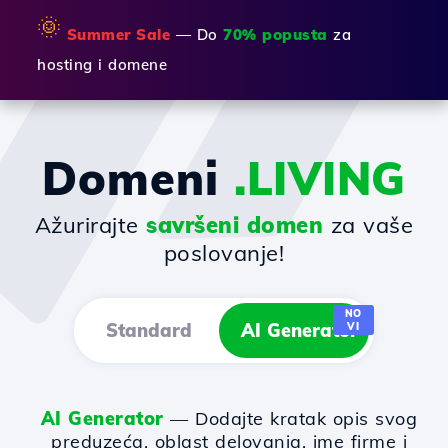
🌞
Summer Sale
— Do
70% popusta
za
hosting i domene
Domeni
.LIVING
Ažurirajte
savršeni domen
za vaše
poslovanje!
NO
Standard
AI Generator
VI
AI Generator
— Dodajte kratak opis svog
preduzeća, oblast delovanja, ime firme i