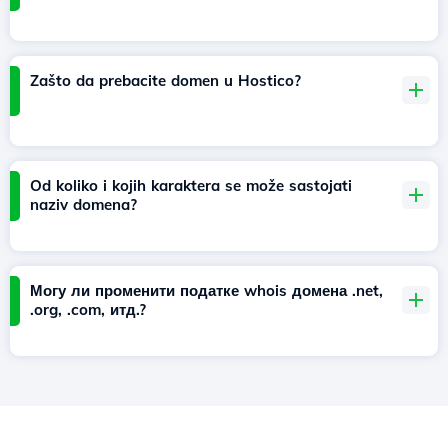
Zašto da prebacite domen u Hostico?
Od koliko i kojih karaktera se može sastojati
naziv domena?
Могу ли променити податке whois домена .net,
.org, .com, итд.?