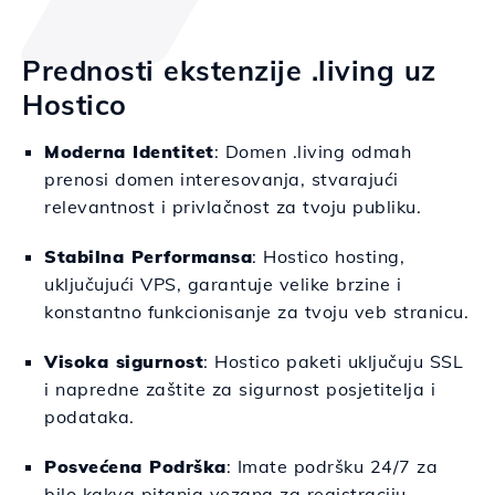
Prednosti ekstenzije .living uz
Hostico
Moderna Identitet
: Domen .living odmah
prenosi domen interesovanja, stvarajući
relevantnost i privlačnost za tvoju publiku.
Stabilna Performansa
: Hostico hosting,
uključujući VPS, garantuje velike brzine i
konstantno funkcionisanje za tvoju veb stranicu.
Visoka sigurnost
: Hostico paketi uključuju SSL
i napredne zaštite za sigurnost posjetitelja i
podataka.
Posvećena Podrška
: Imate podršku 24/7 za
bilo kakva pitanja vezana za registraciju