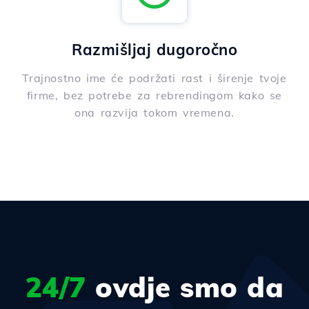
Razmišljaj dugoročno
Trajnostno ime će podržati rast i širenje tvoje
firme, bez potrebe za rebrendingom kako se
ona razvija tokom vremena.
24/7
ovdje smo da