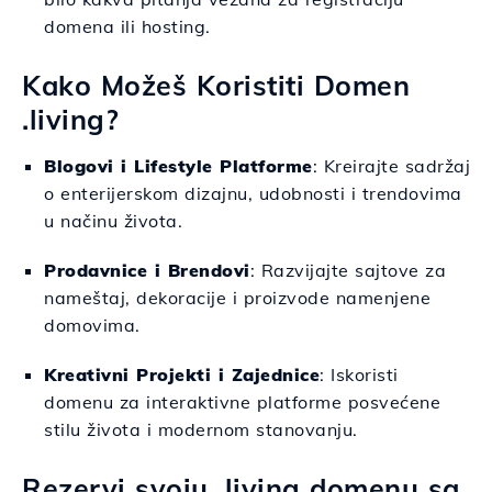
domena ili hosting.
Kako Možeš Koristiti Domen
.living?
Blogovi i Lifestyle Platforme
: Kreirajte sadržaj
o enterijerskom dizajnu, udobnosti i trendovima
u načinu života.
Prodavnice i Brendovi
: Razvijajte sajtove za
nameštaj, dekoracije i proizvode namenjene
domovima.
Kreativni Projekti i Zajednice
: Iskoristi
domenu za interaktivne platforme posvećene
stilu života i modernom stanovanju.
Rezervi svoju .living domenu sa