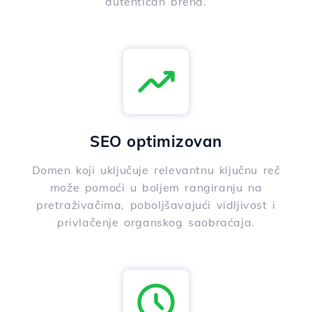
autentičan brend.
SEO optimizovan
Domen koji uključuje relevantnu ključnu reč
može pomoći u boljem rangiranju na
pretraživačima, poboljšavajući vidljivost i
privlačenje organskog saobraćaja.