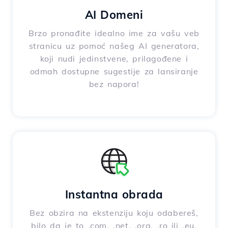
AI Domeni
Brzo pronađite idealno ime za vašu veb
stranicu uz pomoć našeg AI generatora,
koji nudi jedinstvene, prilagođene i
odmah dostupne sugestije za lansiranje
bez napora!
Instantna obrada
Bez obzira na ekstenziju koju odabereš,
bilo da je to .com, .net, .org, .ro ili .eu,