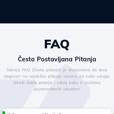
FAQ
Često Postavljana Pitanja
Sekcija FAQ (Česta pitanja) je dizajnirana da brzo
odgovori na najčešća pitanja vezana za naše usluge.
Istraži česta pitanja i otkrij kako ti možemo
pojednostaviti iskustvo!