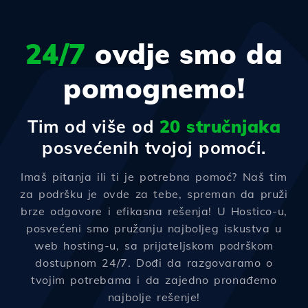
24/7
ovdje smo da
pomognemo!
Tim od više od
20 stručnjaka
posvećenih tvojoj pomoći.
Imaš pitanja ili ti je potrebna pomoć? Naš tim
za podršku je ovde za tebe, spreman da pruži
brze odgovore i efikasna rešenja! U Hostico-u,
posvećeni smo pružanju najboljeg iskustva u
web hosting-u, sa prijateljskom podrškom
dostupnom 24/7. Dođi da razgovaramo o
tvojim potrebama i da zajedno pronađemo
najbolje rešenje!