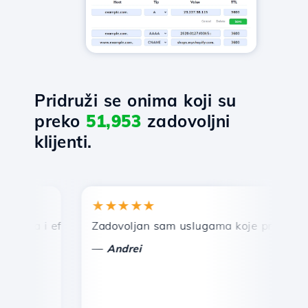
Pridruži se onima koji su
preko
51,953
zadovoljni
klijenti.
★★★★★
★
rza i efikasna tehnička podrška.
Zadovoljan sam uslugama koje pruža Hostico
Če
—
—
Andrei