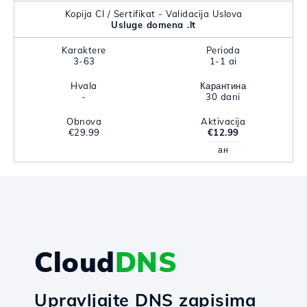
Kopija CI / Sertifikat - Validacija Uslova
Usluge domena .lt
Karaktere
Perioda
3-63
1-1 ai
Hvala
Карантина
-
30 dani
Obnova
Aktivacija
€29.99
€12.99
ан
Cloud
DNS
Upravljajte DNS zapisima