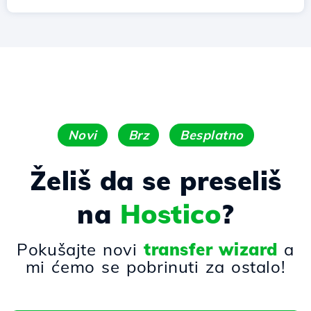
Novi
Brz
Besplatno
Želiš da se preseliš
na
Hostico
?
Pokušajte novi
transfer wizard
a
mi ćemo se pobrinuti za ostalo!