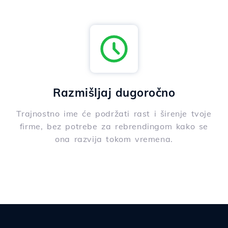
Razmišljaj dugoročno
Trajnostno ime će podržati rast i širenje tvoje
firme, bez potrebe za rebrendingom kako se
ona razvija tokom vremena.