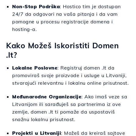
Non-Stop Podrška
: Hostico tim je dostupan
24/7 da odgovori na vaša pitanja i da vam
pomogne u procesu registracije domena i
hosting-a.
Kako Možeš Iskoristiti Domen
.lt?
Lokalne Poslovne
: Registruj domen .lt da
promoviraš svoje proizvode i usluge u Litvaniji,
stvarajući relevantnu i lokalnu online prisutnost.
Međunarodne Organizacije
: Ako imaš veze sa
Litvanijom ili sarađuješ sa partnerima iz ove
zemlje, domen .lt ti pomaže da uspostaviš
snažnu lokalnu prisutnost.
Projekti u Litvaniji
: Možeš da kreiraš sajtove