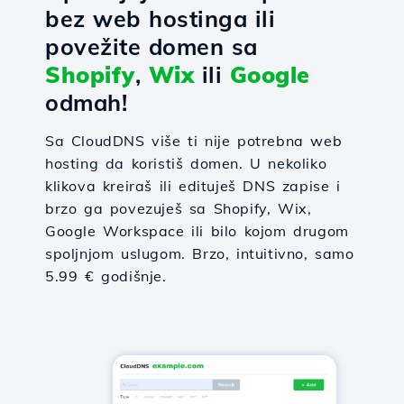
bez web hostinga ili
povežite domen sa
Shopify
,
Wix
ili
Google
odmah!
Sa CloudDNS više ti nije potrebna web
hosting da koristiš domen. U nekoliko
klikova kreiraš ili edituješ DNS zapise i
brzo ga povezuješ sa Shopify, Wix,
Google Workspace ili bilo kojom drugom
spoljnjom uslugom. Brzo, intuitivno, samo
5.99 € godišnje.