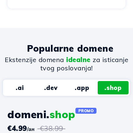
Popularne domene
Ekstenzije domena
idealne
za isticanje
tvog poslovanja!
.ai
.dev
.app
.shop
domeni.
shop
PROMO
€4.99
€38.99
/ан