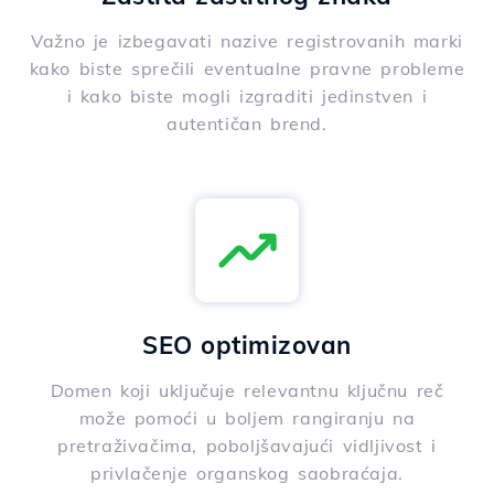
Važno je izbegavati nazive registrovanih marki
kako biste sprečili eventualne pravne probleme
i kako biste mogli izgraditi jedinstven i
autentičan brend.
SEO optimizovan
Domen koji uključuje relevantnu ključnu reč
može pomoći u boljem rangiranju na
pretraživačima, poboljšavajući vidljivost i
privlačenje organskog saobraćaja.