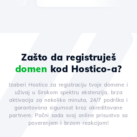
Zašto da registruješ
domen
kod Hostico-a?
Izaberi Hostico za registraciju tvoje domene i
uživaj u širokom spektru ekstenzija, brza
aktivacija za nekoliko minuta, 24/7 podrška i
garantovana sigurnost kroz akreditovane
partnere. Počni sada svoj online prisustvo sa
poverenjem i brzom reakcijom!