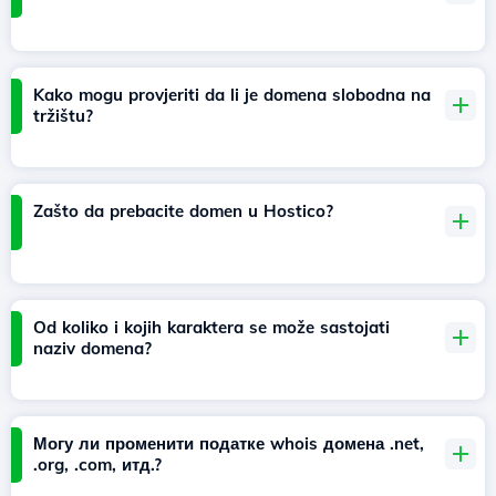
Kako mogu provjeriti da li je domena slobodna na
tržištu?
Zašto da prebacite domen u Hostico?
Od koliko i kojih karaktera se može sastojati
naziv domena?
Могу ли променити податке whois домена .net,
.org, .com, итд.?