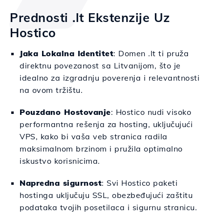
Prednosti .lt Ekstenzije Uz
Hostico
Jaka Lokalna Identitet
: Domen .lt ti pruža
direktnu povezanost sa Litvanijom, što je
idealno za izgradnju poverenja i relevantnosti
na ovom tržištu.
Pouzdano Hostovanje
: Hostico nudi visoko
performantna rešenja za hosting, uključujući
VPS, kako bi vaša veb stranica radila
maksimalnom brzinom i pružila optimalno
iskustvo korisnicima.
Napredna sigurnost
: Svi Hostico paketi
hostinga uključuju SSL, obezbeđujući zaštitu
podataka tvojih posetilaca i sigurnu stranicu.