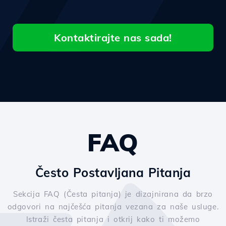
Kontaktirajte nas sada!
FAQ
Često Postavljana Pitanja
Sekcija FAQ (Česta pitanja) je dizajnirana da brzo
odgovori na najčešća pitanja vezana za naše usluge.
Istraži česta pitanja i otkrij kako ti možemo