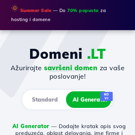
🌞
Summer Sale
— Do
70% popusta
za
hosting i domene
Domeni
.LT
Ažurirajte
savršeni domen
za vaše
poslovanje!
NO
Standard
AI Generator
VI
AI Generator
— Dodajte kratak opis svog
preduzeća, oblast delovanja, ime firme i