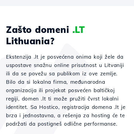
Zašto domeni
.LT
Lithuania?
Ekstenzija .lt je posvećena onima koji žele da
uspostave snažnu online prisutnost u Litvaniji
ili da se povežu sa publikom iz ove zemlje.
Bilo da si lokalna firma, međunarodna
organizacija ili projekat posvećen baltičkoj
regiji, domen .lt ti može pružiti čvrst lokalni
identitet. Sa Hostico, registracija domena .lt je
brza i jednostavna, a rešenja za hosting će te
podržati da postigneš odlične performanse.