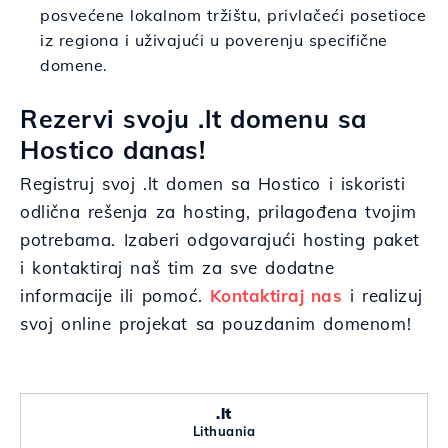
posvećene lokalnom tržištu, privlačeći posetioce
iz regiona i uživajući u poverenju specifične
domene.
Rezervi svoju .lt domenu sa
Hostico danas!
Registruj svoj .lt domen sa Hostico i iskoristi
odlična rešenja za hosting, prilagođena tvojim
potrebama. Izaberi odgovarajući hosting paket
i kontaktiraj naš tim za sve dodatne
informacije ili pomoć.
Kontaktiraj nas
i realizuj
svoj online projekat sa pouzdanim domenom!
.lt
Lithuania