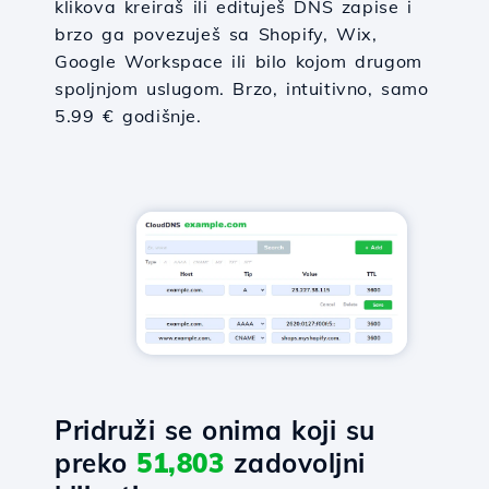
klikova kreiraš ili edituješ DNS zapise i
brzo ga povezuješ sa Shopify, Wix,
Google Workspace ili bilo kojom drugom
spoljnjom uslugom. Brzo, intuitivno, samo
5.99 € godišnje.
Pridruži se onima koji su
preko
51,803
zadovoljni