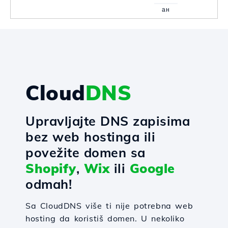
ан
Cloud
DNS
Upravljajte DNS zapisima
bez web hostinga ili
povežite domen sa
Shopify
,
Wix
ili
Google
odmah!
Sa CloudDNS više ti nije potrebna web
hosting da koristiš domen. U nekoliko