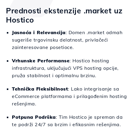
Prednosti ekstenzije .market uz
Hostico
Jasnoća i Relevancija
: Domen .market odmah
sugeriše trgovinsku delatnost, privlačeći
zainteresovane posetioce.
Vrhunske Performanse
: Hostico hosting
infrastruktura, uključujući VPS hosting opcije,
pruža stabilnost i optimalnu brzinu.
Tehnička Fleksibilnost
: Lako integrisanje sa
eCommerce platformama i prilagođenim hosting
rešenjima.
Potpuna Podrška
: Tim Hostico je spreman da
te podrži 24/7 sa brzim i efikasnim rešenjima.