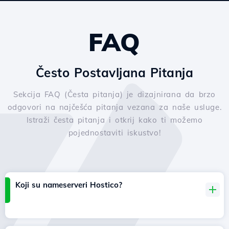
FAQ
Često Postavljana Pitanja
Sekcija FAQ (Česta pitanja) je dizajnirana da brzo
odgovori na najčešća pitanja vezana za naše usluge.
Istraži česta pitanja i otkrij kako ti možemo
pojednostaviti iskustvo!
Koji su nameserveri Hostico?