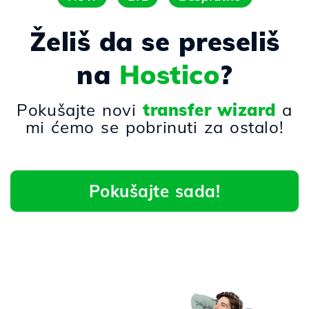
Želiš da se preseliš
na
Hostico
?
Pokušajte novi
transfer wizard
a
mi ćemo se pobrinuti za ostalo!
Pokušajte sada!