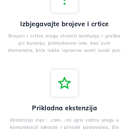
Izbjegavajte brojeve i crtice
Brojevi i crtice mogu stvoriti konfuziju i greške
pri kucanju; jednostavno ime, bez ovih
elemenata, biće lakše ispravno uneti svaki put.
Prikladna ekstenzija
Ekstenzija (npr.: .com, .ro) igra važnu ulogu u
komunikaciji lokacije i prirode poslovanja, što