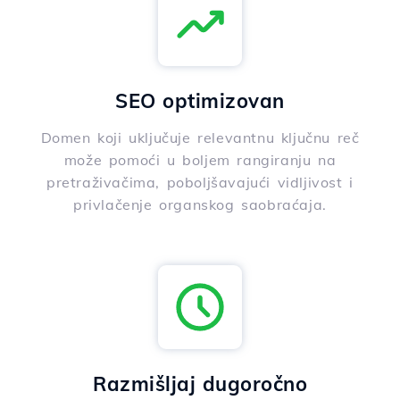
SEO optimizovan
Domen koji uključuje relevantnu ključnu reč
može pomoći u boljem rangiranju na
pretraživačima, poboljšavajući vidljivost i
privlačenje organskog saobraćaja.
Razmišljaj dugoročno