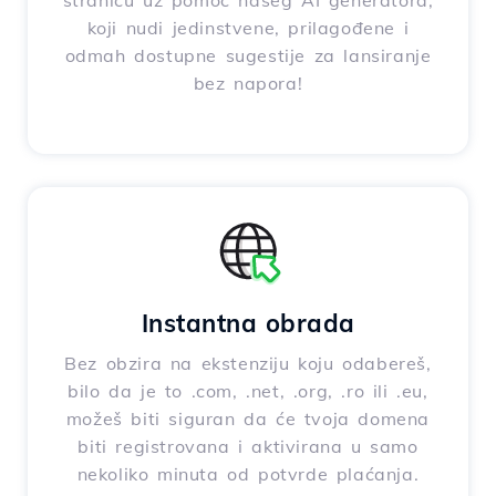
stranicu uz pomoć našeg AI generatora,
koji nudi jedinstvene, prilagođene i
odmah dostupne sugestije za lansiranje
bez napora!
Instantna obrada
Bez obzira na ekstenziju koju odabereš,
bilo da je to .com, .net, .org, .ro ili .eu,
možeš biti siguran da će tvoja domena
biti registrovana i aktivirana u samo
nekoliko minuta od potvrde plaćanja.