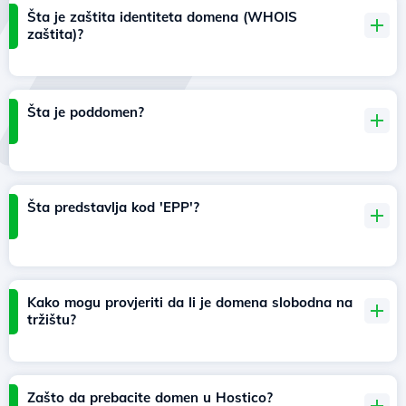
Šta je zaštita identiteta domena (WHOIS
zaštita)?
Šta je poddomen?
Šta predstavlja kod 'EPP'?
Kako mogu provjeriti da li je domena slobodna na
tržištu?
Zašto da prebacite domen u Hostico?