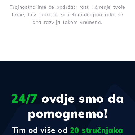
Trajnostno ime će podržati rast i širenje tvoje
firme, bez potrebe za rebrendingom kako se
ona razvija tokom vremena.
24/7
ovdje smo da
pomognemo!
Tim od više od
20 stručnjaka