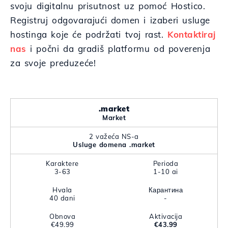
svoju digitalnu prisutnost uz pomoć Hostico.
Registruj odgovarajući domen i izaberi usluge
hostinga koje će podržati tvoj rast.
Kontaktiraj
nas
i počni da gradiš platformu od poverenja
za svoje preduzeće!
.market
Market
2 važeća NS-a
Usluge domena .market
Karaktere
Perioda
3-63
1-10 ai
Hvala
Карантина
40 dani
-
Obnova
Aktivacija
€49.99
€43.99