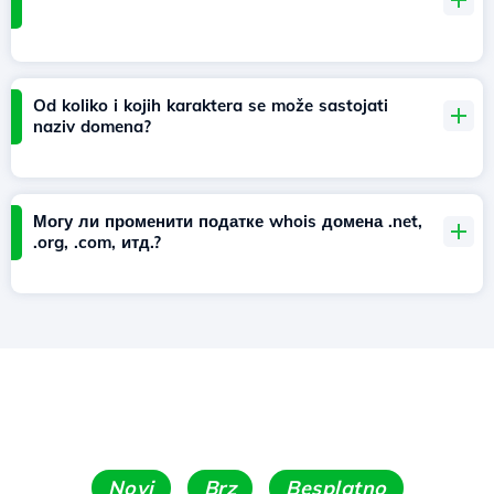
Od koliko i kojih karaktera se može sastojati
naziv domena?
Могу ли променити податке whois домена .net,
.org, .com, итд.?
Novi
Brz
Besplatno