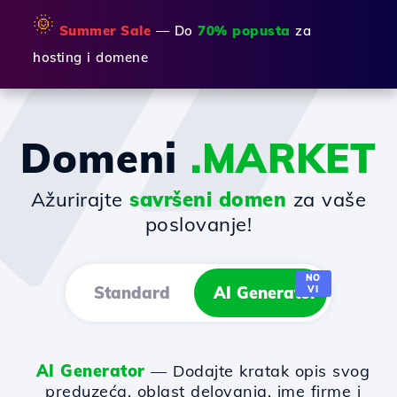
🌞
Summer Sale
— Do
70% popusta
za
hosting i domene
Domeni
.MARKET
Ažurirajte
savršeni domen
za vaše
poslovanje!
NO
Standard
AI Generator
VI
AI Generator
— Dodajte kratak opis svog
preduzeća, oblast delovanja, ime firme i