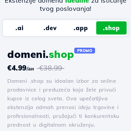
Ekstenzije domena
idealne
za isticanje
tvog poslovanja!
.ai
.dev
.app
.shop
domeni.
shop
PROMO
€4.99
€38.99
/ан
Domeni .shop su idealan izbor za online
prodavnice i preduzeća koja žele privući
kupce iz celog sveta. Ova upečatljiva
ekstenzija odmah prenosi ideju trgovine i
profesionalnosti, pružajući ti konkurentsku
prednost u digitalnom okruženju.