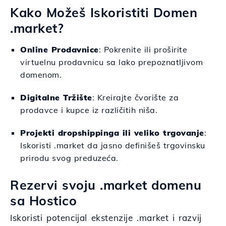
Kako Možeš Iskoristiti Domen
.market?
Online Prodavnice
: Pokrenite ili proširite
virtuelnu prodavnicu sa lako prepoznatljivom
domenom.
Digitalne Tržište
: Kreirajte čvorište za
prodavce i kupce iz različitih niša.
Projekti dropshippinga ili veliko trgovanje
:
Iskoristi .market da jasno definišeš trgovinsku
prirodu svog preduzeća.
Rezervi svoju .market domenu
sa Hostico
Iskoristi potencijal ekstenzije .market i razvij