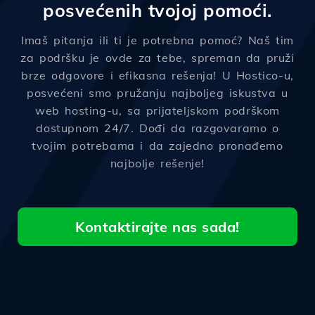
posvećenih tvojoj pomoći.
Imaš pitanja ili ti je potrebna pomoć? Naš tim
za podršku je ovde za tebe, spreman da pruži
brze odgovore i efikasna rešenja! U Hostico-u,
posvećeni smo pružanju najboljeg iskustva u
web hosting-u, sa prijateljskom podrškom
dostupnom 24/7. Dođi da razgovaramo o
tvojim potrebama i da zajedno pronađemo
najbolje rešenje!
Kontaktirajte nas sada!