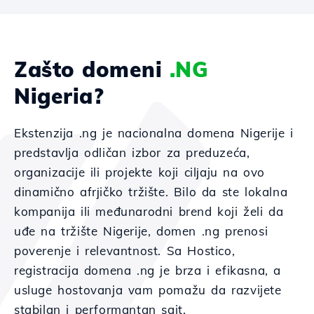
Zašto domeni
.NG
Nigeria?
Ekstenzija .ng je nacionalna domena Nigerije i
predstavlja odličan izbor za preduzeća,
organizacije ili projekte koji cilјaju na ovo
dinamično afrјičko tržište. Bilo da ste lokalna
kompanija ili međunarodni brend koji želi da
uđe na tržište Nigerije, domen .ng prenosi
poverenje i relevantnost. Sa Hostico,
registracija domena .ng je brza i efikasna, a
usluge hostovanja vam pomažu da razvijete
stabilan i performantan sajt.