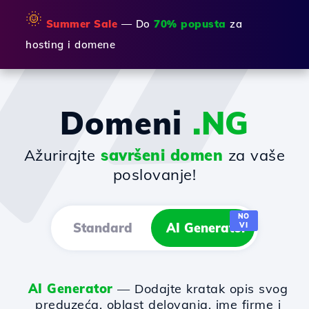
🌞
Summer Sale
— Do
70% popusta
za
hosting i domene
Domeni
.NG
Ažurirajte
savršeni domen
za vaše
poslovanje!
NO
Standard
AI Generator
VI
AI Generator
— Dodajte kratak opis svog
preduzeća, oblast delovanja, ime firme i