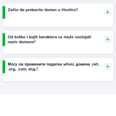
Zašto da prebacite domen u Hostico?
Od koliko i kojih karaktera se može sastojati
naziv domena?
Могу ли променити податке whois домена .net,
.org, .com, итд.?