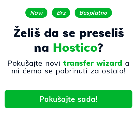
Novi
Brz
Besplatno
Želiš da se preseliš
na
Hostico
?
Pokušajte novi
transfer wizard
a
mi ćemo se pobrinuti za ostalo!
Pokušajte sada!