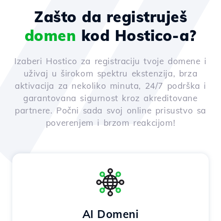
Zašto da registruješ
domen
kod Hostico-a?
Izaberi Hostico za registraciju tvoje domene i
uživaj u širokom spektru ekstenzija, brza
aktivacija za nekoliko minuta, 24/7 podrška i
garantovana sigurnost kroz akreditovane
partnere. Počni sada svoj online prisustvo sa
poverenjem i brzom reakcijom!
AI Domeni