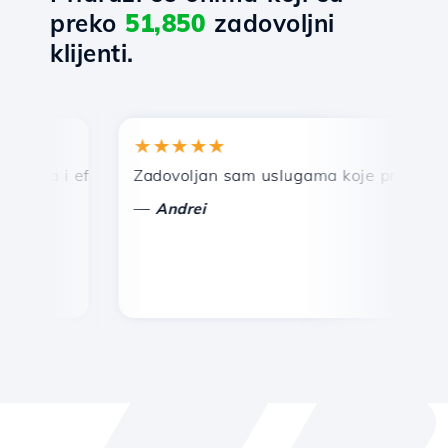
preko
51,850
zadovoljni
klijenti.
★★★★★
★
rza i efikasna tehnička podrška.
Zadovoljan sam uslugama koje pruža Hostico
Če
—
Andrei