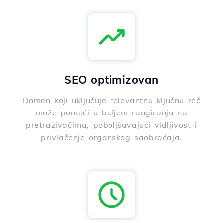
SEO optimizovan
Domen koji uključuje relevantnu ključnu reč
može pomoći u boljem rangiranju na
pretraživačima, poboljšavajući vidljivost i
privlačenje organskog saobraćaja.