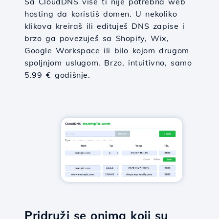
Sa CloudDNS više ti nije potrebna web
hosting da koristiš domen. U nekoliko
klikova kreiraš ili edituješ DNS zapise i
brzo ga povezuješ sa Shopify, Wix,
Google Workspace ili bilo kojom drugom
spoljnjom uslugom. Brzo, intuitivno, samo
5.99 € godišnje.
Pridruži se onima koji su