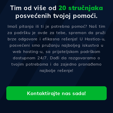
Tim od više od
20 stručnjaka
posvećenih tvojoj pomoći.
Imaš pitanja ili ti je potrebna pomoć? Naš tim
za podršku je ovde za tebe, spreman da pruži
brze odgovore i efikasna rešenja! U Hostico-u,
posvećeni smo pružanju najboljeg iskustva u
web hosting-u, sa prijateljskom podrškom
dostupnom 24/7. Dođi da razgovaramo o
tvojim potrebama i da zajedno pronađemo
najbolje rešenje!
Kontaktirajte nas sada!