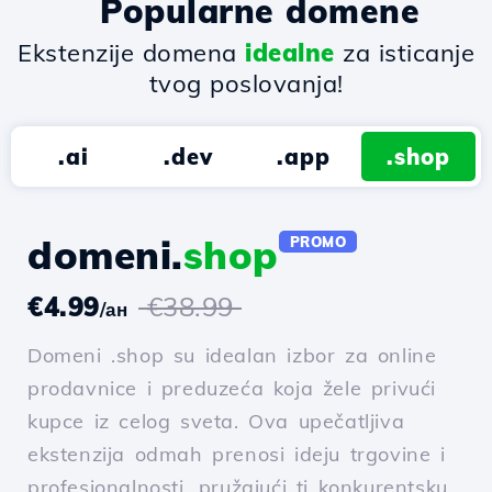
Popularne domene
Ekstenzije domena
idealne
za isticanje
tvog poslovanja!
.ai
.dev
.app
.shop
domeni.
shop
PROMO
€4.99
€38.99
/ан
Domeni .shop su idealan izbor za online
prodavnice i preduzeća koja žele privući
kupce iz celog sveta. Ova upečatljiva
ekstenzija odmah prenosi ideju trgovine i
profesionalnosti, pružajući ti konkurentsku