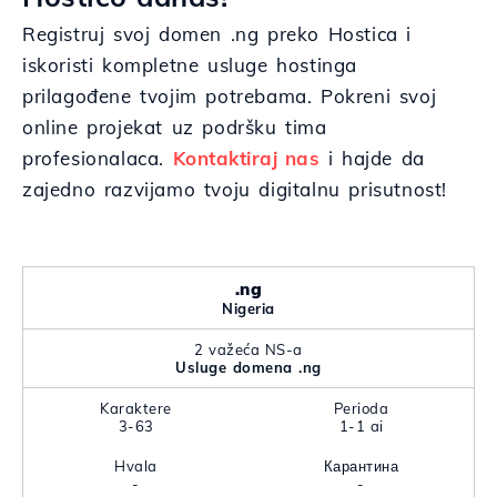
Registruj svoj domen .ng preko Hostica i
iskoristi kompletne usluge hostinga
prilagođene tvojim potrebama. Pokreni svoj
online projekat uz podršku tima
profesionalaca.
Kontaktiraj nas
i hajde da
zajedno razvijamo tvoju digitalnu prisutnost!
.ng
Nigeria
2 važeća NS-a
Usluge domena .ng
Karaktere
Perioda
3-63
1-1 ai
Hvala
Карантина
-
-