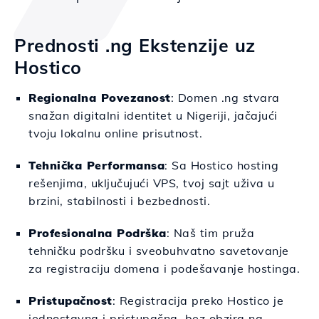
Prednosti .ng Ekstenzije uz
Hostico
Regionalna Povezanost
: Domen .ng stvara
snažan digitalni identitet u Nigeriji, jačajući
tvoju lokalnu online prisutnost.
Tehnička Performansa
: Sa Hostico hosting
rešenjima, uključujući VPS, tvoj sajt uživa u
brzini, stabilnosti i bezbednosti.
Profesionalna Podrška
: Naš tim pruža
tehničku podršku i sveobuhvatno savetovanje
za registraciju domena i podešavanje hostinga.
Pristupačnost
: Registracija preko Hostico je
jednostavna i pristupačna, bez obzira na