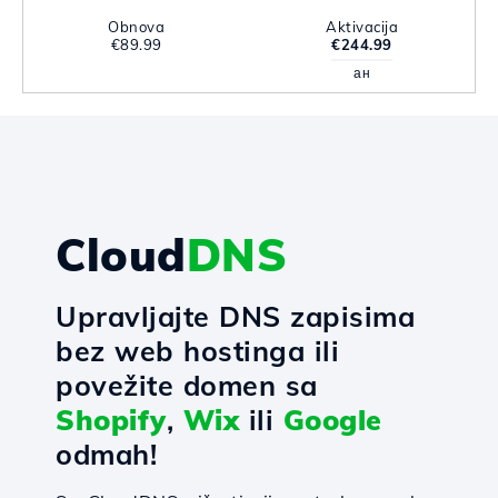
Obnova
Aktivacija
€89.99
€244.99
ан
Cloud
DNS
Upravljajte DNS zapisima
bez web hostinga ili
povežite domen sa
Shopify
,
Wix
ili
Google
odmah!