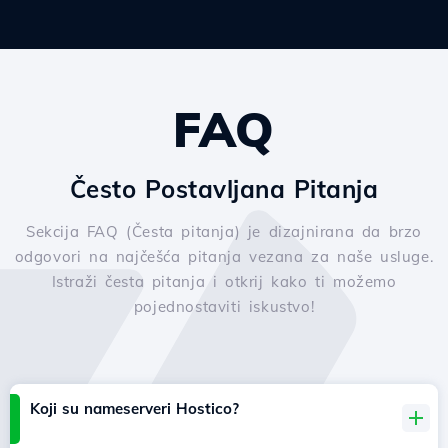
FAQ
Često Postavljana Pitanja
Sekcija FAQ (Česta pitanja) je dizajnirana da brzo
odgovori na najčešća pitanja vezana za naše usluge.
Istraži česta pitanja i otkrij kako ti možemo
pojednostaviti iskustvo!
Koji su nameserveri Hostico?