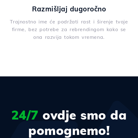
Razmišljaj dugoročno
Trajnostno ime će podržati rast i širenje tvoje
firme, bez potrebe za rebrendingom kako se
ona razvija tokom vremena.
24/7
ovdje smo da
pomognemo!