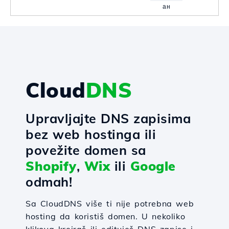
ан
Cloud
DNS
Upravljajte DNS zapisima
bez web hostinga ili
povežite domen sa
Shopify
,
Wix
ili
Google
odmah!
Sa CloudDNS više ti nije potrebna web
hosting da koristiš domen. U nekoliko