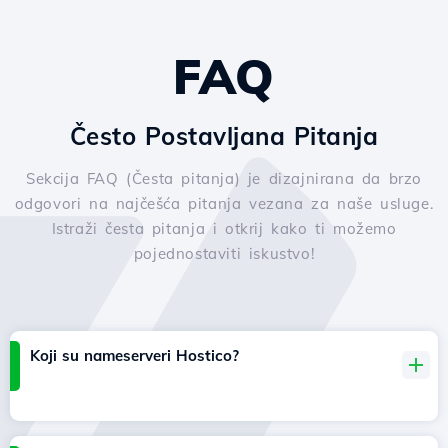
FAQ
Često Postavljana Pitanja
Sekcija FAQ (Česta pitanja) je dizajnirana da brzo
odgovori na najčešća pitanja vezana za naše usluge.
Istraži česta pitanja i otkrij kako ti možemo
pojednostaviti iskustvo!
Koji su nameserveri Hostico?