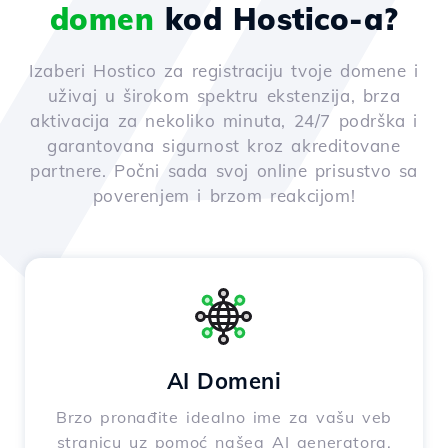
domen
kod Hostico-a?
Izaberi Hostico za registraciju tvoje domene i
uživaj u širokom spektru ekstenzija, brza
aktivacija za nekoliko minuta, 24/7 podrška i
garantovana sigurnost kroz akreditovane
partnere. Počni sada svoj online prisustvo sa
poverenjem i brzom reakcijom!
AI Domeni
Brzo pronađite idealno ime za vašu veb
stranicu uz pomoć našeg AI generatora,