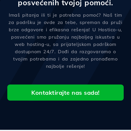
posvećenih tvojoj pomoći.
Imaš pitanja ili ti je potrebna pomoć? Naš tim
za podršku je ovde za tebe, spreman da pruži
brze odgovore i efikasna rešenja! U Hostico-u,
posvećeni smo pružanju najboljeg iskustva u
web hosting-u, sa prijateljskom podrškom
dostupnom 24/7. Dođi da razgovaramo o
tvojim potrebama i da zajedno pronađemo
najbolje rešenje!
Kontaktirajte nas sada!