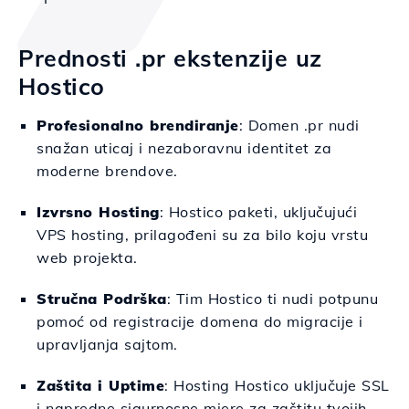
Prednosti .pr ekstenzije uz
Hostico
Profesionalno brendiranje
: Domen .pr nudi
snažan uticaj i nezaboravnu identitet za
moderne brendove.
Izvrsno Hosting
: Hostico paketi, uključujući
VPS hosting, prilagođeni su za bilo koju vrstu
web projekta.
Stručna Podrška
: Tim Hostico ti nudi potpunu
pomoć od registracije domena do migracije i
upravljanja sajtom.
Zaštita i Uptime
: Hosting Hostico uključuje SSL
i napredne sigurnosne mjere za zaštitu tvojih