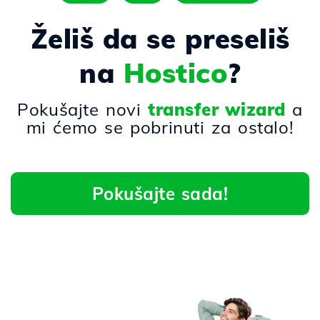
Želiš da se preseliš
na
Hostico
?
Pokušajte novi
transfer wizard
a
mi ćemo se pobrinuti za ostalo!
Pokušajte sada!