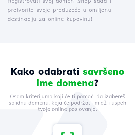
Registrovati svoj domen .shop sada i
pretvorite svoje preduzeće u omiljenu
destinaciju za online kupovinu!
Kako odabrati
savršeno
ime domena
?
Osam kriterijuma koji će ti pomoći da izabereš
solidnu domenu, koja će podržati imidž i uspeh
tvoje online poslovanja.