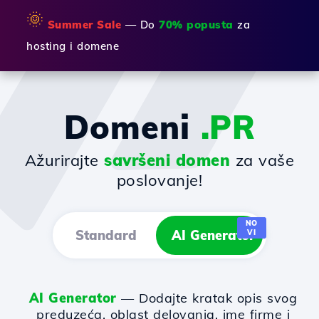
🌞
Summer Sale
— Do
70% popusta
za
hosting i domene
Domeni
.PR
Ažurirajte
savršeni domen
za vaše
poslovanje!
NO
Standard
AI Generator
VI
AI Generator
— Dodajte kratak opis svog
preduzeća, oblast delovanja, ime firme i