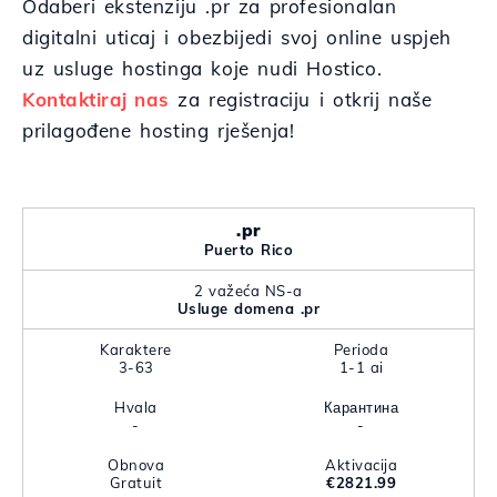
Odaberi ekstenziju .pr za profesionalan
digitalni uticaj i obezbijedi svoj online uspjeh
uz usluge hostinga koje nudi Hostico.
Kontaktiraj nas
za registraciju i otkrij naše
prilagođene hosting rješenja!
.pr
Puerto Rico
2 važeća NS-a
Usluge domena .pr
Karaktere
Perioda
3-63
1-1 ai
Hvala
Карантина
-
-
Obnova
Aktivacija
Gratuit
€2821.99