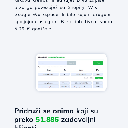
klikova kreiraš ili edituješ DNS zapise i
brzo ga povezuješ sa Shopify, Wix,
Google Workspace ili bilo kojom drugom
spoljnjom uslugom. Brzo, intuitivno, samo
5.99 € godišnje.
Pridruži se onima koji su
preko
51,886
zadovoljni