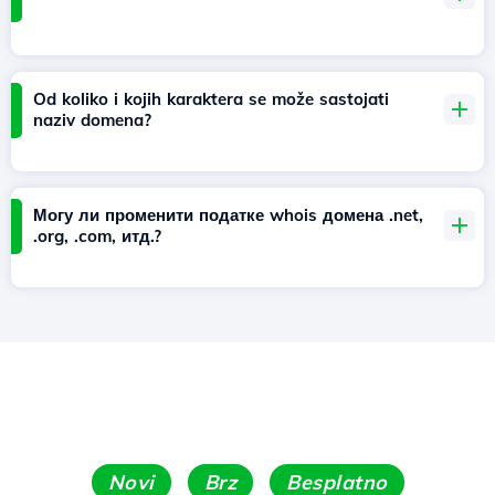
Od koliko i kojih karaktera se može sastojati
naziv domena?
Могу ли променити податке whois домена .net,
.org, .com, итд.?
Novi
Brz
Besplatno