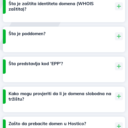
Šta je zaštita identiteta domena (WHOIS
zaštita)?
Šta je poddomen?
Šta predstavlja kod 'EPP'?
Kako mogu provjeriti da li je domena slobodna na
tržištu?
Zašto da prebacite domen u Hostico?