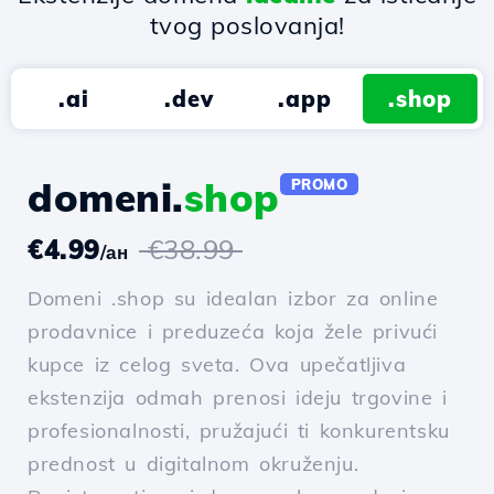
tvog poslovanja!
.ai
.dev
.app
.shop
domeni.
shop
PROMO
€4.99
€38.99
/ан
Domeni .shop su idealan izbor za online
prodavnice i preduzeća koja žele privući
kupce iz celog sveta. Ova upečatljiva
ekstenzija odmah prenosi ideju trgovine i
profesionalnosti, pružajući ti konkurentsku
prednost u digitalnom okruženju.