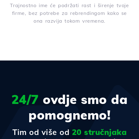
Trajnostno ime će podržati rast i širenje tvoje
firme, bez potrebe za rebrendingom kako se
ona razvija tokom vremena.
24/7
ovdje smo da
pomognemo!
Tim od više od
20 stručnjaka