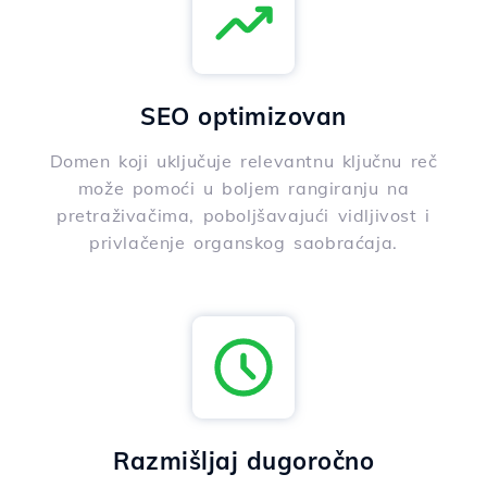
SEO optimizovan
Domen koji uključuje relevantnu ključnu reč
može pomoći u boljem rangiranju na
pretraživačima, poboljšavajući vidljivost i
privlačenje organskog saobraćaja.
Razmišljaj dugoročno