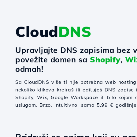
Cloud
DNS
Upravljajte DNS zapisima bez w
povežite domen sa
Shopify
,
Wi
odmah!
Sa CloudDNS više ti nije potrebna web hosting
nekoliko klikova kreiraš ili edituješ DNS zapise
Shopify, Wix, Google Workspace ili bilo kojom
uslugom. Brzo, intuitivno, samo 5.99 € godišnje