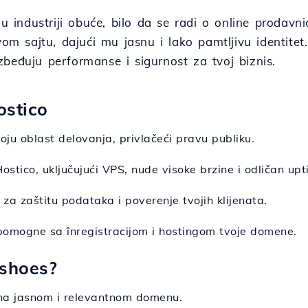
 u industriji obuće, bilo da se radi o online prodav
sajtu, dajući mu jasnu i lako pamtljivu identitet.
beđuju performanse i sigurnost za tvoj biznis.
ostico
ju oblast delovanja, privlačeći pravu publiku.
ostico, uključujući VPS, nude visoke brzine i odličan upt
i za zaštitu podataka i poverenje tvojih klijenata.
 pomogne sa înregistracijom i hostingom tvoje domene.
.shoes?
 na jasnom i relevantnom domenu.