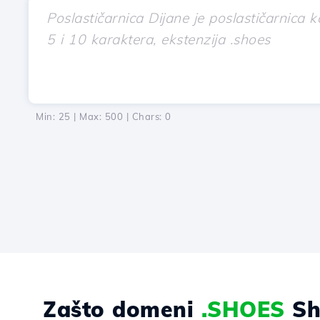
Min: 25 | Max: 500 | Chars:
0
Zašto domeni
.SHOES
Sh