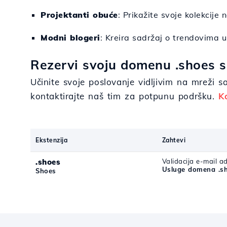
Projektanti obuće
: Prikažite svoje kolekcije 
Modni blogeri
: Kreira sadržaj o trendovima u
Rezervi svoju domenu .shoes s
Učinite svoje poslovanje vidljivim na mreži
kontaktirajte naš tim za potpunu podršku.
K
Ekstenzija
Zahtevi
.shoes
Validacija e-mail a
Usluge domena .s
Shoes