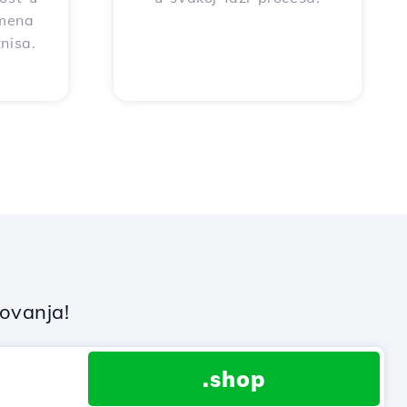
omena
nisa.
lovanja!
.shop