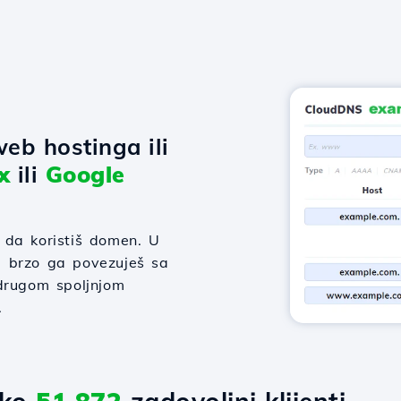
eb hostinga ili
x
ili
Google
 da koristiš domen. U
 i brzo ga povezuješ sa
 drugom spoljnjom
.