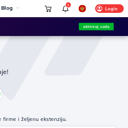
5
Blog
Login
aktiviraj sada
je!
irme i željenu ekstenziju.