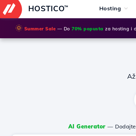
HOSTICO
™
Hosting
🌞
Summer Sale
— Do
70% popusta
za hosting i
Až
AI Generator
— Dodajte k