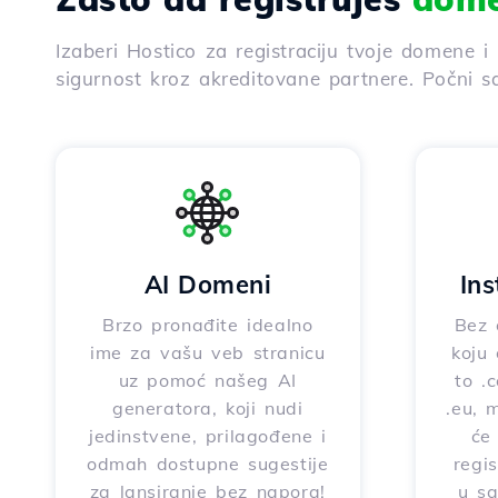
Izaberi Hostico za registraciju tvoje domene i
sigurnost kroz akreditovane partnere. Počni s
AI Domeni
In
Brzo pronađite idealno
Bez 
ime za vašu veb stranicu
koju 
uz pomoć našeg AI
to .c
generatora, koji nudi
.eu, 
jedinstvene, prilagođene i
će
odmah dostupne sugestije
regi
za lansiranje bez napora!
u sa