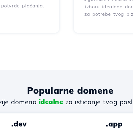
 potvrde plaćanja.
izboru idealnog d
za potrebe tvog biz
Popularne domene
zije domena
idealne
za isticanje tvog pos
.dev
.app