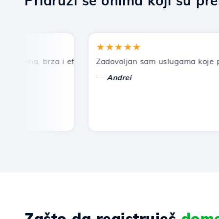
Pridruži se onima koji su pr
★★★★★
ijena, brza i efikasna tehnička podrška.
Zadovoljan sam uslugama koje pruža
—
Andrei
Zašto da registruješ
dom