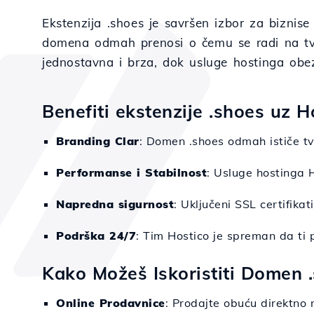
Ekstenzija .shoes je savršen izbor za biznise
domena odmah prenosi o čemu se radi na tvom 
jednostavna i brza, dok usluge hostinga obez
Benefiti ekstenzije .shoes uz H
Branding Clar
: Domen .shoes odmah ističe tvo
Performanse i Stabilnost
: Usluge hostinga H
Napredna sigurnost
: Uključeni SSL certifikat
Podrška 24/7
: Tim Hostico je spreman da ti
Kako Možeš Iskoristiti Domen 
Online Prodavnice
: Prodajte obuću direktno