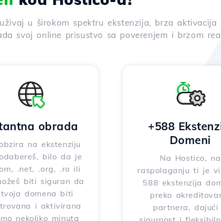
 uživaj u širokom spektru ekstenzija, brza aktivaci
ada svoj online prisustvo sa poverenjem i brzom rea
stantna obrada
+588 Ekstenz
Domeni
obzira na ekstenziju
odabereš, bilo da je
Na Hostico, na
om, .net, .org, .ro ili
raspolaganju ti je v
možeš biti siguran da
588 ekstenzija do
 tvoja domena biti
preko akreditova
strovana i aktivirana
partnera, dajući 
mo nekoliko minuta
sigurnost i fleksibil