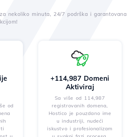
ja za nekoliko minuta, 24/7 podrška i garantovana
kcijom!
ije
+114,987 Domeni
Aktiviraj
Sa više od 114,987
iše od
registrovanih domena,
mena
Hostico je pouzdano ime
nih
u industriji, nudeći
ti
iskustvo i profesionalizam
nost u
u svakoj fazi procesa.