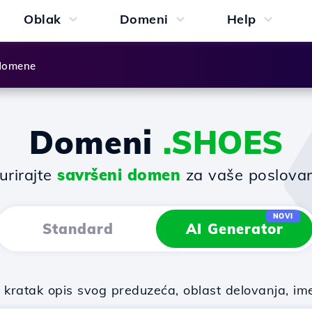
Oblak
Domeni
Help
 domene
Domeni
.SHOES
urirajte
savršeni domen
za vaše poslovan
NOVI
Standard
AI Generator
ratak opis svog preduzeća, oblast delovanja, ime f