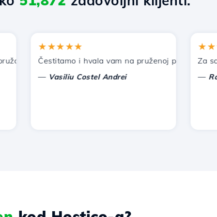
eko
51,872
zadovoljni klijenti.
★★★★★
★★★★
 Hostico. Preporučio sam vas i drugim poznanicima.
Čestitamo i hvala vam na pruženoj podršci!
Za sada, 
—
—
Vasiliu Costel Andrei
Radu L
en
kod Hostico-a?