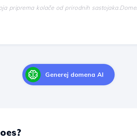
Generej domena AI
oes?