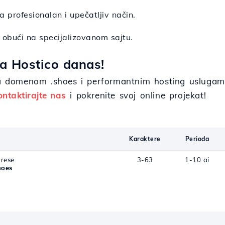
na profesionalan i upečatljiv način.
 obući na specijalizovanom sajtu.
a Hostico danas!
 sa domenom .shoes i performantnim hosting uslugama
ontaktirajte nas
i pokrenite svoj online projekat!
Karaktere
Perioda
drese
3-63
1-10 ai
hoes