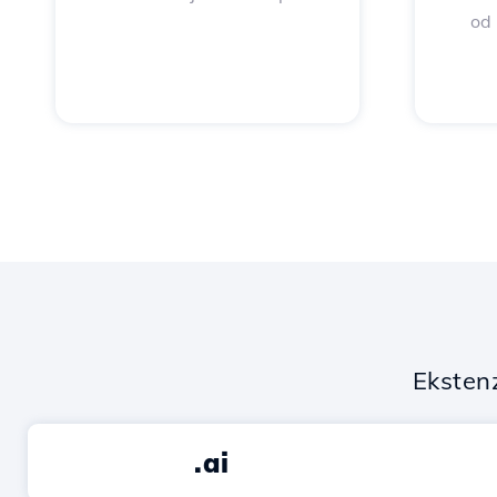
od
Eksten
.ai