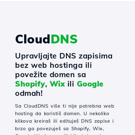
Cloud
DNS
Upravljajte DNS zapisima
bez web hostinga ili
povežite domen sa
Shopify
,
Wix
ili
Google
odmah!
Sa CloudDNS više ti nije potrebna web
hosting da koristiš domen. U nekoliko
klikova kreiraš ili edituješ DNS zapise i
brzo ga povezuješ sa Shopify, Wix,