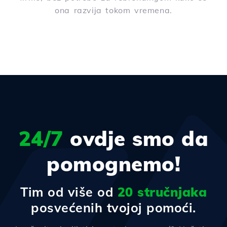
ona razvija tokom vremena.
24/7
ovdje smo da
pomognemo!
Tim od više od
20 stručnjaka
posvećenih tvojoj pomoći.