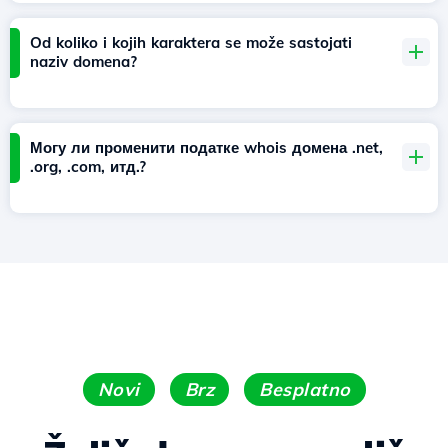
Od koliko i kojih karaktera se može sastojati
naziv domena?
Могу ли променити податке whois домена .net,
.org, .com, итд.?
Novi
Brz
Besplatno