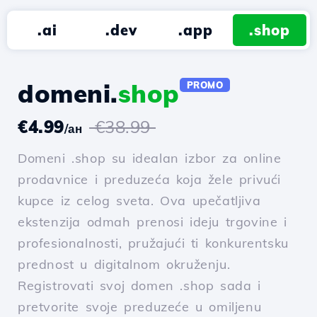
.ai
.dev
.app
.shop
domeni.
shop
PROMO
€4.99
€38.99
/ан
Domeni .shop su idealan izbor za online
prodavnice i preduzeća koja žele privući
kupce iz celog sveta. Ova upečatljiva
ekstenzija odmah prenosi ideju trgovine i
profesionalnosti, pružajući ti konkurentsku
prednost u digitalnom okruženju.
Registrovati svoj domen .shop sada i
pretvorite svoje preduzeće u omiljenu