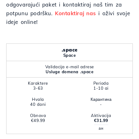
odgovarajući paket i kontaktiraj naš tim za
potpunu podršku.
Kontaktiraj nas
i oživi svoje
ideje online!
.space
Space
Validacija e-mail adrese
Usluge domena .space
Karaktere
Perioda
3-63
1-10 ai
Hvala
Карантина
40 dani
-
Obnova
Aktivacija
€49.99
€31.99
ан