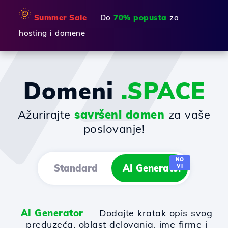
🌞
Summer Sale
— Do
70% popusta
za
hosting i domene
Domeni
.SPACE
Ažurirajte
savršeni domen
za vaše
poslovanje!
NO
Standard
AI Generator
VI
AI Generator
— Dodajte kratak opis svog
preduzeća, oblast delovanja, ime firme i