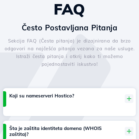
FAQ
Često Postavljana Pitanja
Sekcija FAQ (Česta pitanja) je dizajnirana da brzo
odgovori na najčešća pitanja vezana za naše usluge.
Istraži česta pitanja i otkrij kako ti možemo
pojednostaviti iskustvo!
Koji su nameserveri Hostico?
Šta je zaštita identiteta domena (WHOIS
zaštita)?