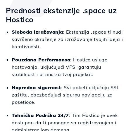
Prednosti ekstenzije .space uz
Hostico
Sloboda Izražavanja
: Ekstenzija .space ti nudi
savršeno okruženje za izražavanje tvojih ideja i
kreativnosti.
Pouzdana Performansa
: Hostico usluge
hostovanja, uključujući VPS, garantuju
stabilnost i brzinu za tvoj projekat.
Napredna sigurnost
: Svi paketi uključuju SSL
zaštitu, obezbeđujući sigurnu navigaciju za
posetioce.
Tehnička Podrška 24/7
: Tim Hostico je uvek
dostupan da ti pomogne sa registrovanjem i
administracijom domena.