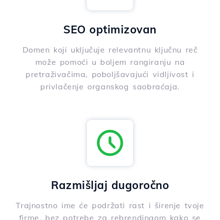
SEO optimizovan
Domen koji uključuje relevantnu ključnu reč
može pomoći u boljem rangiranju na
pretraživačima, poboljšavajući vidljivost i
privlačenje organskog saobraćaja.
Razmišljaj dugoročno
Trajnostno ime će podržati rast i širenje tvoje
firme, bez potrebe za rebrendingom kako se