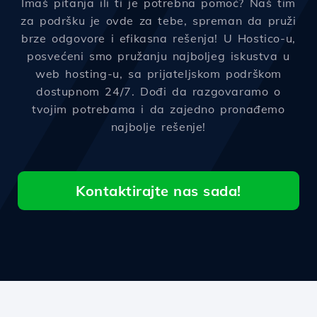
Imaš pitanja ili ti je potrebna pomoć? Naš tim
za podršku je ovde za tebe, spreman da pruži
brze odgovore i efikasna rešenja! U Hostico-u,
posvećeni smo pružanju najboljeg iskustva u
web hosting-u, sa prijateljskom podrškom
dostupnom 24/7. Dođi da razgovaramo o
tvojim potrebama i da zajedno pronađemo
najbolje rešenje!
Kontaktirajte nas sada!