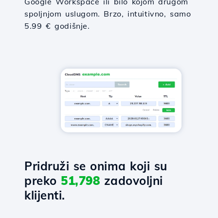
Google Workspace ili bilo kojom drugom
spoljnjom uslugom. Brzo, intuitivno, samo
5.99 € godišnje.
Pridruži se onima koji su
preko
51,798
zadovoljni
klijenti.