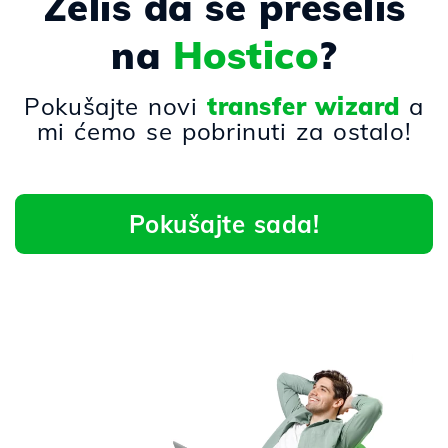
Želiš da se preseliš
na
Hostico
?
Pokušajte novi
transfer wizard
a
mi ćemo se pobrinuti za ostalo!
Pokušajte sada!