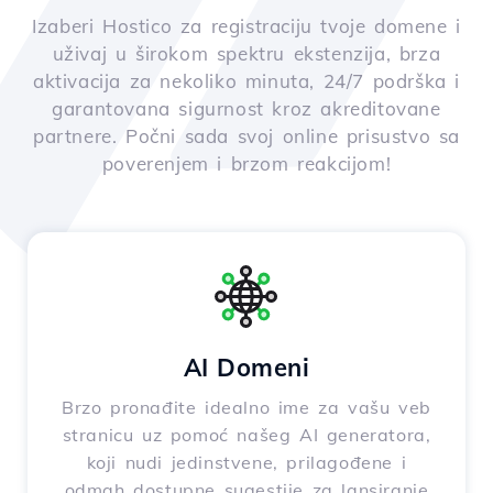
Izaberi Hostico za registraciju tvoje domene i
uživaj u širokom spektru ekstenzija, brza
aktivacija za nekoliko minuta, 24/7 podrška i
garantovana sigurnost kroz akreditovane
partnere. Počni sada svoj online prisustvo sa
poverenjem i brzom reakcijom!
AI Domeni
Brzo pronađite idealno ime za vašu veb
stranicu uz pomoć našeg AI generatora,
koji nudi jedinstvene, prilagođene i
odmah dostupne sugestije za lansiranje