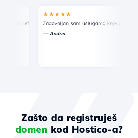
★★★★★
rza i efikasna tehnička podrška.
Zadovoljan sam uslugama koje pruža Hostic
Č
—
Andrei
Zašto da registruješ
domen
kod Hostico-a?