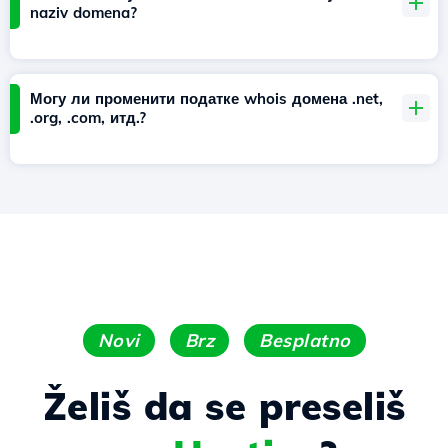
naziv domena?
Могу ли променити податке whois домена .net,
.org, .com, итд.?
Novi
Brz
Besplatno
Želiš da se preseliš