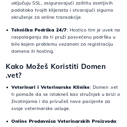
uključuju SSL, osiguravajući zaštitu osetljivih
podataka tvojih klijenata i stvarajući sigurno
okruženje za online transakcije.
Tehnička Podrška 24/7
: Hostico tim je uvek na
raspolaganju da ti pruži posvećenu podršku u
bilo kojem problemu vezanom za registraciju
domena ili hosting.
Kako Možeš Koristiti Domen
.vet?
Veterinari i Veterinarske Klinike
: Domen .vet
ti pomaže da se istakneš kao stručnjak u brizi o
životinjama i da privučeš nove pacijente za
svoje veterinarske usluge.
Online Prodavnica Veterinarskih Proizvoda
: