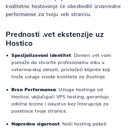
kvalitetno hostovanje će obezbediti izvanredne
performanse za tvoju veb stranicu.
Prednosti .vet ekstenzije uz
Hostico
Specijalizovani identitet
: Domen .vet vam
pomaže da stvorite profesionalnu sliku u
veterinarskoj oblasti, privlačeći klijente koji
traže usluge visoke kvaliteta za životinje.
Brza Performansa
: Usluge hostinga od
Hostico, uključujući VPS hosting, garantuju
odlične brzine i iskustvo bez înterupcija za
posetioce tvoje stranice.
Napredna sigurnost
: Naši hosting paketi