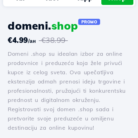
domeni.
shop
PROMO
€4.99
€38.99
/ан
Domeni .shop su idealan izbor za online
prodavnice i preduzeća koja žele privući
kupce iz celog sveta. Ova upečatljiva
ekstenzija odmah prenosi ideju trgovine i
profesionalnosti, pružajući ti konkurentsku
prednost u digitalnom okruženju.
Registrovati svoj domen .shop sada i
pretvorite svoje preduzeće u omiljenu
destinaciju za online kupovinu!