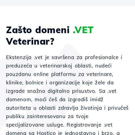
Zašto domeni
.VET
Veterinar?
Ekstenzija .vet je savršena za profesionalce i
preduzeća u veterinarskoj oblasti, nudeći
pouzdanu online platformu za veterinare,
klinike, bolnice i organizacije koje žele da
izgrade snažno digitalno prisustvo. Sa .vet
domenom, moći ćeš da izgradiš imidž
autoriteta u oblasti zdravlja životinja i privučeš
publiku zainteresovanu za tvoje
specijalizovane usluge. Registrovanje .vet
domena sa Hostico je jednostavno i brzo, a