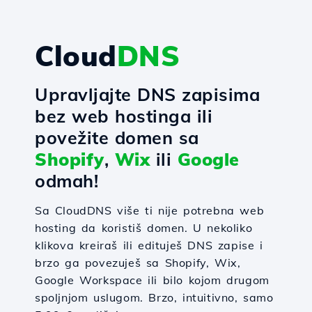
Cloud
DNS
Upravljajte DNS zapisima
bez web hostinga ili
povežite domen sa
Shopify
,
Wix
ili
Google
odmah!
Sa CloudDNS više ti nije potrebna web
hosting da koristiš domen. U nekoliko
klikova kreiraš ili edituješ DNS zapise i
brzo ga povezuješ sa Shopify, Wix,
Google Workspace ili bilo kojom drugom
spoljnjom uslugom. Brzo, intuitivno, samo