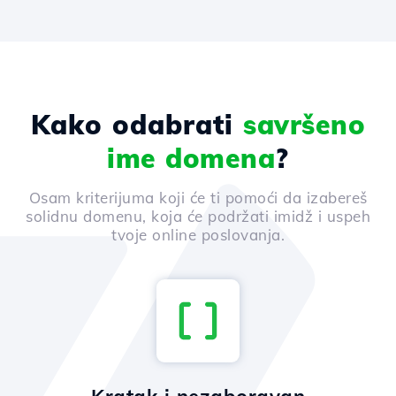
Kako odabrati
savršeno
ime domena
?
Osam kriterijuma koji će ti pomoći da izabereš
solidnu domenu, koja će podržati imidž i uspeh
tvoje online poslovanja.