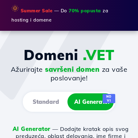
🌞
Summer Sale
— Do
70% popusta
za
hosting i domene
Domeni
.VET
Ažurirajte
savršeni domen
za vaše
poslovanje!
NO
Standard
AI Generator
VI
AI Generator
— Dodajte kratak opis svog
preduzeća, oblast delovanja, ime firme i