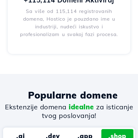
+115,114 Domeni Aktiviraj
Sa više od 115,114 registrovanih
domena, Hostico je pouzdano ime u
industriji, nudeći iskustvo i
profesionalizam u svakoj fazi procesa.
Popularne domene
Ekstenzije domena
idealne
za isticanje
tvog poslovanja!
.ai
.dev
.app
.shop