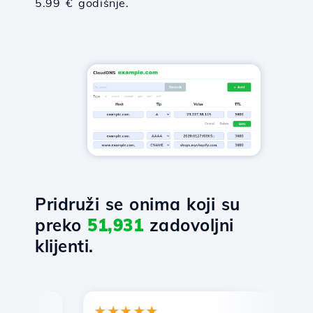
5.99 € godišnje.
Pridruži se onima koji su
preko
51,931
zadovoljni
klijenti.
★★★★★
★