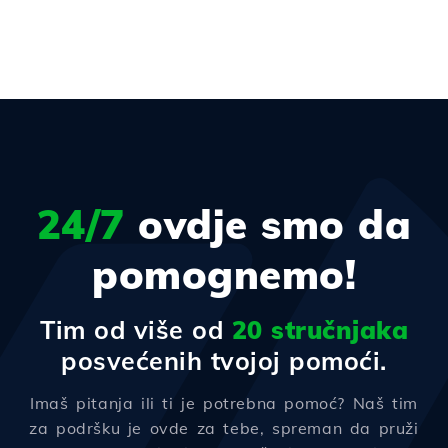
24/7
ovdje smo da
pomognemo!
Tim od više od
20 stručnjaka
posvećenih tvojoj pomoći.
Imaš pitanja ili ti je potrebna pomoć? Naš tim
za podršku je ovde za tebe, spreman da pruži