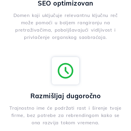
SEO optimizovan
Domen koji uključuje relevantnu ključnu reč
može pomoći u boljem rangiranju na
pretraživačima, poboljšavajući vidljivost i
privlačenje organskog saobraćaja.
Razmišljaj dugoročno
Trajnostno ime će podržati rast i širenje tvoje
firme, bez potrebe za rebrendingom kako se
ona razvija tokom vremena.