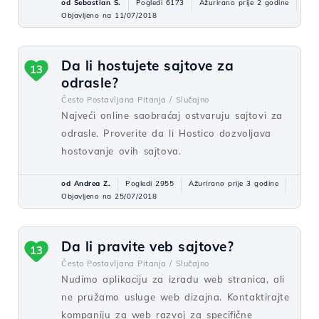
od Sebastian S.
Pogledi 6173
Ažurirano prije 2 godine
Objavljeno na 11/07/2018
Da li hostujete sajtove za
13
odrasle?
Često Postavljana Pitanja /
Slučajno
Najveći online saobraćaj ostvaruju sajtovi za
odrasle. Proverite da li Hostico dozvoljava
hostovanje ovih sajtova.
od Andrea Z.
Pogledi 2955
Ažurirano prije 3 godine
Objavljeno na 25/07/2018
Da li pravite veb sajtove?
13
Često Postavljana Pitanja /
Slučajno
Nudimo aplikaciju za izradu web stranica, ali
ne pružamo usluge web dizajna. Kontaktirajte
kompaniju za web razvoj za specifične