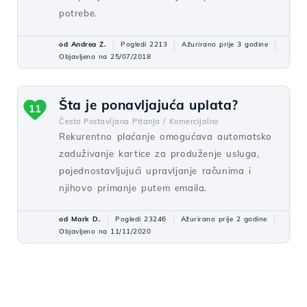
potrebe.
od Andrea Z.
Pogledi 2213
Ažurirano prije 3 godine
Objavljeno na 25/07/2018
Šta je ponavljajuća uplata?
11
Često Postavljana Pitanja /
Komercijalno
Rekurentno plaćanje omogućava automatsko
zaduživanje kartice za produženje usluga,
pojednostavljujući upravljanje računima i
njihovo primanje putem emaila.
od Mark D.
Pogledi 23246
Ažurirano prije 2 godine
Objavljeno na 11/11/2020