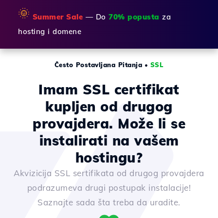
🌞
Summer Sale
— Do
70% popusta
za
hosting i domene
Često Postavljana Pitanja
•
SSL
Imam SSL certifikat
kupljen od drugog
provajdera. Može li se
instalirati na vašem
hostingu?
Akvizicija SSL sertifikata od drugog provajdera
podrazumeva drugi postupak instalacije!
Saznajte sada šta treba da uradite.