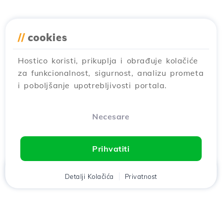
//
cookies
Hostico koristi, prikuplja i obrađuje kolačiće
za funkcionalnost, sigurnost, analizu prometa
i poboljšanje upotrebljivosti portala.
Necesare
Prihvatiti
Дома
Klijent
Detalji Kolačića
Кошара
Privatnost
Razgovor
Meni