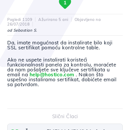
1
Pogledi 1109
Ažurirano 5 ani
Objavljeno na
26/07/2018
od Sebastian S.
Da, imate mogućnost da instalirate bilo koji
SSL sertifikat pomoću kontrolne table.
Ako ne uspete
instalirati koristeći
funkcionalnosti panela za kontrolu, moraćete
da nam pošaljete sve ključeve sertifikata u
email na
help@hostico.com
. Nakon što
uspešno instaliramo sertifikat, dobićete email
sa potvrdom.
Slični Člaci