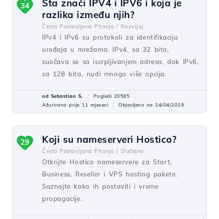
Šta znači IPV4 i IPV6 i koja je
34
razlika između njih?
Često Postavljana Pitanja /
Razvijaj
IPv4 i IPv6 su protokoli za identifikaciju
uređaja u mrežama. IPv4, sa 32 bita,
suočava se sa iscrpljivanjem adresa, dok IPv6,
sa 128 bita, nudi mnogo više opcija.
od Sebastian S.
Pogledi 20585
Ažurirano prije 11 mjeseci
Objavljeno na 24/04/2019
Koji su nameserveri Hostico?
29
Često Postavljana Pitanja /
Slučajno
Otkrijte Hostico nameservere za Start,
Business, Reseller i VPS hosting pakete.
Saznajte kako ih postaviti i vreme
propagacije.