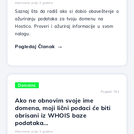
Ažurirano prije 3 godine
Saznaj šta da radiš ako si dobio obaveštenje o
ažuriranju podataka za tvoju domenu na
Hostico. Proveri i ažuriraj informacije u svom
nalogu.
Pogledaj Članak
Domains
Pogledi 783
Ako ne obnovim svoje ime
domena, moji lični podaci će biti
obrisani iz WHOIS baze
podataka...
Ažurirano prije 3 godine