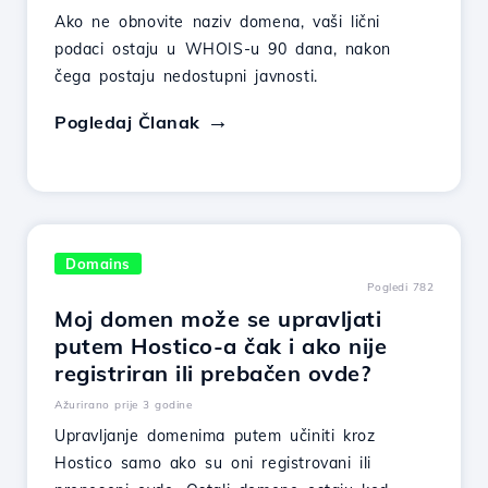
Ako ne obnovite naziv domena, vaši lični
podaci ostaju u WHOIS-u 90 dana, nakon
čega postaju nedostupni javnosti.
Pogledaj Članak
Domains
Pogledi 782
Moj domen može se upravljati
putem Hostico-a čak i ako nije
registriran ili prebačen ovde?
Ažurirano prije 3 godine
Upravljanje domenima putem učiniti kroz
Hostico samo ako su oni registrovani ili