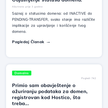
Ažurirano prije 3 godine
Saznaj o statusima domena: od INACTIVE do
PENDING-TRANSFER, svako stanje ima različite
implikacije za upravljanje i korišćenje tvog
domena.
Pogledaj Članak
Domains
Pogledi 742
Primio sam obavještenje o
ažuriranju podataka za domen,
registrovan kod Hostico, šta
treba...