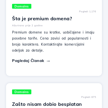
Domains
Pogledi 1,176
Šta je premium domena?
Ažurirano prije 2 godine
Premium domene su kratke, uobičajene i imaju
posebne tarife. Cena zavisi od popularnosti i
broja karaktera. Kontaktirajte komercijalni
odeljak za detalje.
Pogledaj Članak
Domains
Pogledi 875
Zašto nisam dobio besplatan