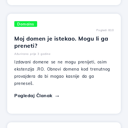
Domains
Pogledi 810
Moj domen je istekao. Mogu li ga
preneti?
Ažurirano prije 3 godine
Izdavani domene se ne mogu prenijeti, osim
ekstenzija .RO. Obnovi domena kod trenutnog
provajdera da bi mogao kasnije da ga
preneseš.
Pogledaj Članak