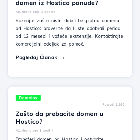
domen iz Hostico ponude?
Ažurirano prije 3 godine
Saznajte zašto niste dobili besplatnu domenu
od Hostico: proverite da li ste odabrali period
od 12 meseci i važeće ekstenzije. Kontaktirajte
komercijalni odeljak za pomoć.
Pogledaj Članak
Domains
Pogledi 1,296
Zašto da prebacite domen u
Hostico?
Ažurirano pre 1 godini
Transferi domen na Hostico i ostvarite