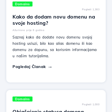
Domains
Pogledi 1,383
Kako da dodam novu domenu na
svoje hosting?
Ažurirano prije 6 godina
Saznaj kako da dodate novu domenu svojoj
hosting usluzi, bilo kao alias domenu ili kao
domenu za dopunu, sa korisnim informacijama
u našim tutorijalima.
Pogledaj Članak
Domains
Pogledi 1,000
Objašnjenje statusa domena.