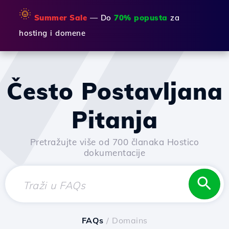
🌞
Summer Sale
— Do
70% popusta
za
hosting i domene
Često Postavljana
Pitanja
Pretražujte više od 700 članaka Hostico
dokumentacije
FAQs
/ Domains