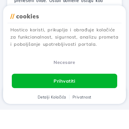
preneseni ovde. Ostali domene ostaju kod
originalnog provajdera.
//
cookies
Pogledaj Članak
Hostico koristi, prikuplja i obrađuje kolačiće
za funkcionalnost, sigurnost, analizu prometa
i poboljšanje upotrebljivosti portala.
…
1
2
3
5
Next →
Necesare
Prikazivanje 1–12 of 55
Prihvatiti
Дома
Klijent
Detalji Kolačića
Кошара
Privatnost
Razgovor
Meni