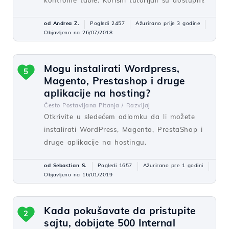
kontrolne table. Korisni tutorijali su dostupni!
od Andrea Z.
Pogledi 2457
Ažurirano prije 3 godine
Objavljeno na 26/07/2018
Mogu instalirati Wordpress,
5
Magento, Prestashop i druge
aplikacije na hosting?
Često Postavljana Pitanja /
Razvijaj
Otkrivite u sledećem odlomku da li možete
instalirati WordPress, Magento, PrestaShop i
druge aplikacije na hostingu.
od Sebastian S.
Pogledi 1657
Ažurirano pre 1 godini
Objavljeno na 16/01/2019
Kada pokušavate da pristupite
2
sajtu, dobijate 500 Internal