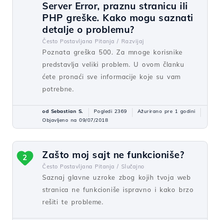
Server Error, praznu stranicu ili
PHP greške. Kako mogu saznati
detalje o problemu?
Često Postavljana Pitanja /
Razvijaj
Poznata greška 500. Za mnoge korisnike
predstavlja veliki problem. U ovom članku
ćete pronaći sve informacije koje su vam
potrebne.
od Sebastian S.
Pogledi 2369
Ažurirano pre 1 godini
Objavljeno na 09/07/2018
Zašto moj sajt ne funkcioniše?
2
Često Postavljana Pitanja /
Slučajno
Saznaj glavne uzroke zbog kojih tvoja web
stranica ne funkcioniše ispravno i kako brzo
rešiti te probleme.