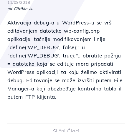
11/09/2018
od Cătălin A.
Aktivacija debug-a u WordPress-u se vrši
editovanjem datoteke wp-config.php
aplikacije, tačnije modifikovanjem linije
"define('WP_DEBUG', false);" u
"define('WP_DEBUG', true);"., obratite pažnju
= datoteka koja se edituje mora pripadati
WordPress aplikaciji za koju želimo aktivirati
debug. Editovanje se može izvršiti putem File
Manager-a koji obezbeđuje kontrolna tabla ili
putem FTP klijenta.
Slični Člaci