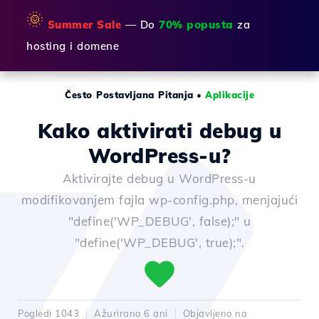
🌞
Summer Sale
— Do
70% popusta
za
hosting i domene
Često Postavljana Pitanja
•
Aplikacije
Kako aktivirati debug u
WordPress-u?
Aktivirajte debug u WordPress-u
modifikovanjem fajla wp-config.php, menjajući
"define('WP_DEBUG', false);" u
"define('WP_DEBUG', true);".
Pogledi 1043
Ažurirano 6 ani
Objavljeno na