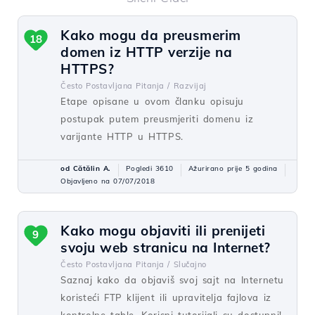
Kako mogu da preusmerim
18
domen iz HTTP verzije na
HTTPS?
Često Postavljana Pitanja /
Razvijaj
Etape opisane u ovom članku opisuju
postupak putem preusmjeriti domenu iz
varijante HTTP u HTTPS.
od Cătălin A.
Pogledi 3610
Ažurirano prije 5 godina
Objavljeno na 07/07/2018
Kako mogu objaviti ili prenijeti
9
svoju web stranicu na Internet?
Često Postavljana Pitanja /
Slučajno
Saznaj kako da objaviš svoj sajt na Internetu
koristeći FTP klijent ili upravitelja fajlova iz