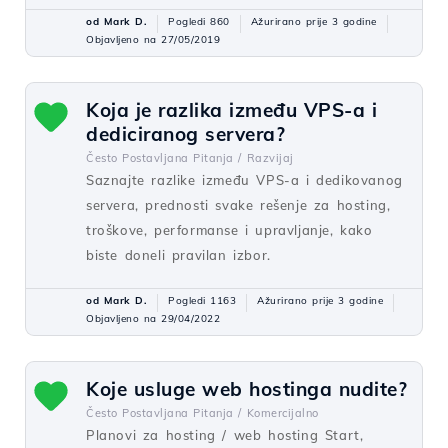
od Mark D.
Pogledi 860
Ažurirano prije 3 godine
Objavljeno na 27/05/2019
Koja je razlika između VPS-a i
dediciranog servera?
Često Postavljana Pitanja /
Razvijaj
Saznajte razlike između VPS-a i dedikovanog
servera, prednosti svake rešenje za hosting,
troškove, performanse i upravljanje, kako
biste doneli pravilan izbor.
od Mark D.
Pogledi 1163
Ažurirano prije 3 godine
Objavljeno na 29/04/2022
Koje usluge web hostinga nudite?
Često Postavljana Pitanja /
Komercijalno
Planovi za hosting / web hosting Start,