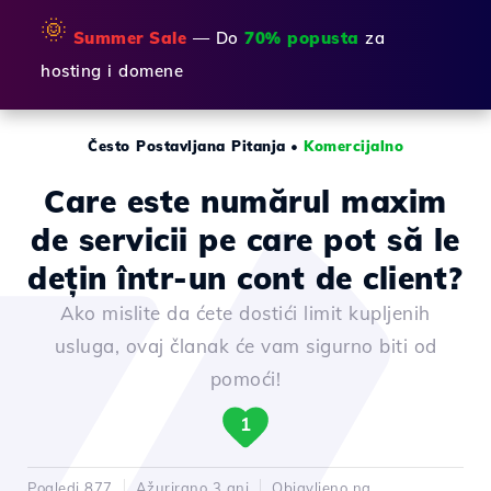
🌞
Summer Sale
— Do
70% popusta
za
hosting i domene
Često Postavljana Pitanja
•
Komercijalno
Care este numărul maxim
de servicii pe care pot să le
dețin într-un cont de client?
Ako mislite da ćete dostići limit kupljenih
usluga, ovaj članak će vam sigurno biti od
pomoći!
1
Pogledi 877
Ažurirano 3 ani
Objavljeno na