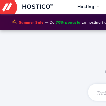
HOSTICO
™
Hosting
🌞
Summer Sale
— Do
70% popusta
za hosting i