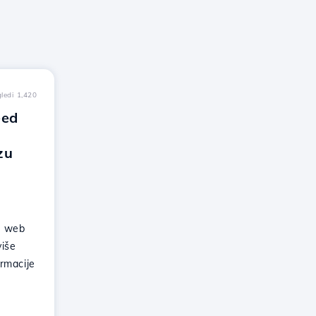
ledi 1,420
eed
zu
i web
više
rmacije