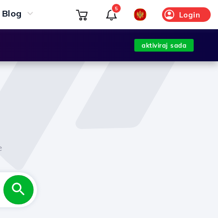
5
Blog
Login
aktiviraj sada
e