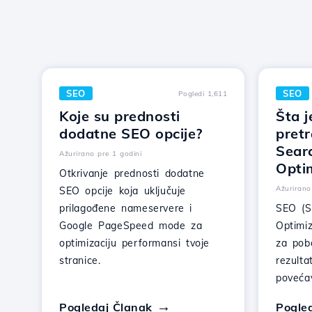
SEO
SEO
Pogledi 1,611
Koje su prednosti
Šta j
dodatne SEO opcije?
pretr
Sear
Ažurirano pre 1 godini
Opti
Otkrivanje prednosti dodatne
Ažurirano
SEO opcije koja uključuje
prilagođene nameservere i
SEO (S
Google PageSpeed mode za
Optimiz
optimizaciju performansi tvoje
za pobo
stranice.
rezulta
povećav
Pogledaj Članak
Pogle