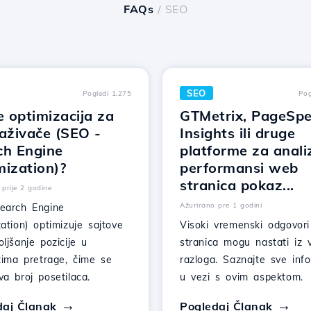
FAQs
/ SEO
SEO
Pogledi 1,275
Pog
e optimizacija za
GTMetrix, PageSp
aživače (SEO -
Insights ili druge
ch Engine
platforme za anali
mization)?
performansi web
stranica pokaz...
 prije 2 godine
Ažurirano pre 1 godini
earch Engine
ation) optimizuje sajtove
Visoki vremenski odgovor
ljšanje pozicije u
stranica mogu nastati iz 
tima pretrage, čime se
razloga. Saznajte sve info
a broj posetilaca.
u vezi s ovim aspektom.
daj Članak
Pogledaj Članak