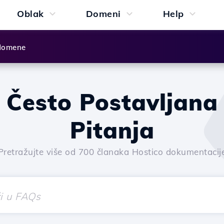
Oblak
Domeni
Help
 domene
Često Postavljana
Pitanja
Pretražujte više od 700 članaka Hostico dokumentacij