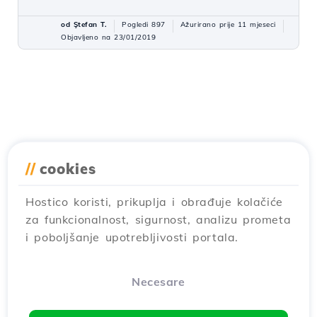
od Ştefan T.
Pogledi 897
Ažurirano prije 11 mjeseci
Objavljeno na 23/01/2019
//
cookies
Hostico koristi, prikuplja i obrađuje kolačiće
za funkcionalnost, sigurnost, analizu prometa
i poboljšanje upotrebljivosti portala.
Necesare