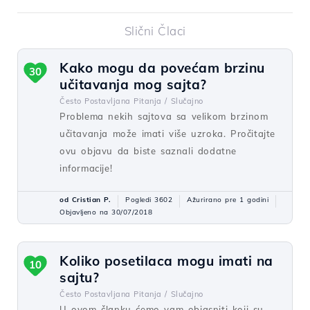
Slični Člaci
Kako mogu da povećam brzinu
30
učitavanja mog sajta?
Često Postavljana Pitanja /
Slučajno
Problema nekih sajtova sa velikom brzinom
učitavanja može imati više uzroka. Pročitajte
ovu objavu da biste saznali dodatne
informacije!
od Cristian P.
Pogledi 3602
Ažurirano pre 1 godini
Objavljeno na 30/07/2018
Koliko posetilaca mogu imati na
10
sajtu?
Često Postavljana Pitanja /
Slučajno
U ovom članku ćemo vam objasniti koji su