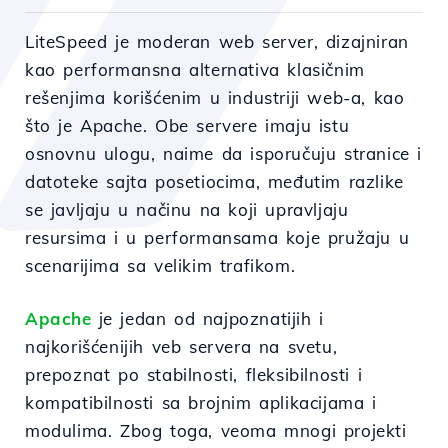
LiteSpeed je moderan web server, dizajniran
kao performansna alternativa klasičnim
rešenjima korišćenim u industriji web-a, kao
što je Apache. Obe servere imaju istu
osnovnu ulogu, naime da isporučuju stranice i
datoteke sajta posetiocima, međutim razlike
se javljaju u načinu na koji upravljaju
resursima i u performansama koje pružaju u
scenarijima sa velikim trafikom.
Apache
je jedan od najpoznatijih i
najkorišćenijih veb servera na svetu,
prepoznat po stabilnosti, fleksibilnosti i
kompatibilnosti sa brojnim aplikacijama i
modulima. Zbog toga, veoma mnogi projekti