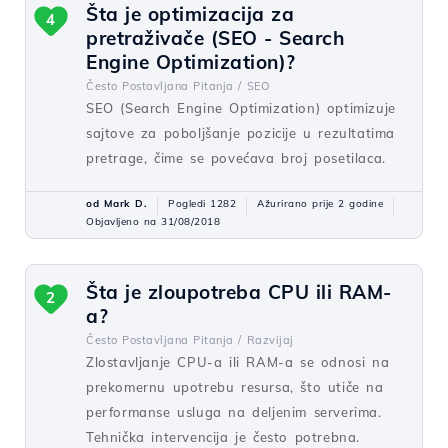
Šta je optimizacija za
4
pretraživače (SEO - Search
Engine Optimization)?
Često Postavljana Pitanja /
SEO
SEO (Search Engine Optimization) optimizuje
sajtove za poboljšanje pozicije u rezultatima
pretrage, čime se povećava broj posetilaca.
od Mark D.
Pogledi 1282
Ažurirano prije 2 godine
Objavljeno na 31/08/2018
Šta je zloupotreba CPU ili RAM-
2
a?
Često Postavljana Pitanja /
Razvijaj
Zlostavljanje CPU-a ili RAM-a se odnosi na
prekomernu upotrebu resursa, što utiče na
performanse usluga na deljenim serverima.
Tehnička intervencija je često potrebna.