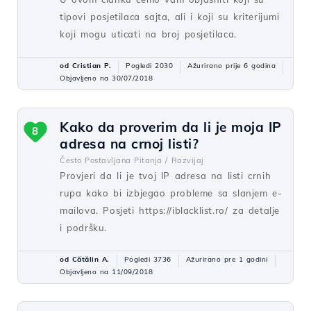
tipovi posjetilaca sajta, ali i koji su kriterijumi
koji mogu uticati na broj posjetilaca.
od Cristian P.
Pogledi 2030
Ažurirano prije 6 godina
Objavljeno na 30/07/2018
Kako da proverim da li je moja IP
8
adresa na crnoj listi?
Često Postavljana Pitanja /
Razvijaj
Provjeri da li je tvoj IP adresa na listi crnih
rupa kako bi izbjegao probleme sa slanjem e-
mailova. Posjeti https://iblacklist.ro/ za detalje
i podršku.
od Cătălin A.
Pogledi 3736
Ažurirano pre 1 godini
Objavljeno na 11/09/2018