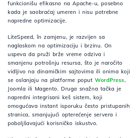
funkcionišu efikasno na Apache-u, posebno
kada je saobraćaj umeren i nisu potrebne
napredne optimizacije.
LiteSpeed, în zamjenu, je razvijen sa
naglaskom na optimizaciju i brzinu. On
uspeva da pruži brže vreme odziva i
smanjenu potrošnju resursa, što je naročito
vidljivo na dinamičkim sajtovima ili onima koji
se oslanjaju na platforme poput
WordPress
,
Joomla ili Magento. Druga snažna tačka je
napredni integrisani keš sistem, koji
omogućava instant isporuku često pristupanih
stranica, smanjujući opterećenje servera i
poboljšavajući korisničko iskustvo.