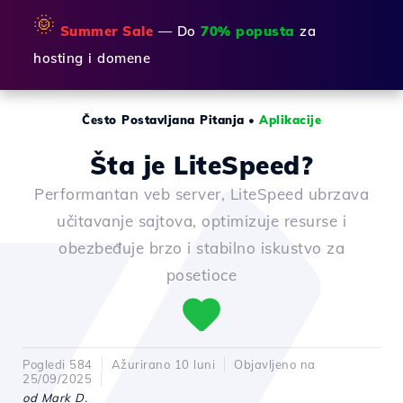
🌞
Summer Sale
— Do
70% popusta
za
hosting i domene
Često Postavljana Pitanja
•
Aplikacije
Šta je LiteSpeed?
Performantan veb server, LiteSpeed ubrzava
učitavanje sajtova, optimizuje resurse i
obezbeđuje brzo i stabilno iskustvo za
posetioce
Pogledi 584
Ažurirano 10 luni
Objavljeno na
25/09/2025
od Mark D.