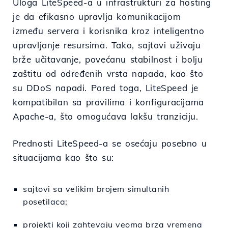
Uloga LiteSpeed-a u infrastrukturi za hosting
je da efikasno upravlja komunikacijom
između servera i korisnika kroz inteligentno
upravljanje resursima. Tako, sajtovi uživaju
brže učitavanje, povećanu stabilnost i bolju
zaštitu od određenih vrsta napada, kao što
su DDoS napadi. Pored toga, LiteSpeed je
kompatibilan sa pravilima i konfiguracijama
Apache-a, što omogućava lakšu tranziciju.
Prednosti LiteSpeed-a se osećaju posebno u
situacijama kao što su:
sajtovi sa velikim brojem simultanih
posetilaca;
projekti koji zahtevaju veoma brza vremena