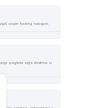
ljaš svojim hosting nalogom.
anje pregleda sajta direktno iz
je kvote prostora. Jednostavno i