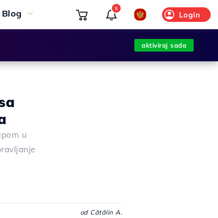
5
Blog
Login
aktiviraj sada
 sa
a
tupom u
ravljanje
od Cătălin A.