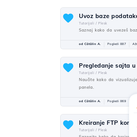
Uvoz baze podataka
Tutorijali /
Plesk
Saznaj kako da uvezeš bazu
od Cătălin A.
Pogledi 887
Až
Pregledanje sajta u
Tutorijali /
Plesk
Naučite kako da vizualizuj
panela.
od Cătălin A.
Pogledi 869
Až
Kreiranje FTP koris
Tutorijali /
Plesk
Saznajte kako da kreirate F