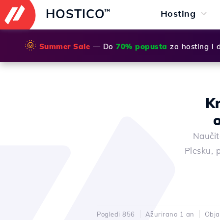
HOSTICO
™
Hosting
🌞
Summer Sale
— Do
70% popusta
za hosting i
Kr
Naučit
Plesku, 
Pogledi 856
Ažurirano 1 an
Obja