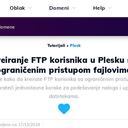
Oblak
Domeni
Help
 domene
Tutorijali
•
Plesk
eiranje FTP korisnika u Plesku
ograničenim pristupom fajlovim
e kako da kreirate FTP korisnika sa ograničenim pris
prateći jednostavne korake za podešavanje naloga i up
datotekama.
vljeno na 17/12/2019