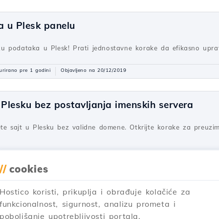
 u Plesk panelu
 podataka u Plesk! Prati jednostavne korake da efikasno uprav
urirano pre 1 godini
Objavljeno na 20/12/2019
 Plesku bez postavljanja imenskih servera
ete sajt u Plesku bez validne domene. Otkrijte korake za preuzim
urirano pre 1 godini
Objavljeno na 20/12/2019
//
cookies
Hostico koristi, prikuplja i obrađuje kolačiće za
nika u Plesku
funkcionalnost, sigurnost, analizu prometa i
poboljšanje upotrebljivosti portala.
TP korisnika u Plesk-u, uključujući zahteve, korake i postavljan