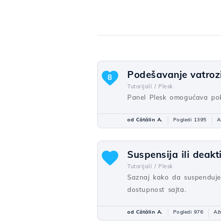
Podešavanje vatroz
8
Tutorijali /
Plesk
Panel Plesk omogućava pokr
od Cătălin A.
Pogledi 1395
A
Suspensija ili deak
Tutorijali /
Plesk
Saznaj kako da suspenduješ
dostupnost sajta.
od Cătălin A.
Pogledi 976
Až