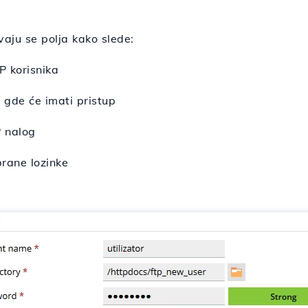
vaju se polja kako slede:
P korisnika
 gde će imati pristup
P nalog
brane lozinke