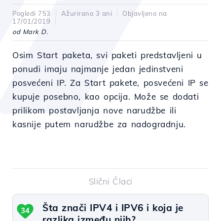
Pogledi 753
Ažurirano 3 ani
Objavljeno na
17/01/2019
od Mark D.
Osim Start paketa, svi paketi predstavljeni u
ponudi imaju najmanje jedan jedinstveni
posvećeni IP. Za Start pakete, posvećeni IP se
kupuje posebno, kao opcija. Može se dodati
prilikom postavljanja nove narudžbe ili
kasnije putem narudžbe za nadogradnju.
Slični Člaci
Šta znači IPV4 i IPV6 i koja je
34
razlika između njih?