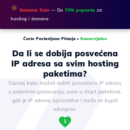
🌞
Summer Sale
— Do
70% popusta
za
hosting i domene
Često Postavljana Pitanja
•
Komercijalno
Da li se dobija posvećena
IP adresa sa svim hosting
paketima?
Saznaj kako možeš dobiti posvećenu IP adresu
u paketima gostovanja, osim u Start paketima,
gde je IP adresa opcionalna i može se kupiti
odvojeno.
1