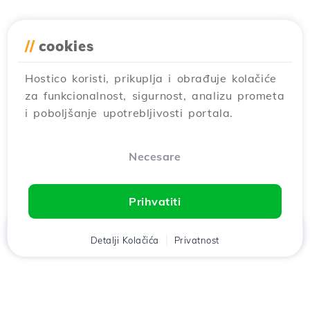
//
cookies
Hostico koristi, prikuplja i obrađuje kolačiće
za funkcionalnost, sigurnost, analizu prometa
i poboljšanje upotrebljivosti portala.
Necesare
Prihvatiti
Дома
Klijent
Detalji Kolačića
Кошара
Privatnost
Razgovor
Meni