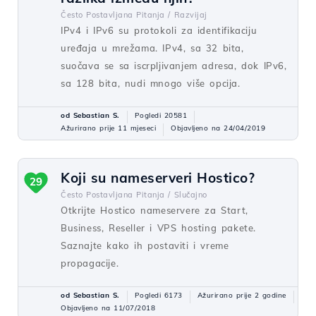
Često Postavljana Pitanja /
Razvijaj
IPv4 i IPv6 su protokoli za identifikaciju
uređaja u mrežama. IPv4, sa 32 bita,
suočava se sa iscrpljivanjem adresa, dok IPv6,
sa 128 bita, nudi mnogo više opcija.
od Sebastian S.
Pogledi 20581
Ažurirano prije 11 mjeseci
Objavljeno na 24/04/2019
Koji su nameserveri Hostico?
29
Često Postavljana Pitanja /
Slučajno
Otkrijte Hostico nameservere za Start,
Business, Reseller i VPS hosting pakete.
Saznajte kako ih postaviti i vreme
propagacije.
od Sebastian S.
Pogledi 6173
Ažurirano prije 2 godine
Objavljeno na 11/07/2018