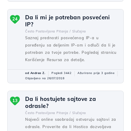
Da li mi je potreban posvećeni
24
IP?
Često Postavljana Pitanja /
Slučajno
Saznaj prednosti posvećenog IP-a u
poređenju sa deljenim IP-om i odluči da li je
potreban za tvoje potrebe. Pogledaj stranicu
Korišćenje Resursa za detalje.
od Andrea Z.
Pogledi 3442
Ažurirano prije 3 godine
Objavljeno na 26/07/2018
Da li hostujete sajtove za
13
odrasle?
Često Postavljana Pitanja /
Slučajno
Najveći online saobraćaj ostvaruju sajtovi za
odrasle. Proverite da li Hostico dozvoljava