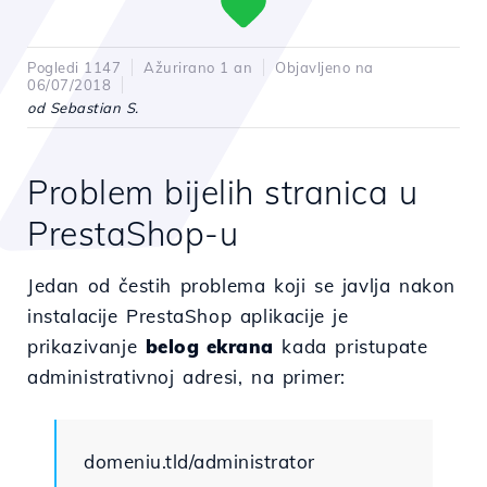
Pogledi 1147
Ažurirano 1 an
Objavljeno na
06/07/2018
od Sebastian S.
Problem bijelih stranica u
PrestaShop-u
Jedan od čestih problema koji se javlja nakon
instalacije PrestaShop aplikacije je
prikazivanje
belog ekrana
kada pristupate
administrativnoj adresi, na primer:
domeniu.tld/administrator