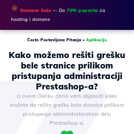
🌞
Summer Sale
— Do
70% popusta
za
hosting i domene
Često Postavljana Pitanja
•
Aplikacije
Kako možemo rešiti grešku
bele stranice prilikom
pristupanja administraciji
Prestashop-a?
U ovom članku ćemo vam objasniti kako
možete da rešite grešku bela stranica prilikom
pristupanja administratorskom delu
Prestashop-a.