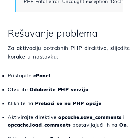
PHP Fatal error: Uncaught exception 'Doctrine\
Rešavanje problema
Za aktivaciju potrebnih PHP direktiva, slijedite
korake u nastavku:
Pristupite
cPanel
.
Otvorite
Odaberite PHP verziju
.
Kliknite na
Prebaci se na PHP opcije
.
Aktivirajte direktive
opcache.save_comments
i
opcache.load_comments
postavljajući ih na
On
.