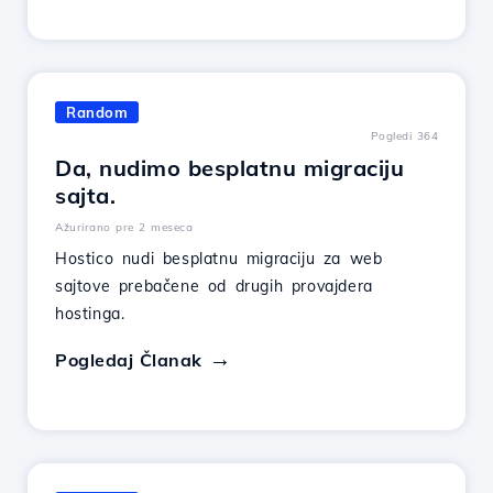
Random
Pogledi 364
Da, nudimo besplatnu migraciju
sajta.
Ažurirano pre 2 meseca
Hostico nudi besplatnu migraciju za web
sajtove prebačene od drugih provajdera
hostinga.
Pogledaj Članak