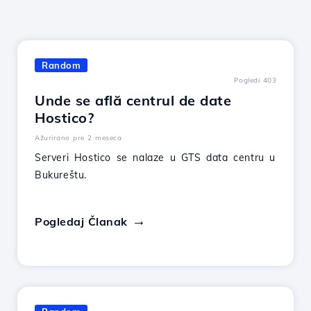
Random
Pogledi 403
Unde se află centrul de date
Hostico?
Ažurirano pre 2 meseca
Serveri Hostico se nalaze u GTS data centru u
Bukureštu.
Pogledaj Članak