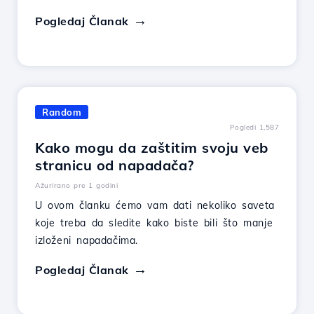
Pogledaj Članak
Random
Pogledi 1,587
Kako mogu da zaštitim svoju veb
stranicu od napadača?
Ažurirano pre 1 godini
U ovom članku ćemo vam dati nekoliko saveta
koje treba da sledite kako biste bili što manje
izloženi napadačima.
Pogledaj Članak