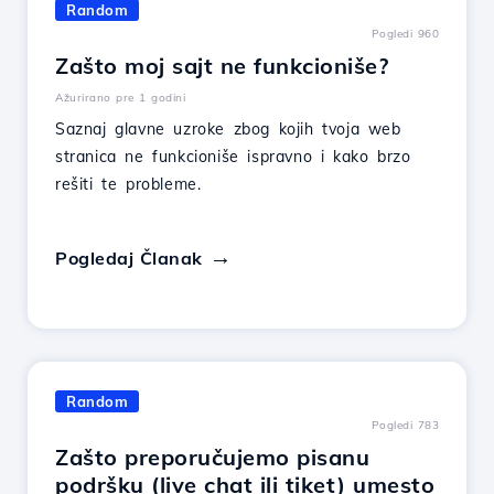
Random
Pogledi 960
Zašto moj sajt ne funkcioniše?
Ažurirano pre 1 godini
Saznaj glavne uzroke zbog kojih tvoja web
stranica ne funkcioniše ispravno i kako brzo
rešiti te probleme.
Pogledaj Članak
Random
Pogledi 783
Zašto preporučujemo pisanu
podršku (live chat ili tiket) umesto