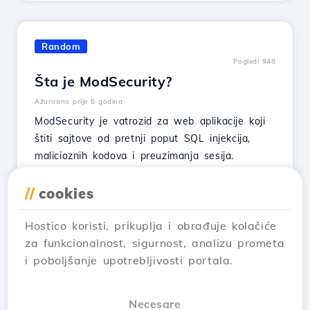
Random
Pogledi 948
Šta je ModSecurity?
Ažurirano prije 6 godina
ModSecurity je vatrozid za web aplikacije koji
štiti sajtove od pretnji poput SQL injekcija,
malicioznih kodova i preuzimanja sesija.
//
cookies
Pogledaj Članak
Hostico koristi, prikuplja i obrađuje kolačiće
za funkcionalnost, sigurnost, analizu prometa
i poboljšanje upotrebljivosti portala.
…
1
2
3
5
Next →
Necesare