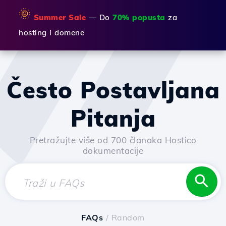
🌞
Summer Sale
— Do
70% popusta
za
hosting i domene
Često Postavljana
Pitanja
Pretražujte više od 700 članaka Hostico
dokumentacije
FAQs
/ Random