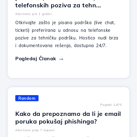
telefonskih poziva za tehn...
Ažurirano pre 1 godini
Otkrivajte zašto je pisana podrška (live chat,
ticketi) preferirana u odnosu na telefonske
pozive za tehničku podršku. Hostico nudi brza
i dokumentovana rešenja, dostupna 24/7.
Pogledaj Članak
Random
Pogledi 1,470
Kako da prepoznamo da li je email
poruka pokušaj phishinga?
Ažurirano prije 7 mjeseci