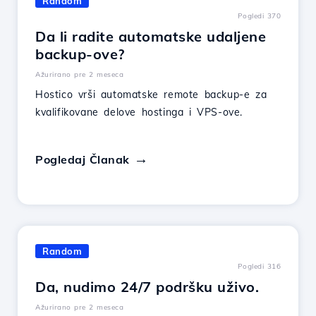
Random
Pogledi 370
Da li radite automatske udaljene
backup-ove?
Ažurirano pre 2 meseca
Hostico vrši automatske remote backup-e za
kvalifikovane delove hostinga i VPS-ove.
Pogledaj Članak
Random
Pogledi 316
Da, nudimo 24/7 podršku uživo.
Ažurirano pre 2 meseca