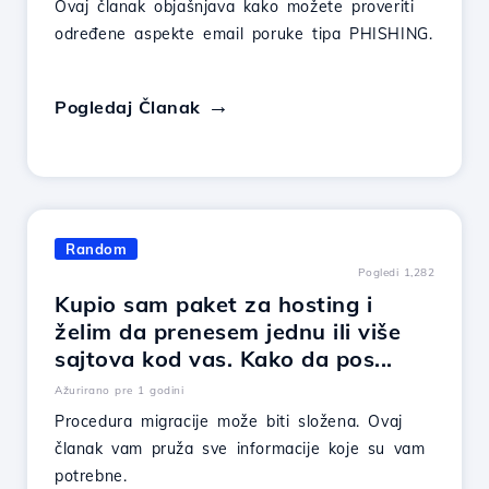
Ovaj članak objašnjava kako možete proveriti
određene aspekte email poruke tipa PHISHING.
Pogledaj Članak
Random
Pogledi 1,282
Kupio sam paket za hosting i
želim da prenesem jednu ili više
sajtova kod vas. Kako da pos...
Ažurirano pre 1 godini
Procedura migracije može biti složena. Ovaj
članak vam pruža sve informacije koje su vam
potrebne.