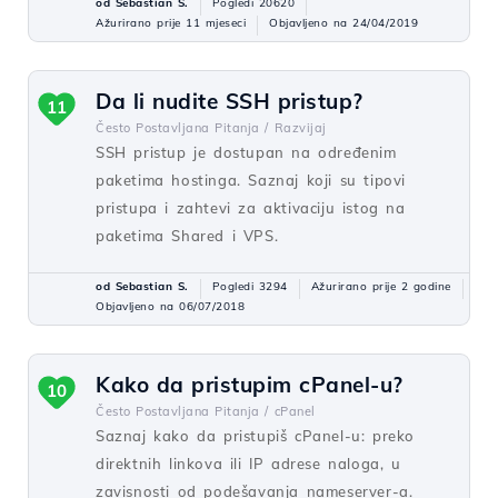
od Sebastian S.
Pogledi 20620
Ažurirano prije 11 mjeseci
Objavljeno na 24/04/2019
Da li nudite SSH pristup?
11
Često Postavljana Pitanja /
Razvijaj
SSH pristup je dostupan na određenim
paketima hostinga. Saznaj koji su tipovi
pristupa i zahtevi za aktivaciju istog na
paketima Shared i VPS.
od Sebastian S.
Pogledi 3294
Ažurirano prije 2 godine
Objavljeno na 06/07/2018
Kako da pristupim cPanel-u?
10
Često Postavljana Pitanja /
cPanel
Saznaj kako da pristupiš cPanel-u: preko
direktnih linkova ili IP adrese naloga, u
zavisnosti od podešavanja nameserver-a.