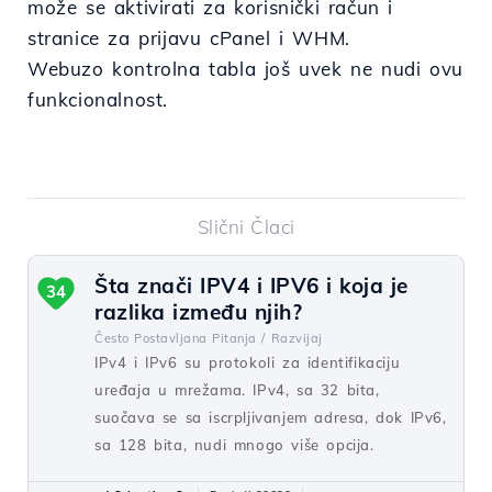
može se aktivirati za korisnički račun i
stranice za prijavu cPanel i WHM.
Webuzo kontrolna tabla još uvek ne nudi ovu
funkcionalnost.
Slični Člaci
Šta znači IPV4 i IPV6 i koja je
34
razlika između njih?
Često Postavljana Pitanja /
Razvijaj
IPv4 i IPv6 su protokoli za identifikaciju
uređaja u mrežama. IPv4, sa 32 bita,
suočava se sa iscrpljivanjem adresa, dok IPv6,
sa 128 bita, nudi mnogo više opcija.