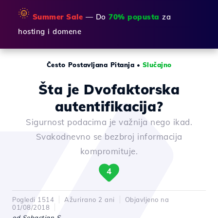
🌞
Summer Sale
— Do
70% popusta
za
hosting i domene
Često Postavljana Pitanja
•
Slučajno
Šta je Dvofaktorska
autentifikacija?
Sigurnost podacima je važnija nego ikad.
Svakodnevno se bezbroj informacija
kompromituje.
4
Pogledi 1514
Ažurirano 2 ani
Objavljeno na
01/08/2018
od Sebastian S.