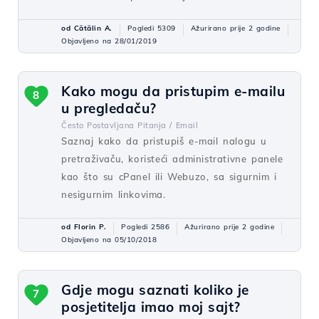
od Cătălin A.
Pogledi 5309
Ažurirano prije 2 godine
Objavljeno na 28/01/2019
Kako mogu da pristupim e-mailu
8
u pregledaču?
Često Postavljana Pitanja /
Email
Saznaj kako da pristupiš e-mail nalogu u
pretraživaču, koristeći administrativne panele
kao što su cPanel ili Webuzo, sa sigurnim i
nesigurnim linkovima.
od Florin P.
Pogledi 2586
Ažurirano prije 2 godine
Objavljeno na 05/10/2018
Gdje mogu saznati koliko je
7
posjetitelja imao moj sajt?