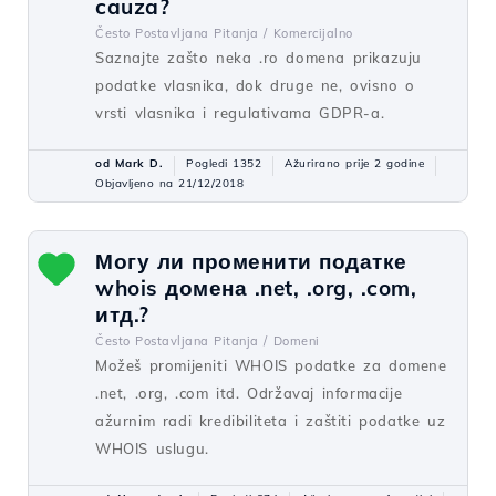
cauza?
Često Postavljana Pitanja /
Komercijalno
Saznajte zašto neka .ro domena prikazuju
podatke vlasnika, dok druge ne, ovisno o
vrsti vlasnika i regulativama GDPR-a.
od Mark D.
Pogledi 1352
Ažurirano prije 2 godine
Objavljeno na 21/12/2018
Могу ли променити податке
whois домена .net, .org, .com,
итд.?
Često Postavljana Pitanja /
Domeni
Možeš promijeniti WHOIS podatke za domene
.net, .org, .com itd. Održavaj informacije
ažurnim radi kredibiliteta i zaštiti podatke uz
WHOIS uslugu.