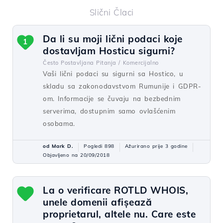
Slični Člaci
Da li su moji lični podaci koje
1
dostavljam Hosticu sigurni?
Često Postavljana Pitanja /
Komercijalno
Vaši lični podaci su sigurni sa Hostico, u
skladu sa zakonodavstvom Rumunije i GDPR-
om. Informacije se čuvaju na bezbednim
serverima, dostupnim samo ovlašćenim
osobama.
od Mark D.
Pogledi 898
Ažurirano prije 3 godine
Objavljeno na 20/09/2018
La o verificare ROTLD WHOIS,
unele domenii afișează
proprietarul, altele nu. Care este