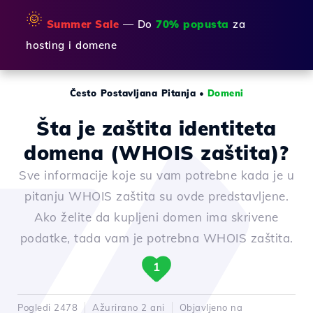
🌞
Summer Sale
— Do
70% popusta
za
hosting i domene
Često Postavljana Pitanja
•
Domeni
Šta je zaštita identiteta
domena (WHOIS zaštita)?
Sve informacije koje su vam potrebne kada je u
pitanju WHOIS zaštita su ovde predstavljene.
Ako želite da kupljeni domen ima skrivene
podatke, tada vam je potrebna WHOIS zaštita.
1
Pogledi 2478
Ažurirano 2 ani
Objavljeno na