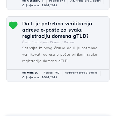
od Alexandru J.
Pogledi 874
Ažurirano pre 1 godini
Objavljeno na 21/01/2019
Da li je potrebna verifikacija
adrese e-pošte za svaku
registraciju domena gTLD?
Često Postavljana Pitanja /
Domeni
Saznajte iz ovog članka da li je potrebno
verifikovati adresu e-pošte prilikom svake
registracije domena gTLD.
od Mark D.
Pogledi 760
Ažurirano prije 3 godine
Objavljeno na 10/01/2019