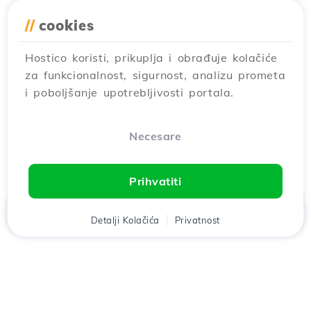
//
cookies
Hostico koristi, prikuplja i obrađuje kolačiće
za funkcionalnost, sigurnost, analizu prometa
i poboljšanje upotrebljivosti portala.
Necesare
Prihvatiti
Дома
Klijent
Detalji Kolačića
Кошара
Privatnost
Razgovor
Meni
Preuzmi aplikaciju