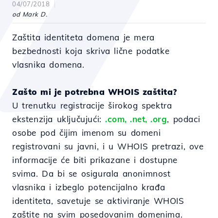
04/07/2018
od Mark D.
Zaštita identiteta domena je mera
bezbednosti koja skriva lične podatke
vlasnika domena.
Zašto mi je potrebna WHOIS zaštita?
U trenutku registracije širokog spektra
ekstenzija uključujući:
.com, .net, .org
, podaci
osobe pod čijim imenom su domeni
registrovani su javni, i u WHOIS pretrazi, ove
informacije će biti prikazane i dostupne
svima. Da bi se osigurala anonimnost
vlasnika i izbeglo potencijalno krađa
identiteta, savetuje se aktiviranje WHOIS
zaštite na svim posedovanim domenima.