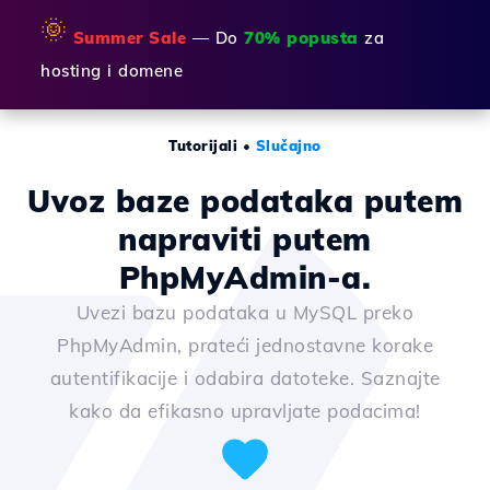
🌞
Summer Sale
— Do
70% popusta
za
hosting i domene
Tutorijali
•
Slučajno
Uvoz baze podataka putem
napraviti putem
PhpMyAdmin-a.
Uvezi bazu podataka u MySQL preko
PhpMyAdmin, prateći jednostavne korake
autentifikacije i odabira datoteke. Saznajte
kako da efikasno upravljate podacima!