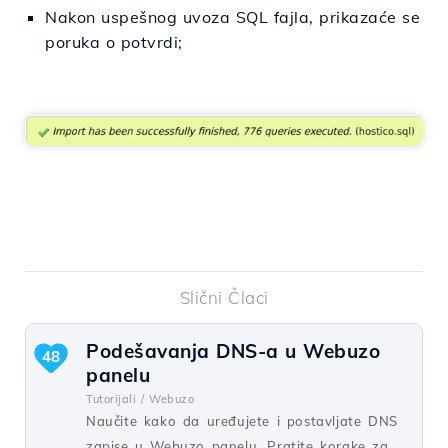
Nakon uspešnog uvoza SQL fajla, prikazaće se
poruka o potvrdi;
Slični Člaci
Podešavanja DNS-a u Webuzo
48
panelu
Tutorijali /
Webuzo
Naučite kako da uređujete i postavljate DNS
zapise u Webuzo panelu. Pratite korake za