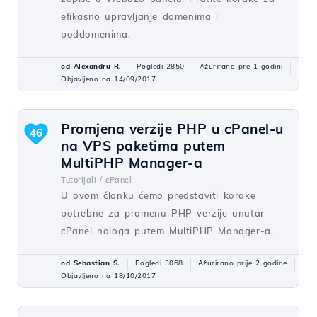
efikasno upravljanje domenima i
poddomenima.
od Alexandru R.
Pogledi 2850
Ažurirano pre 1 godini
Objavljeno na 14/09/2017
Promjena verzije PHP u cPanel-u
46
na VPS paketima putem
MultiPHP Manager-a
Tutorijali /
cPanel
U ovom članku ćemo predstaviti korake
potrebne za promenu PHP verzije unutar
cPanel naloga putem MultiPHP Manager-a.
od Sebastian S.
Pogledi 3068
Ažurirano prije 2 godine
Objavljeno na 18/10/2017