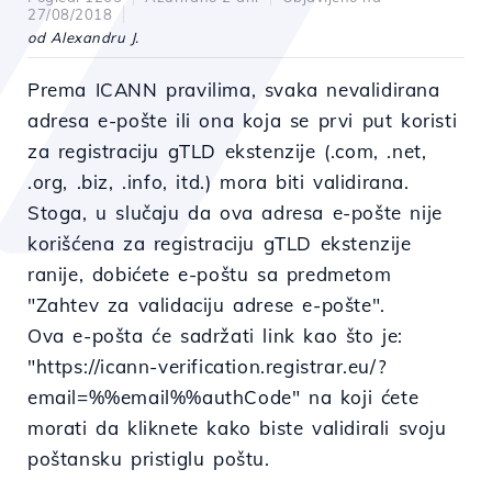
27/08/2018
od Alexandru J.
Prema ICANN pravilima, svaka nevalidirana
adresa e-pošte ili ona koja se prvi put koristi
za registraciju gTLD ekstenzije (.com, .net,
.org, .biz, .info, itd.) mora biti validirana.
Stoga, u slučaju da ova adresa e-pošte nije
korišćena za registraciju gTLD ekstenzije
ranije, dobićete e-poštu sa predmetom
"Zahtev za validaciju adrese e-pošte".
Ova e-pošta će sadržati link kao što je:
"https://icann-verification.registrar.eu/?
email=%%email%%authCode" na koji ćete
morati da kliknete kako biste validirali svoju
poštansku pristiglu poštu.