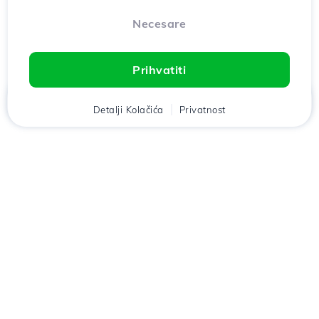
Necesare
Prihvatiti
Дома
Klijent
Detalji Kolačića
Кошара
Privatnost
Razgovor
Meni
Preuzmi aplikaciju
Hostico