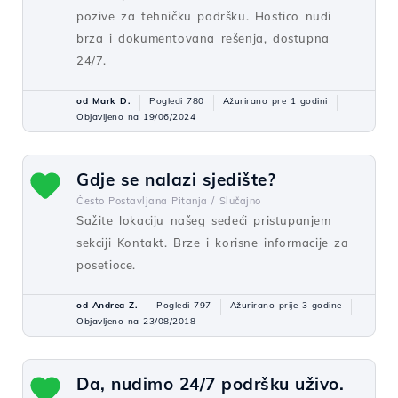
pozive za tehničku podršku. Hostico nudi
brza i dokumentovana rešenja, dostupna
24/7.
od Mark D.
Pogledi 780
Ažurirano pre 1 godini
Objavljeno na 19/06/2024
Gdje se nalazi sjedište?
Često Postavljana Pitanja /
Slučajno
Sažite lokaciju našeg sedeći pristupanjem
sekciji Kontakt. Brze i korisne informacije za
posetioce.
od Andrea Z.
Pogledi 797
Ažurirano prije 3 godine
Objavljeno na 23/08/2018
Da, nudimo 24/7 podršku uživo.