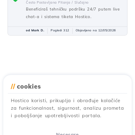
Često Postavljana Pitanja /
Slučajno
Beneficiraš tehničku podršku 24/7 putem live
chat-a i sistema tiketa Hostico.
od Mark D.
Pogledi 312
Objavljeno na 12/05/2026
//
cookies
Hostico koristi, prikuplja i obrađuje kolačiće
za funkcionalnost, sigurnost, analizu prometa
i poboljšanje upotrebljivosti portala.
Necesare