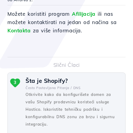
Možete koristiti program
Afilijacija
ili nas
možete kontaktirati na jedan od načina sa
Kontakta
za više informacija.
Slični Člaci
Šta je Shopify?
3
Često Postavljana Pitanja /
DNS
Otkrivite kako da konfigurišete domen za
vašu Shopify prodavnicu koristeći usluge
Hostico. Iskoristite tehničku podršku i
konfigurabilnu DNS zonu za brzu i sigurnu
integraciju.