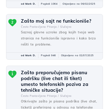
od Mark D.
Pogledi 1064
Objavljeno na 06/02/2025
Zašto moj sajt ne funkcioniše?
2
Često Postavljana Pitanja /
Slučajno
Saznaj glavne uzroke zbog kojih tvoja web
stranica ne funkcioniše ispravno i kako brzo
rešiti te probleme.
od Mark D.
Pogledi 946
Objavljeno na 02/07/2025
Zašto preporučujemo pisanu
1
podršku (live chat ili tiket)
umesto telefonskih poziva za
tehničke situacije?
Često Postavljana Pitanja /
Slučajno
Otkrivajte zašto je pisana podrška (live chat,
ticketi) preferirana u odnosu na telefonske