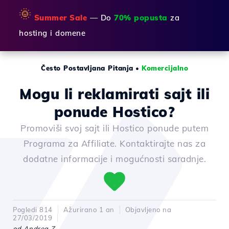
🌞
Summer Sale
— Do
70% popusta
za
hosting i domene
Često Postavljana Pitanja
•
Komercijalno
Mogu li reklamirati sajt ili
ponude Hostico?
Promoviši svoj sajt ili Hostico ponude putem
Programa za Affiliate. Kontaktirajte nas za
dodatne informacije i mogućnosti saradnje.
Pogledi 814
Ažurirano 1 an
Objavljeno na
27/03/2019
od Andrea Z.