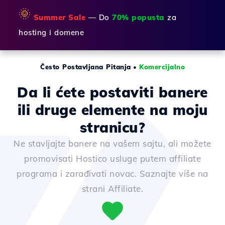
🌞
Summer Sale
— Do
70% popusta
za
hosting i domene
Često Postavljana Pitanja
•
Komercijalno
Da li ćete postaviti banere
ili druge elemente na moju
stranicu?
Ne stavljajte banere na vašem sajtu, ali možete
promovisati Hostico usluge putem affiliate
programa i zarađivati novac. Saznajte više na
strani Affiliate.