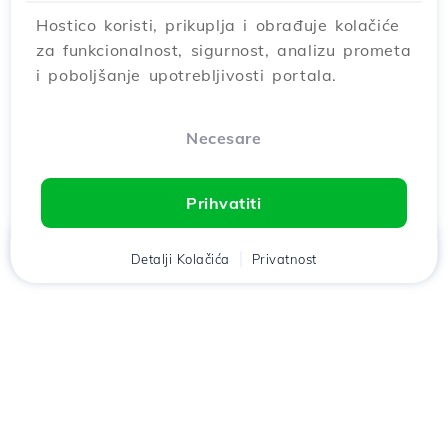
Hostico koristi, prikuplja i obrađuje kolačiće
za funkcionalnost, sigurnost, analizu prometa
i poboljšanje upotrebljivosti portala.
Necesare
Prihvatiti
Дома
Klijent
Detalji Kolačića
Кошара
Privatnost
Razgovor
Meni
Preuzmi aplikaciju
Hostico