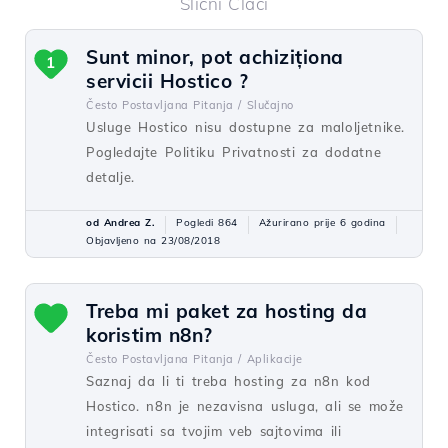
Slični Člaci
Sunt minor, pot achiziționa
1
servicii Hostico ?
Često Postavljana Pitanja /
Slučajno
Usluge Hostico nisu dostupne za maloljetnike.
Pogledajte Politiku Privatnosti za dodatne
detalje.
od Andrea Z.
Pogledi 864
Ažurirano prije 6 godina
Objavljeno na 23/08/2018
Treba mi paket za hosting da
koristim n8n?
Često Postavljana Pitanja /
Aplikacije
Saznaj da li ti treba hosting za n8n kod
Hostico. n8n je nezavisna usluga, ali se može
integrisati sa tvojim veb sajtovima ili