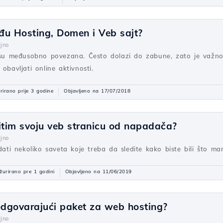
eđu Hosting, Domen i Veb sajt?
jno
a su međusobno povezana. Često dolazi do zabune, zato je važno
obavljati online aktivnosti.
rirano prije 3 godine
Objavljeno na 17/07/2018
tim svoju veb stranicu od napadača?
jno
i nekoliko saveta koje treba da sledite kako biste bili što ma
žurirano pre 1 godini
Objavljeno na 11/06/2019
dgovarajući paket za web hosting?
jno