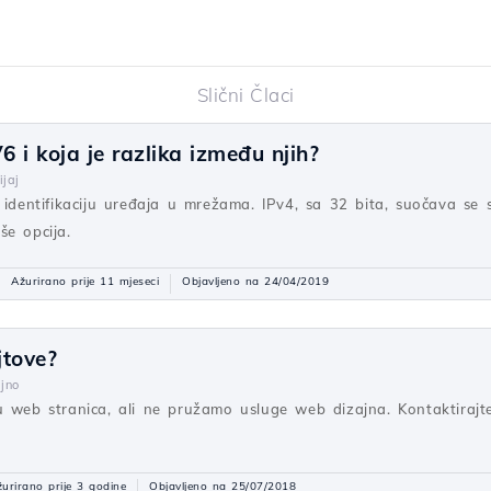
Slični Člaci
6 i koja je razlika između njih?
jaj
 identifikaciju uređaja u mrežama. IPv4, sa 32 bita, suočava se s
še opcija.
Ažurirano prije 11 mjeseci
Objavljeno na 24/04/2019
jtove?
jno
u web stranica, ali ne pružamo usluge web dizajna. Kontaktiraj
urirano prije 3 godine
Objavljeno na 25/07/2018