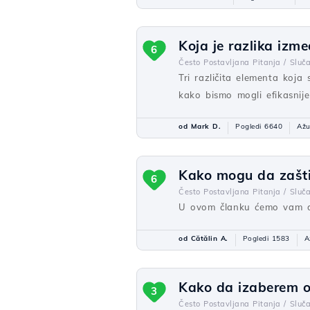
Koja je razlika izm
6
Često Postavljana Pitanja /
Sluča
Tri različita elementa koj
kako bismo mogli efikasnije 
od Mark D.
Pogledi 6640
Ažu
Kako mogu da zašti
6
Često Postavljana Pitanja /
Sluča
U ovom članku ćemo vam dat
od Cătălin A.
Pogledi 1583
A
Kako da izaberem o
3
Često Postavljana Pitanja /
Sluča