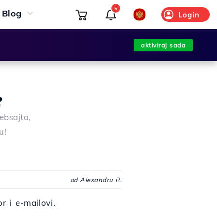
5
Blog
Login
aktiviraj sada
?
ebsajta,
u!
od Alexandru R.
r i e-mailovi.