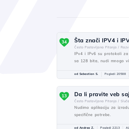
Šta znači IPV4 i IPV
34
Često Postavljana Pitanja /
Razvi
IPv4 i IPv6 su protokoli za
sa 128 bita, nudi mnogo vi
od Sebastian S.
Pogledi 20588
Da li pravite veb sa
13
Često Postavljana Pitanja /
Sluča
Nudimo aplikaciju za izrad
specifične potrebe.
od Andrea Z.
Pogledi 2213
Až