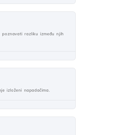
 poznavati razliku između njih
nje izloženi napadačima.