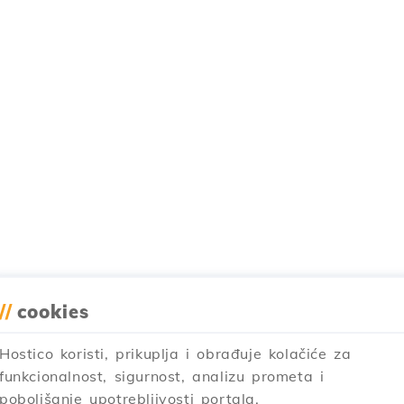
//
cookies
Hostico koristi, prikuplja i obrađuje kolačiće za
funkcionalnost, sigurnost, analizu prometa i
poboljšanje upotrebljivosti portala.