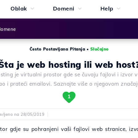
Oblak
Domeni
Help
 domene
Često Postavljana Pitanja
•
Slučajno
Šta je web hosting ili web host
ting je virtualni prostor gde se čuvaju fajlovi i izvor v
ao i prateći emailovi. Saznajte više o njegovom značaj
1
avljeno na 28/05/2019
tor gdje su pohranjeni vaši fajlovi web stranice, izvo