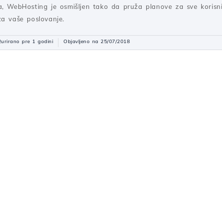
a, WebHosting je osmišljen tako da pruža planove za sve korisni
za vaše poslovanje.
urirano pre 1 godini
Objavljeno na 25/07/2018