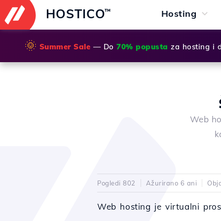
HOSTICO
™
Hosting
🌞
Summer Sale
— Do
70% popusta
za hosting i
Web hos
k
Pogledi 802
Ažurirano 6 ani
Obj
Web hosting je virtualni pros