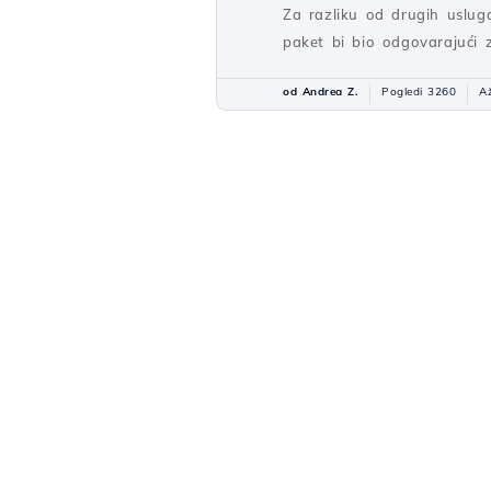
Za razliku od drugih uslug
paket bi bio odgovarajući 
od Andrea Z.
Pogledi 3260
Až